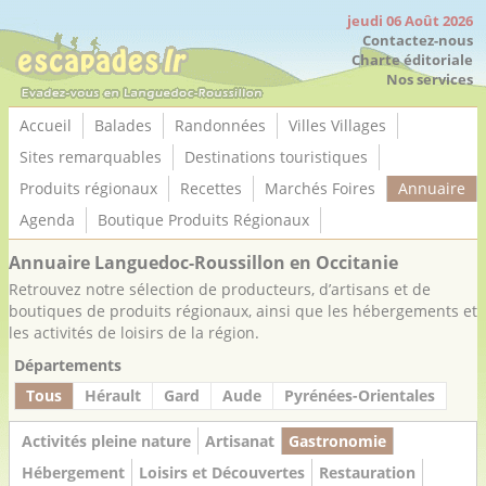
Panneau de gestion des cookies
jeudi 06 Août 2026
Contactez-nous
Charte éditoriale
Nos services
Accueil
Balades
Randonnées
Villes Villages
Sites remarquables
Destinations touristiques
Produits régionaux
Recettes
Marchés Foires
Annuaire
Agenda
Boutique Produits Régionaux
Annuaire Languedoc-Roussillon en Occitanie
Retrouvez notre sélection de producteurs, d’artisans et de
boutiques de produits régionaux, ainsi que les hébergements et
les activités de loisirs de la région.
Départements
Tous
Hérault
Gard
Aude
Pyrénées-Orientales
Activités pleine nature
Artisanat
Gastronomie
Hébergement
Loisirs et Découvertes
Restauration