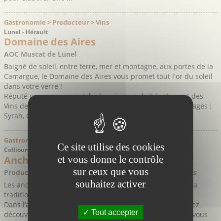
Gastronomie > Producteur > Vins
Lunel - Hérault
Domaine des Aires
AOC Muscat de Lunel
Baigné de soleil, entre terre, mer et montagne, aux portes de la
Camargue, le Domaine des Aires vous promet tout l'or du soleil
dans votre verre !
Réputé pour son muscat, le domaine produit également des
Vins de Pays (IGP) : rouge et rosé issus des différents cépages :
Syrah, Grenache et Merlot.
Gastronomie > Producteur > Produits de la mer
Ce site utilise des cookies
Collioure - Pyrénées-Orientales
Anchois Roque
et vous donne le contrôle
sur ceux que vous
Producteurs d’anchois artisanaux depuis plus de 100 ans
souhaitez activer
Les anchois Roque, une histoire de famille qui perpétue la
tradition du salage des anchois depuis 1870.
Dans l’ancien atelier, situé au dessus de la boutique, venez
Tout accepter
découvrir les gestes traditionnels des "anchoïeuses" qui vous