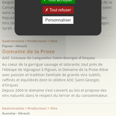
Baigné de soleil, entre terre, mer et montagne, aux portes de la
Camargue, le Domaine des Aires vous promet tout l'or du soleil
Tout refuser
dans votre verre !
Réputé pour son muscat, le domaine produit également des
Personnaliser
Vins de Pays (IGP) : rouge et rosé issus des différents cépages :
Syrah, Grenache et Merlot.
Gastronomie > Producteur > Vins
Pignan - Hérault
Domaine de la Prose
AOC Coteaux du Languedoc Saint-Georges d'Orques
Au coeur de la garrigue sauvage et odorante, tout près de
l'Abbaye de Vignogoul à Pignan, le Domaine de la Prose élève
avec passion et tradition familiale de grands vins subtils,
raffinés et équilibrés dont le célèbre AOC Saint-Georges
d'Orques.
Depuis 2004 le domaine s'est converti au bio et propose des
vins naturels dans le respect du terroir et du consommateur.
Gastronomie > Producteur > Vins
Aumelas - Hérault