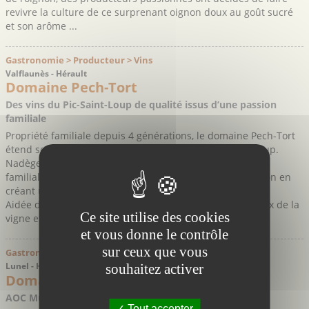
revivre la culture de ce surprenant oignon doux au goût sucré
et son arôme ...
Gastronomie > Producteur > Vins
Valflaunès - Hérault
Domaine Pech-Tort
Des vins du Pic-Saint-Loup de qualité issus d’une passion
familiale
Propriété familiale depuis 4 générations, le domaine Pech-Tort
étend ses 16 hectares de vignes au pied du Pic-Saint-Loup.
Nadège Jeanjean, héritière passionnée de cette tradition
familiale décide en 2006 de valoriser ce terroir d’exception en
créant une cave particulière au domaine.
Aidée de son père, elle se lance dans un travail minutieux de la
Ce site utilise des cookies
vigne et fait le choix de la culture ...
et vous donne le contrôle
sur ceux que vous
Gastronomie > Producteur > Vins
Lunel - Hérault
souhaitez activer
Domaine des Aires
AOC Muscat de Lunel
Tout accepter