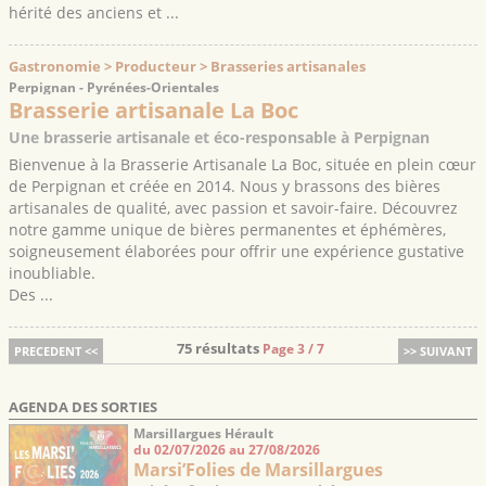
hérité des anciens et ...
Gastronomie > Producteur > Brasseries artisanales
Perpignan - Pyrénées-Orientales
Brasserie artisanale La Boc
Une brasserie artisanale et éco-responsable à Perpignan
Bienvenue à la Brasserie Artisanale La Boc, située en plein cœur
de Perpignan et créée en 2014. Nous y brassons des bières
artisanales de qualité, avec passion et savoir-faire. Découvrez
notre gamme unique de bières permanentes et éphémères,
soigneusement élaborées pour offrir une expérience gustative
inoubliable.
Des ...
75 résultats
Page 3 / 7
PRECEDENT <<
>> SUIVANT
AGENDA DES SORTIES
Marsillargues Hérault
du 02/07/2026 au 27/08/2026
Marsi’Folies de Marsillargues