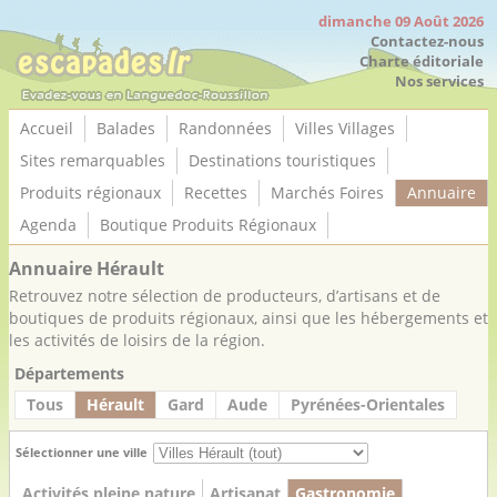
Panneau de gestion des cookies
dimanche 09 Août 2026
Contactez-nous
Charte éditoriale
Nos services
Accueil
Balades
Randonnées
Villes Villages
Sites remarquables
Destinations touristiques
Produits régionaux
Recettes
Marchés Foires
Annuaire
Agenda
Boutique Produits Régionaux
Annuaire Hérault
Retrouvez notre sélection de producteurs, d’artisans et de
boutiques de produits régionaux, ainsi que les hébergements et
les activités de loisirs de la région.
Départements
Tous
Hérault
Gard
Aude
Pyrénées-Orientales
Sélectionner une ville
Activités pleine nature
Artisanat
Gastronomie