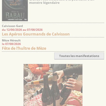
monstre légendaire
Calvisson Gard
du 12/06/2026 au 07/08/2026
Les Apéros Gourmands de Calvisson
Mèze Hérault
le 07/08/2026
Fête de l’huître de Mèze
Toutes les manifestations