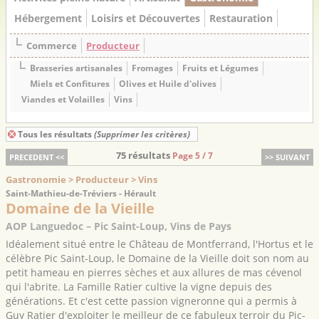
Hébergement
Loisirs et Découvertes
Restauration
Commerce
Producteur
Brasseries artisanales
Fromages
Fruits et Légumes
Miels et Confitures
Olives et Huile d'olives
Viandes et Volailles
Vins
Tous les résultats
(Supprimer les critères)
75 résultats
Page 5 / 7
PRECEDENT <<
>> SUIVANT
Gastronomie > Producteur > Vins
Saint-Mathieu-de-Tréviers - Hérault
Domaine de la Vieille
AOP Languedoc – Pic Saint-Loup, Vins de Pays
Idéalement situé entre le Château de Montferrand, l'Hortus et le
célèbre Pic Saint-Loup, le Domaine de la Vieille doit son nom au
petit hameau en pierres sèches et aux allures de mas cévenol
qui l'abrite. La Famille Ratier cultive la vigne depuis des
générations. Et c'est cette passion vigneronne qui a permis à
Guy Ratier d'exploiter le meilleur de ce fabuleux terroir du Pic-