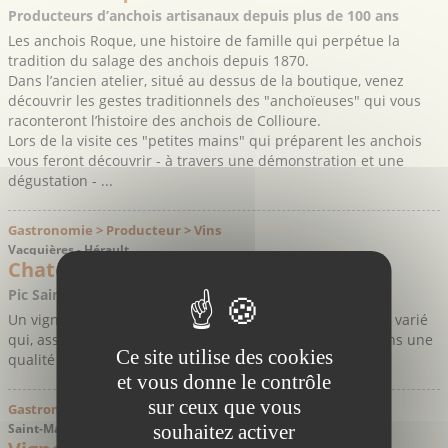
Producteurs d’anchois artisanaux depuis plus de 100 ans
Les anchois Roque, une histoire de famille qui perpétue la
tradition du salage des anchois depuis 1870.
Dans l’ancien atelier, situé au dessus de la boutique, venez
découvrir les gestes traditionnels des "anchoïeuses" qui vous
raconteront l’histoire des anchois de Collioure.
Lors de la visite ces "petites mains" qui préparent les anchois
vous feront découvrir - à travers une démonstration et une
dégustation - ...
Gastronomie > Producteur > Vins
Vacquières - Hérault
Chateau de Lascaux
Pic Saint-Loup
Un vignoble intégré au coeur d'un milieu naturel riche et varié
qui, associé à la passion et à l'expérience, donne à ses vins une
Ce site utilise des cookies
qualité et une originalité remarquables.
et vous donne le contrôle
sur ceux que vous
Gastronomie > Producteur > Vins
souhaitez activer
Saint-Mathieu-de-Tréviers - Hérault