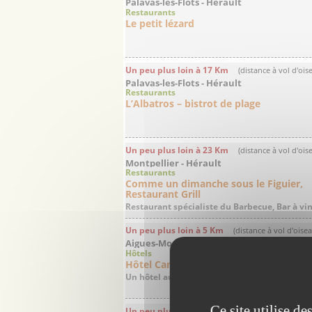
Palavas-les-Flots - Hérault
Restaurants
Le petit lézard
Un peu plus loin à 17 Km
(distance à vol d'ois
Palavas-les-Flots - Hérault
Restaurants
L’Albatros – bistrot de plage
Un peu plus loin à 23 Km
(distance à vol d'ois
Montpellier - Hérault
Restaurants
Comme un dimanche sous le Figuier,
Restaurant Grill
Restaurant spécialiste du Barbecue, Bar à vi
Un peu plus loin à 5 Km
(distance à vol d'oise
Aigues-Mortes - Gard
Hôtels
Hôtel Canal
Un hôtel au design contemporain, élégant et .
Ce site utilise d
Un peu plus loin à 5 Km
(distance à vol d'oise