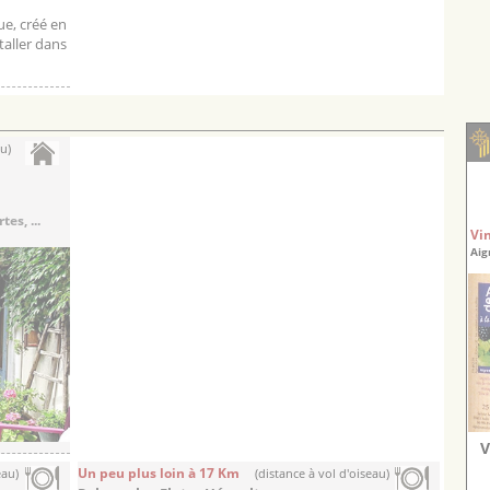
ue, créé en
taller dans
au)
es, ...
Vi
Aig
V
Un peu plus loin à 17 Km
eau)
(distance à vol d'oiseau)