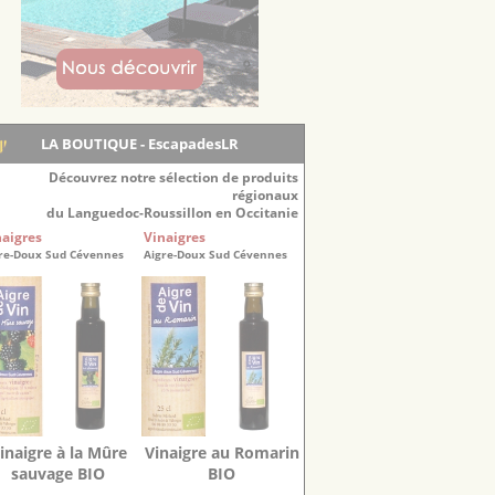
LA BOUTIQUE - EscapadesLR
Découvrez notre sélection de produits
régionaux
du Languedoc-Roussillon en Occitanie
naigres
Vinaigres
re-Doux Sud Cévennes
Aigre-Doux Sud Cévennes
inaigre à la Mûre
Vinaigre au Romarin
sauvage BIO
BIO