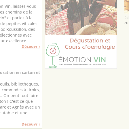
n Vin, laissez-vous
les chemins de la
fai
in" et partez à la
cul
de pépites viticoles
oc-Roussillon, des
électionnés avec
ur excellence ...
Découvrir
oration en carton et
euils, bibliothèques,
 commodes à tiroirs,
 … On peut tout faire
ton ! C'est ce que
arc et Agnès avec un
scutable et une
Découvrir