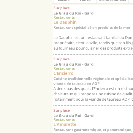
Sur place
Le Grau du Roi - Gard
Restaurants
Le Dauphin
Restaurant spécialisé en produits de la mer
Le Dauphin est un restaurant familial où Dom
propriétaire, tient la salle, tandis que son fils 
au fourneau pour cuisiner des produits extra-
pê...
Sur place
Le Grau du Roi - Gard
Restaurants
L’Encierro
Cuisine traditionnelle régionale et spécialist
viande de taureau en AOP
A deux pas des quais, l’Encierro est un restau
chaleureux qui propose une cuisine de qualit
notamment pour la viande de taureau AOP, d
restaurant s’est fait une spé...
Sur place
Le Grau du Roi - Gard
Restaurants
L’Amarette
Restaurant gastronomique, et panoramique, 