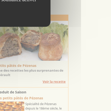
Escapadeslr
 Recette de Saison
tits pâtés de Pézenas
e des recettes les plus surprenantes de
Hérault
Voir la recette
oduit de Saison
s petits pâtés de Pézenas
Spécialité de Pézenas
depuis le 18ème siècle, le