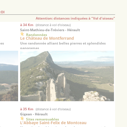
ROI
Attention: distances indiquées à "Vol d'oiseau"
à 34 Km
(distance à vol d'oiseau)
Saint-Mathieu-de-Tréviers - Hérault
Randonnées
Le Château de Montferrand
nes
Une randonnée alliant belles pierres et splendides
panoramas
à 35 Km
(distance à vol d'oiseau)
Gigean - Hérault
Sites remarquables
L'Abbaye Saint-Felix de Montceau