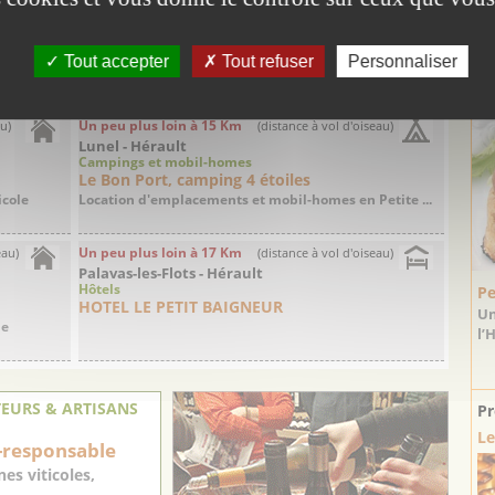
Aigues-Mortes - Gard
Gîtes et Chambres d'hôte
Mas des Cygnes
Tout accepter
Tout refuser
Personnaliser
margue
Séjourner dans une exploitation vinicole au ...
La
Un peu plus loin à 15 Km
au)
(distance à vol d'oiseau)
Lunel - Hérault
Campings et mobil-homes
Le Bon Port, camping 4 étoiles
icole
Location d'emplacements et mobil-homes en Petite ...
Un peu plus loin à 17 Km
eau)
(distance à vol d'oiseau)
Palavas-les-Flots - Hérault
Hôtels
Pe
HOTEL LE PETIT BAIGNEUR
Un
ue
l’
EURS & ARTISANS
Pr
Le
-responsable
es viticoles,