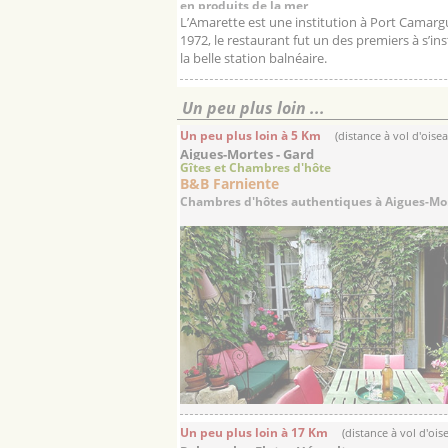
en produits de la mer
L’Amarette est une institution à Port Camarg
1972, le restaurant fut un des premiers à s’ins
la belle station balnéaire.
Av...
Un peu plus loin ...
Un peu plus loin à 5 Km
(distance à vol d'oise
Aigues-Mortes - Gard
Gîtes et Chambres d'hôte
B&B Farniente
Chambres d'hôtes authentiques à Aigues-Mort
Un peu plus loin à 17 Km
(distance à vol d'ois