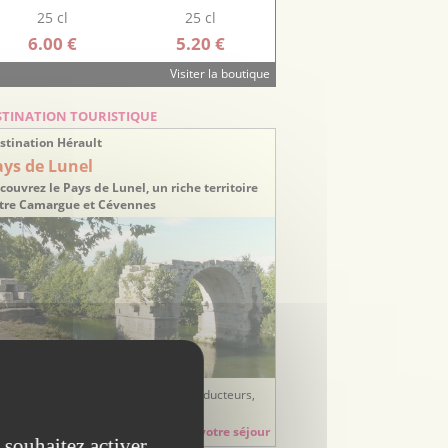
25 cl
25 cl
6.00 €
5.20 €
Visiter la boutique
STINATION TOURISTIQUE
stination Hérault
ays de Lunel
couvrez le Pays de Lunel, un riche territoire
tre Camargue et Cévennes
ées sorties, balades, randonnées, producteurs,
tisans, hébergements, restauration...
Préparez votre séjour
 souhaitez activer