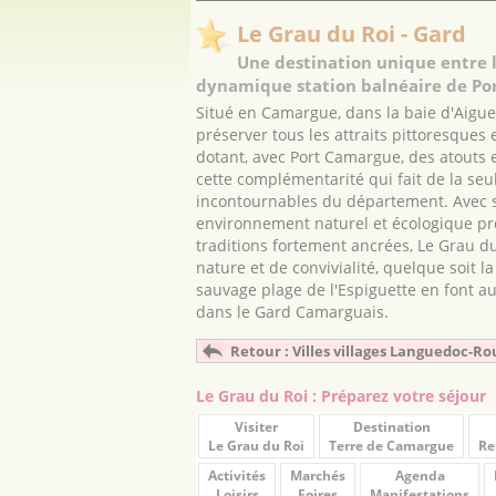
Le Grau du Roi - Gard
Une destination unique entre l
dynamique station balnéaire de P
Situé en Camargue, dans la baie d'Aigue
préserver tous les attraits pittoresques 
dotant, avec Port Camargue, des atouts 
cette complémentarité qui fait de la seul
incontournables du département. Avec s
environnement naturel et écologique pro
traditions fortement ancrées, Le Grau du
nature et de convivialité, quelque soit l
sauvage plage de l'Espiguette en font au
dans le Gard Camarguais.
Retour : Villes villages Languedoc-Ro
Le Grau du Roi : Préparez votre séjour
Visiter
Destination
Le Grau du Roi
Terre de Camargue
Re
Activités
Marchés
Agenda
Loisirs
Foires
Manifestations