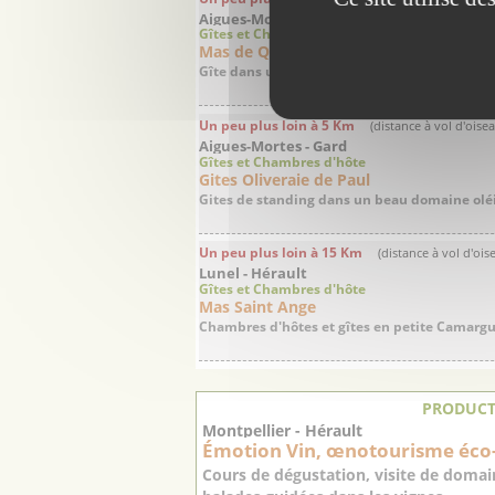
Aigues-Mortes - Gard
Gîtes et Chambres d'hôte
Mas de Quincandon
Gîte dans un domaine viticole en petite Ca
Un peu plus loin à 5 Km
(distance à vol d'oise
Aigues-Mortes - Gard
Gîtes et Chambres d'hôte
Gites Oliveraie de Paul
Gites de standing dans un beau domaine olé
Un peu plus loin à 15 Km
(distance à vol d'ois
Lunel - Hérault
Gîtes et Chambres d'hôte
Mas Saint Ange
Chambres d'hôtes et gîtes en petite Camarg
PRODUCT
Montpellier - Hérault
Émotion Vin, œnotourisme éco
Cours de dégustation, visite de domain