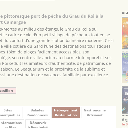
AG
e pittoresque port de pêche du Grau du Roi à la
ort Camargue
s-Mortes au milieu des étangs, le Grau du Roi a su
et le cadre de vie d'un petit village de pêcheurs tout en se
et du confort d'une grande station balnéaire moderne. C'est
e ville côtière du Gard l'une des destinations touristiques
es 18km de plages facilement accessibles, son
tégé, son centre ville ancien au charme intemporel et ses
 Roi séduit les amateurs d'authenticité, de patrimoine, de
a saison. Le Seaquarium et la proximité de la sublime et
ssi une destination de vacances familiale par excellence
ussillon
Sites
Balades
Hébergement
Gastronomie
marquables
Randonnées
Restauration
Artisanat
Arg
Informations
Découvrir
le 
et Plan
à Proximité