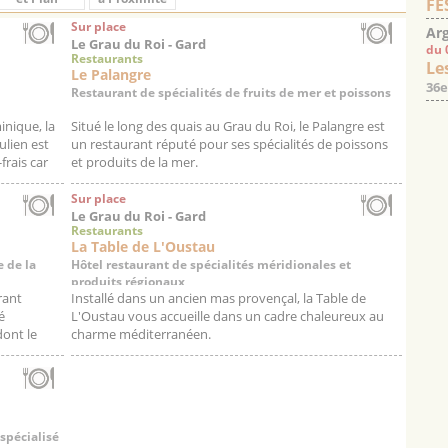
FE
Sur place
Arg
Le Grau du Roi - Gard
du 
Restaurants
Les
Le Palangre
36e
Restaurant de spécialités de fruits de mer et poissons
inique, la
Situé le long des quais au Grau du Roi, le Palangre est
Julien est
un restaurant réputé pour ses spécialités de poissons
frais car
et produits de la mer.
Avec son agréable...
Sur place
Le Grau du Roi - Gard
Restaurants
La Table de L'Oustau
e de la
Hôtel restaurant de spécialités méridionales et
produits régionaux
rant
Installé dans un ancien mas provençal, la Table de
é
L'Oustau vous accueille dans un cadre chaleureux au
ont le
charme méditerranéen.
Dans ce cadre unique, le chef vous fera...
spécialisé