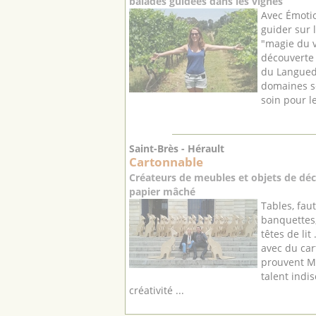
balades guidées dans les vignes
Avec Émotio
guider sur 
"magie du v
découverte 
du Langued
domaines s
soin pour le
Saint-Brès - Hérault
Cartonnable
Créateurs de meubles et objets de déc
papier mâché
Tables, faut
banquettes,
têtes de lit
avec du car
prouvent M
talent indi
créativité ...