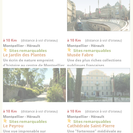
à 10 Km
à 10 Km
(distance à vol d'oiseau)
(distance à vol d'oiseau)
Montpellier - Hérault
Montpellier - Hérault
Sites remarquables
Sites remarquables
Le Jardin des Plantes
Musée Fabre
Un écrin de nature empreint
Une des plus riches collections
d'histoire au centre de Montpellier
publiques françaises
à 10 Km
à 10 Km
(distance à vol d'oiseau)
(distance à vol d'oiseau)
Montpellier - Hérault
Montpellier - Hérault
Sites remarquables
Sites remarquables
Le Peyrou
Cathédrale Saint-Pierre
Une vue imprenable sur
Une "forteresse" médiévale au