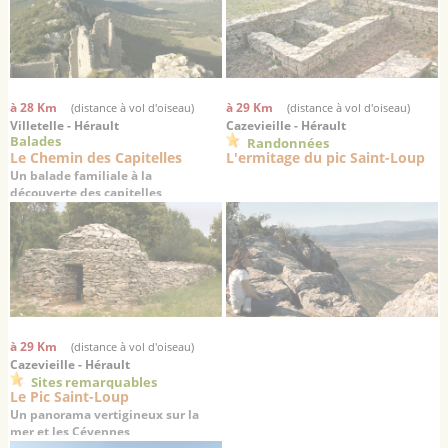
à 28 Km
à 29 Km
(distance à vol d'oiseau)
(distance à vol d'oiseau)
Villetelle - Hérault
Cazevieille - Hérault
Balades
Randonnées
Le Chemin des Capitelles
L'ermitage du pic Saint-Loup
Un balade familiale à la
découverte des capitelles
à 29 Km
(distance à vol d'oiseau)
Cazevieille - Hérault
Sites remarquables
Le Pic Saint-Loup
Un panorama vertigineux sur la
mer et les Cévennes