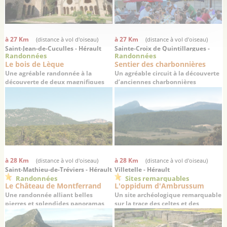
à 27 Km
à 27 Km
(distance à vol d'oiseau)
(distance à vol d'oiseau)
Saint-Jean-de-Cuculles - Hérault
Sainte-Croix de Quintillargues -
Randonnées
Randonnées
Hérault
Le bois de Lèque
Sentier des charbonnières
Une agréable randonnée à la
Un agréable circuit à la découverte
découverte de deux magnifiques
d’anciennes charbonnières
villages médiévaux
à 28 Km
à 28 Km
(distance à vol d'oiseau)
(distance à vol d'oiseau)
Saint-Mathieu-de-Tréviers - Hérault
Villetelle - Hérault
Randonnées
Sites remarquables
Le Château de Montferrand
L'oppidum d'Ambrussum
Une randonnée alliant belles
Un site archéologique remarquable
pierres et splendides panoramas
sur la trace des celtes et des
romains