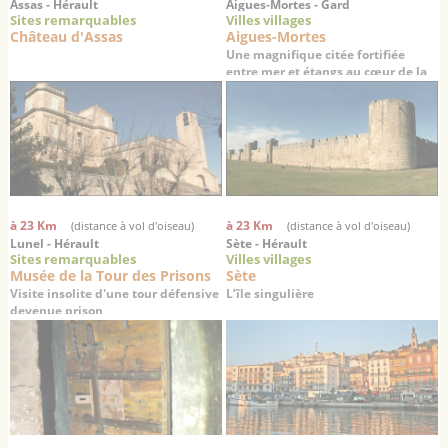
Assas - Hérault
Aigues-Mortes - Gard
Sites remarquables
Villes villages
Château d'Assas
Aigues-Mortes
Une magnifique citée fortifiée
entre mer et étangs au cœur de la
Camargue
à 23 Km
à 23 Km
(distance à vol d'oiseau)
(distance à vol d'oiseau)
Lunel - Hérault
Sète - Hérault
Sites remarquables
Villes villages
Musée de la Tour des Prisons
Sète
Visite insolite d'une tour défensive
L’île singulière
devenue prison