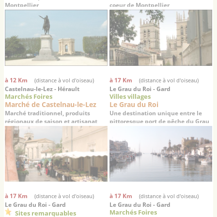
Montpellier
coeur de Montpellier
à 12 Km
à 17 Km
(distance à vol d'oiseau)
(distance à vol d'oiseau)
Castelnau-le-Lez - Hérault
Le Grau du Roi - Gard
Marchés Foires
Villes villages
Marché de Castelnau-le-Lez
Le Grau du Roi
Marché traditionnel, produits
Une destination unique entre le
régionaux de saison et artisanat
pittoresque port de pêche du Grau
du Roi à la dynamique station
balnéaire de Port Camargue
à 17 Km
à 17 Km
(distance à vol d'oiseau)
(distance à vol d'oiseau)
Le Grau du Roi - Gard
Le Grau du Roi - Gard
Marchés Foires
Sites remarquables