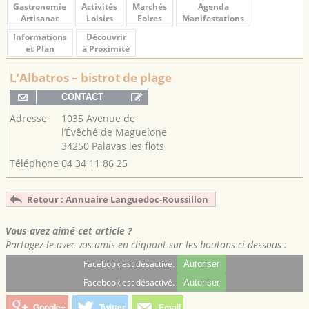
Gastronomie
Activités
Marchés
Agenda
Artisanat
Loisirs
Foires
Manifestations
Informations
Découvrir
et Plan
à Proximité
L’Albatros – bistrot de plage
Adresse
1035 Avenue de
l’Évêché de Maguelone
34250 Palavas les flots
Téléphone
04 34 11 86 25
Retour : Annuaire Languedoc-Roussillon
Vous avez aimé cet article ?
Partagez-le avec vos amis en cliquant sur les boutons ci-dessous :
Facebook est désactivé.
Autoriser
Facebook est désactivé.
Autoriser
Google+
Twitter
Email