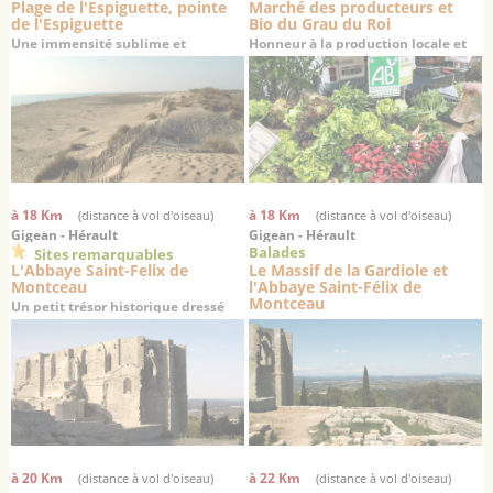
Plage de l'Espiguette, pointe
Marché des producteurs et
de l'Espiguette
Bio du Grau du Roi
Une immensité sublime et
Honneur à la production locale et
désertique au sud de Port-
aux produits biologiques
Camargue et du Grau du Roi
à 18 Km
à 18 Km
(distance à vol d'oiseau)
(distance à vol d'oiseau)
Gigean - Hérault
Gigean - Hérault
Balades
Sites remarquables
L'Abbaye Saint-Felix de
Le Massif de la Gardiole et
Montceau
l'Abbaye Saint-Félix de
Montceau
Un petit trésor historique dressé
sur un promontoire offrant une
superbe vue sur la plaine de
Gigean
à 20 Km
à 22 Km
(distance à vol d'oiseau)
(distance à vol d'oiseau)