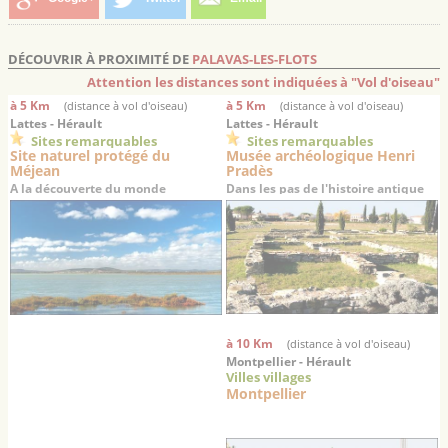
DÉCOUVRIR À PROXIMITÉ DE
PALAVAS-LES-FLOTS
Attention les distances sont indiquées à "Vol d'oiseau"
à 5 Km
à 5 Km
(distance à vol d'oiseau)
(distance à vol d'oiseau)
Lattes - Hérault
Lattes - Hérault
Sites remarquables
Sites remarquables
Site naturel protégé du
Musée archéologique Henri
Méjean
Pradès
A la découverte du monde
Dans les pas de l'histoire antique
lagunaire languedocien
du Languedoc…
à 10 Km
(distance à vol d'oiseau)
Montpellier - Hérault
Villes villages
Montpellier