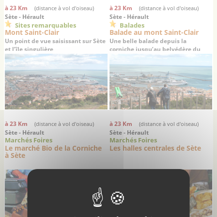
à 23 Km
à 23 Km
(distance à vol d'oiseau)
(distance à vol d'oiseau)
Sète - Hérault
Sète - Hérault
Sites remarquables
Balades
Mont Saint-Clair
Balade au mont Saint-Clair
Un point de vue saisissant sur Sète
Une belle balade depuis la
et l’île singulière
corniche jusqu’au belvédère du
mont Saint-Clair
à 23 Km
à 23 Km
(distance à vol d'oiseau)
(distance à vol d'oiseau)
Sète - Hérault
Sète - Hérault
Marchés Foires
Marchés Foires
Le marché Bio de la Corniche
Les halles centrales de Sète
à Sète