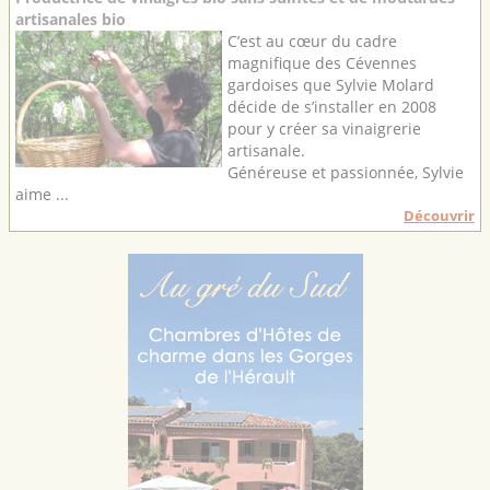
artisanales bio
C’est au cœur du cadre
magnifique des Cévennes
gardoises que Sylvie Molard
décide de s’installer en 2008
pour y créer sa vinaigrerie
artisanale.
Généreuse et passionnée, Sylvie
aime ...
Découvrir