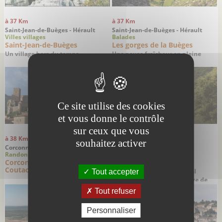
à 37 Km
à 37 Km
Saint-Jean-de-Buèges - Hérault
Saint-Jean-de-Buèges - Hérault
Villes villages
Balades
Saint-Jean-de-Buèges
Les gorges de la Buèges
Un village hors du temps
Une pause fraîcheur en pleine
nature
Ce site utilise des cookies
et vous donne le contrôle
sur ceux que vous
à 38 Km
à 39 Km
souhaitez activer
Corconne - Gard
Vézénobres - Gard
Randonnées
Villes villages
Corconne et la forêt du
Vézénobres
Coutach
Magnifique village médiéval
Tout accepter
panoramique labélisé Village de
Caractère
Tout refuser
Personnaliser