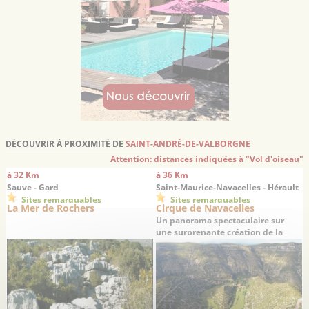
DÉCOUVRIR À PROXIMITÉ DE
SAINT-ANDRÉ-DE-VALBORGNE
Attention: distances indiquées à "Vol d'oiseau"
à 32 Km
à 36 Km
Sauve - Gard
Saint-Maurice-Navacelles - Hérault
Sites remarquables
Sites remarquables
La Mer de Rochers
Cirque de Navacelles
Un panorama spectaculaire sur
une surprenante création de la
nature