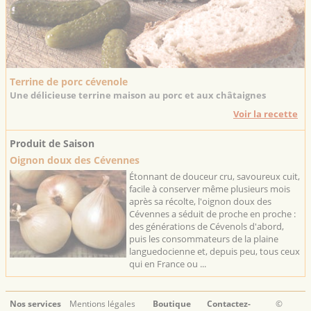
Terrine de porc cévenole
Une délicieuse terrine maison au porc et aux châtaignes
Voir la recette
Produit de Saison
Oignon doux des Cévennes
Étonnant de douceur cru, savoureux cuit,
facile à conserver même plusieurs mois
après sa récolte, l'oignon doux des
Cévennes a séduit de proche en proche :
des générations de Cévenols d'abord,
puis les consommateurs de la plaine
languedocienne et, depuis peu, tous ceux
qui en France ou ...
Nos services
Mentions légales
Boutique
Contactez-
©