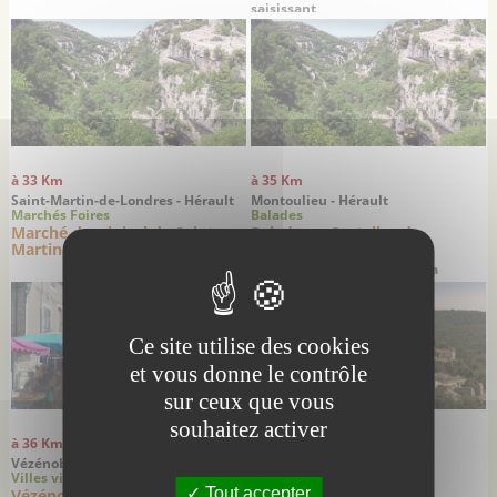
saisissant
à 33 Km
à 35 Km
Saint-Martin-de-Londres - Hérault
Montoulieu - Hérault
Marchés Foires
Balades
Marché dominical de Saint-
Balade au Castellas de
Martin de Londres
Montoulieu
Une agréable balade dans la
garrigue à la découverte des ruines
d’un château médiéval du 12ème
siècle
Ce site utilise des cookies
et vous donne le contrôle
sur ceux que vous
souhaitez activer
à 36 Km
Vézénobres - Gard
Villes villages
Tout accepter
Vézénobres