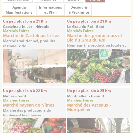
Agenda
Informations
Découvrir
Manifestations
et Plan
à Proximité
Un peu plus loin à 21 Km
Un peu plus loin à 21 Km
Castelnau-le-Lez - Hérault
Le Grau du Roi - Gard
Marchés Foires
Marchés Foires
Marché de Castelnau-le-Lez
Marché des producteurs et
Bio du Grau du Roi
Marché traditionnel, produits
Honneur à la production locale et
régionaux de ...
aux produits ...
Un peu plus loin à 22 Km
Un peu plus loin à 25 Km
Nîmes - Gard
Montpellier - Hérault
Marchés Foires
Marchés Foires
Marché paysan de Nîmes
Marché des Arceaux -
Montpellier
Marché des producteurs du
boulevard Jean Jaurès