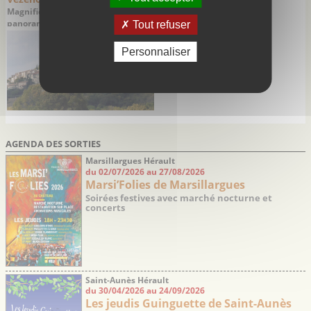
Magnifique village médiéval
panoramique labélisé Village de
Tout refuser
Caractère
Personnaliser
AGENDA DES SORTIES
Marsillargues Hérault
du 02/07/2026 au 27/08/2026
Marsi’Folies de Marsillargues
Soirées festives avec marché nocturne et
concerts
Saint-Aunès Hérault
du 30/04/2026 au 24/09/2026
Les jeudis Guinguette de Saint-Aunès