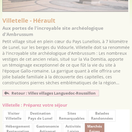
Villetelle - Hérault
Aux portes de l'incroyable site archéologique
d'Ambrussum
Petit village situé en plein cœur du Pays Lunellois, à 7 kilomètre
de Lunel, sur les berges du Vidourle, Villetelle doit sa renommée
à l'incroyable site archéologique d'Ambrussum : Les nombreux
vestiges de cet ancien relais, situé sur la Via Domitia, apporte
un témoignage exceptionnel de ce que fût la vie du site à
l'époque Gallo-romaine. La garrigue quant à elle offrira une
jolie balade familiale à la découverte des capitelles, ces
constructions pierres sèches emblématiques de la région…
Retour : Villes villages Languedoc-Roussillon
Villetelle : Préparez votre séjour
Visiter
Destination
Sites
Balades
Villetelle
Pays de Lunel
Remarquables
Randonnées
Hébergement
Gastronomie
Activités
Marchés
Restauration
Artisanat
Loisirs
Foires