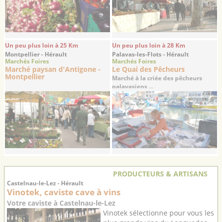
Un peu plus loin à 25 Km
Un peu plus loin à 28 Km
Montpellier - Hérault
Palavas-les-Flots - Hérault
Marchés Foires
Marchés Foires
Marché paysan d'Antigone -
Le Quai des Pêcheurs
Montpellier
Marché à la criée des pêcheurs
palavasiens ...
PRODUCTEURS & ARTISANS
Castelnau-le-Lez - Hérault
Vinotek, caviste cave à vins
Votre caviste à Castelnau-le-Lez
Vinotek sélectionne pour vous les