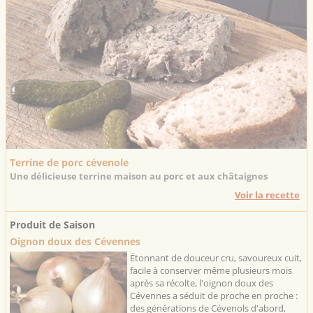
Terrine de porc cévenole
Une délicieuse terrine maison au porc et aux châtaignes
Voir la recette
Produit de Saison
Oignon doux des Cévennes
Étonnant de douceur cru, savoureux cuit,
facile à conserver même plusieurs mois
après sa récolte, l'oignon doux des
Cévennes a séduit de proche en proche :
des générations de Cévenols d'abord,