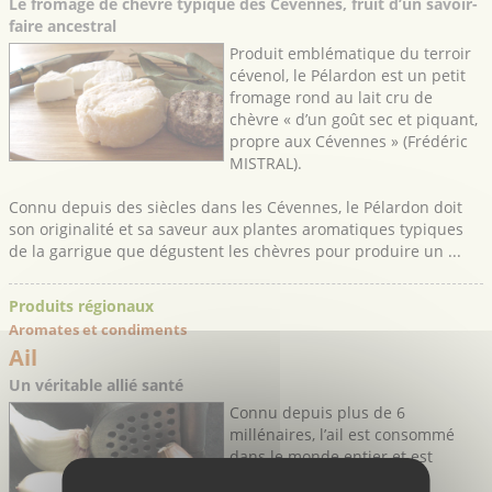
Le fromage de chèvre typique des Cévennes, fruit d’un savoir-
faire ancestral
Produit emblématique du terroir
cévenol, le Pélardon est un petit
fromage rond au lait cru de
chèvre « d’un goût sec et piquant,
propre aux Cévennes » (Frédéric
MISTRAL).
Connu depuis des siècles dans les Cévennes, le Pélardon doit
son originalité et sa saveur aux plantes aromatiques typiques
de la garrigue que dégustent les chèvres pour produire un ...
Produits régionaux
Aromates et condiments
Ail
Un véritable allié santé
Connu depuis plus de 6
millénaires, l’ail est consommé
dans le monde entier et est
réputé pour ses propriétés