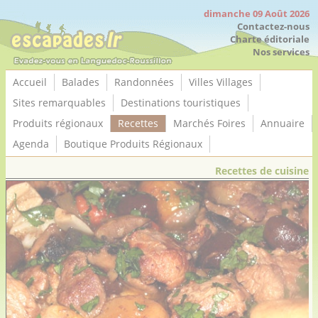
Panneau de gestion des cookies
dimanche 09 Août 2026
Contactez-nous
Charte éditoriale
Nos services
Accueil
Balades
Randonnées
Villes Villages
Sites remarquables
Destinations touristiques
Produits régionaux
Recettes
Marchés Foires
Annuaire
Agenda
Boutique Produits Régionaux
Recettes de cuisine