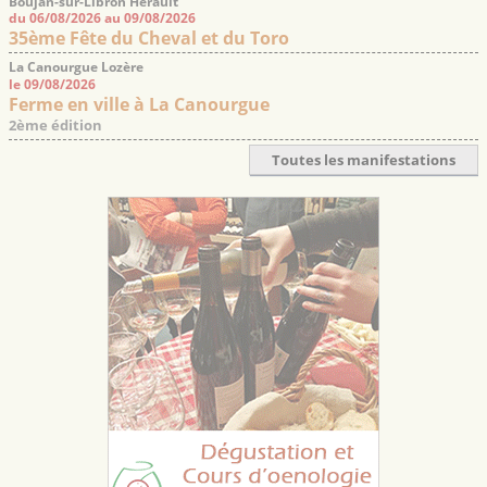
Boujan-sur-Libron Hérault
du 06/08/2026 au 09/08/2026
35ème Fête du Cheval et du Toro
La Canourgue Lozère
le 09/08/2026
Ferme en ville à La Canourgue
2ème édition
Toutes les manifestations