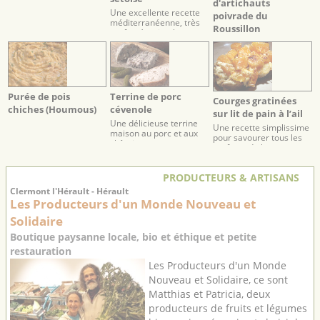
d'artichauts
Une excellente recette
poivrade du
méditerranéenne, très
Roussillon
parfumée, simple et
conviviale.
Purée de pois
Terrine de porc
Courges gratinées
chiches (Houmous)
cévenole
sur lit de pain à l’ail
Une délicieuse terrine
Une recette simplissime
maison au porc et aux
pour savourer tous les
châtaignes
parfums de la courge.
PRODUCTEURS & ARTISANS
Clermont l'Hérault - Hérault
Les Producteurs d'un Monde Nouveau et
Solidaire
Boutique paysanne locale, bio et éthique et petite
restauration
Les Producteurs d'un Monde
Nouveau et Solidaire, ce sont
Matthias et Patricia, deux
producteurs de fruits et légumes