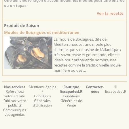
Une délicieuse façon d’accommoder les moules pour une entrée
ou un tapas
Voir la recette
Produit de Saison
Moules de Bouzigues et méditerranée
La moule de Bouzigues, dite de
Méditerranée, est une moule plus
charnue que sa cousine de l’Atlantique ;
très savoureuse et gourmande, elle est
idéale pour préparer de nombreuses
recettes comme la traditionnelle moule
marinière ou des ...
Nos services
Mentions légales
Boutique
Contactez-
©
Référencez
/
EscapadesLR
nous
EscapadesLR
votre activité
Conditions
Conditions
Diffusez votre
Générales
Générales de
publicité
d'Utilisation
Vente
Communiquez
vos agendas