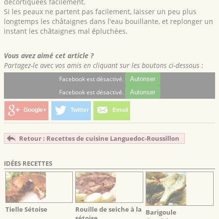
décortiquées facilement.
Si les peaux ne partent pas facilement, laisser un peu plus
longtemps les châtaignes dans l'eau bouillante, et replonger un
instant les châtaignes mal épluchées.
Vous avez aimé cet article ?
Partagez-le avec vos amis en cliquant sur les boutons ci-dessous :
Facebook est désactivé.
Autoriser
Facebook est désactivé.
Autoriser
Google+
Twitter
Email
Retour : Recettes de cuisine Languedoc-Roussillon
IDÉES RECETTES
Tielle Sétoise
Rouille de seiche à la
Barigoule
sétoise