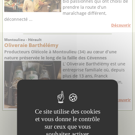
bio passionnés qui ont choisi de
prendre la route d'un
maraîchage différent,
déconnecté ...
Découvrir
Montoulieu - Hérault
Oliveraie Barthélémy
Producteurs Oléicole à Montoulieu (34) au cœur d’une
nature préservée le long de la faille des Cévennes
L’ Oliveraie Barthélémy est une
entreprise familiale où, depuis
plus de 13 ans, Franck
Barthélémy et son père Alain,
passionnés d'oléiculture,
travaillent l’olive au fil ...
Découvrir
Ce site utilise des cookies
et vous donne le contrôle
sur ceux que vous
souhaitez activer