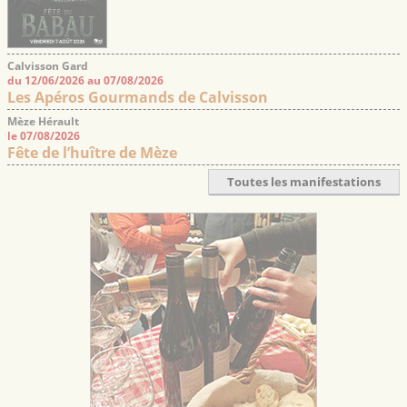
Calvisson Gard
du 12/06/2026 au 07/08/2026
Les Apéros Gourmands de Calvisson
Mèze Hérault
le 07/08/2026
Fête de l’huître de Mèze
Toutes les manifestations