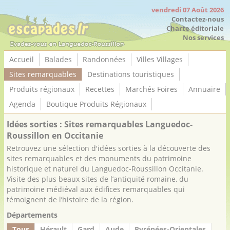
Panneau de gestion des cookies
vendredi 07 Août 2026
Contactez-nous
Charte éditoriale
Nos services
Accueil
Balades
Randonnées
Villes Villages
Sites remarquables
Destinations touristiques
Produits régionaux
Recettes
Marchés Foires
Annuaire
Agenda
Boutique Produits Régionaux
Idées sorties : Sites remarquables Languedoc-
Roussillon en Occitanie
Retrouvez une sélection d'idées sorties à la découverte des
sites remarquables et des monuments du patrimoine
historique et naturel du Languedoc-Roussillon Occitanie.
Visite des plus beaux sites de l’antiquité romaine, du
patrimoine médiéval aux édifices remarquables qui
témoignent de l’histoire de la région.
Départements
Tous
Hérault
Gard
Aude
Pyrénées-Orientales