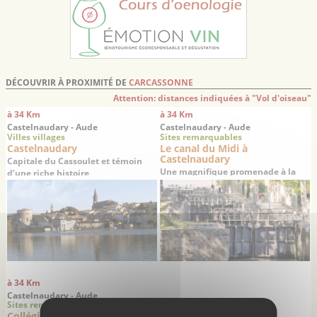
DÉCOUVRIR À PROXIMITÉ DE
CARCASSONNE
Attention: distances indiquées à "Vol d'oiseau"
à 34 Km
à 34 Km
Castelnaudary - Aude
Castelnaudary - Aude
Villes villages
Sites remarquables
Castelnaudary
Le canal du Midi à
Castelnaudary
Capitale du Cassoulet et témoin
Une magnifique promenade à la
d’une riche histoire
découverte du Grand-Bassin et de
l’écluse Saint-Roch
à 34 Km
Castelnaudary - Aude
Sites remarquables
Collégiale Saint-Michel de