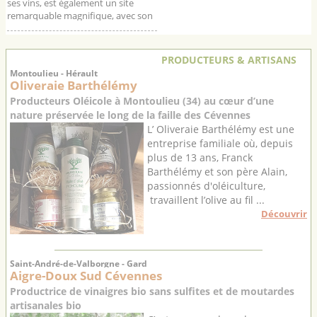
ses vins, est également un site
remarquable magnifique, avec son
château du 16ème siècle d’où l’on
aper...
PRODUCTEURS & ARTISANS
Montoulieu - Hérault
Oliveraie Barthélémy
Producteurs Oléicole à Montoulieu (34) au cœur d’une
nature préservée le long de la faille des Cévennes
L’ Oliveraie Barthélémy est une
entreprise familiale où, depuis
plus de 13 ans, Franck
Barthélémy et son père Alain,
passionnés d'oléiculture,
travaillent l’olive au fil ...
Découvrir
Saint-André-de-Valborgne - Gard
Aigre-Doux Sud Cévennes
Productrice de vinaigres bio sans sulfites et de moutardes
artisanales bio