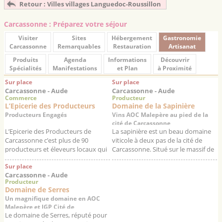
Retour : Villes villages Languedoc-Roussillon
Carcassonne : Préparez votre séjour
Visiter
Sites
Hébergement
Gastronomie
Carcassonne
Remarquables
Restauration
Artisanat
Produits
Agenda
Informations
Découvrir
Spécialités
Manifestations
et Plan
à Proximité
Sur place
Sur place
Carcassonne - Aude
Carcassonne - Aude
Commerce
Producteur
L’Epicerie des Producteurs
Domaine de la Sapinière
Producteurs Engagés
Vins AOC Malepère au pied de la
cité de Carcassonne
L’Epicerie des Producteurs de
La sapinière est un beau domaine
Carcassonne c’est plus de 90
viticole à deux pas de la cité de
producteurs et éleveurs locaux qui
Carcassonne. Situé sur le massif de
proposent leur production avec
la Malepère, le domaine offre un
Sur place
comme maîtres mots qualité et
point de vue magnifique su...
Carcassonne - Aude
fraicheur....
Producteur
Domaine de Serres
Un magnifique domaine en AOC
Malepère et IGP Cité de
Le domaine de Serres, réputé pour
Carcassonne