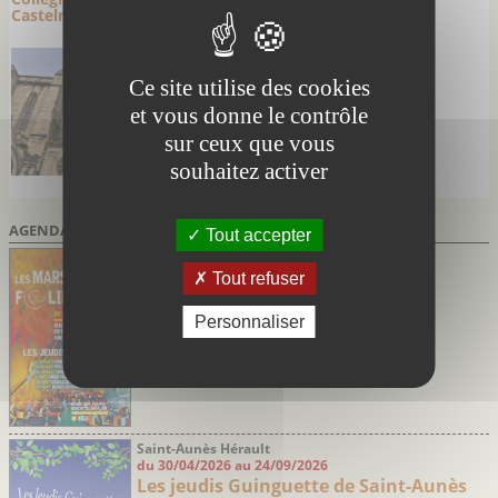
Castelnaudary
Ce site utilise des cookies
et vous donne le contrôle
sur ceux que vous
souhaitez activer
AGENDA DES SORTIES
Tout accepter
Marsillargues Hérault
du 02/07/2026 au 27/08/2026
Tout refuser
Marsi’Folies de Marsillargues
Soirées festives avec marché nocturne et
Personnaliser
concerts
Saint-Aunès Hérault
du 30/04/2026 au 24/09/2026
Les jeudis Guinguette de Saint-Aunès