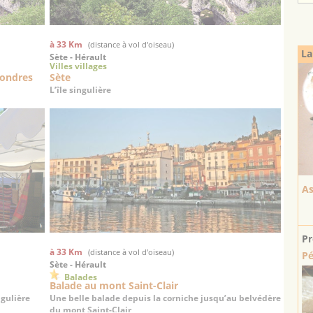
à 33 Km
(distance à vol d'oiseau)
La
Sète - Hérault
Villes villages
Londres
Sète
L’île singulière
As
Pr
à 33 Km
(distance à vol d'oiseau)
Pé
Sète - Hérault
Balades
Balade au mont Saint-Clair
ngulière
Une belle balade depuis la corniche jusqu’au belvédère
du mont Saint-Clair