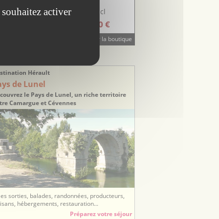
 souhaitez activer
25 cl
25 cl
5.20 €
5.20 €
Visiter la boutique
STINATION TOURISTIQUE
stination Hérault
ays de Lunel
couvrez le Pays de Lunel, un riche territoire
tre Camargue et Cévennes
ées sorties, balades, randonnées, producteurs,
tisans, hébergements, restauration...
Préparez votre séjour