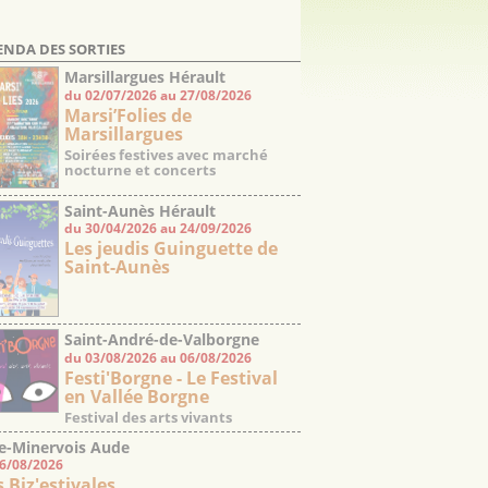
ENDA DES SORTIES
Marsillargues Hérault
du 02/07/2026 au 27/08/2026
Marsi’Folies de
Marsillargues
Soirées festives avec marché
nocturne et concerts
Saint-Aunès Hérault
du 30/04/2026 au 24/09/2026
Les jeudis Guinguette de
Saint-Aunès
Saint-André-de-Valborgne
du 03/08/2026 au 06/08/2026
Gard
Festi'Borgne - Le Festival
en Vallée Borgne
Festival des arts vivants
e-Minervois Aude
06/08/2026
s Biz'estivales