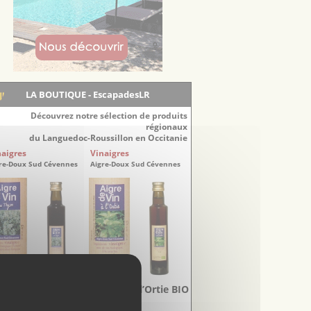
LA BOUTIQUE - EscapadesLR
Découvrez notre sélection de produits
régionaux
du Languedoc-Roussillon en Occitanie
naigres
Vinaigres
re-Doux Sud Cévennes
Aigre-Doux Sud Cévennes
Vinaigre au Thym
Vinaigre à l’Ortie BIO
BIO