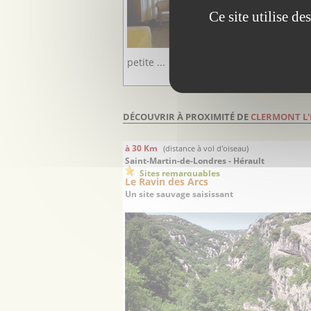
Gardoise qu
Ce site utilise d
toutes saiso
accueille a
simplicité 
petite ...
DÉCOUVRIR À PROXIMITÉ DE
CLERMONT L
à 30 Km
(distance à vol d'oiseau)
Saint-Martin-de-Londres - Hérault
Sites remarquables
Le Ravin des Arcs
Un site sauvage saisissant