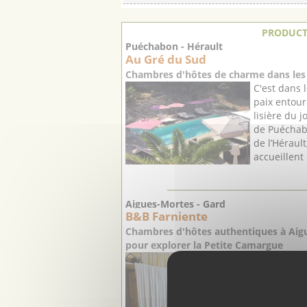
PRODUCT
Puéchabon - Hérault
Au Gré du Sud
Chambres d'hôtes de charme dans les 
C'est dans 
paix entour
lisière du j
de Puéchab
de l’Héraul
accueillent 
Aigues-Mortes - Gard
B&B Farniente
Chambres d'hôtes authentiques à Aigu
pour explorer la Petite Camargue
En séjourn
c'est une v
dans l'auth
traditionn