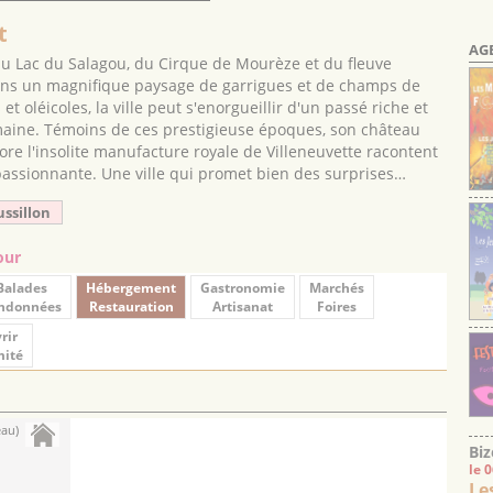
t
AG
 du Lac du Salagou, du Cirque de Mourèze et du fleuve
dans un magnifique paysage de garrigues et de champs de
et oléicoles, la ville peut s'enorgueillir d'un passé riche et
maine. Témoins de ces prestigieuse époques, son château
ore l'insolite manufacture royale de Villeneuvette racontent
 passionnante. Une ville qui promet bien des surprises…
ussillon
our
Balades
Hébergement
Gastronomie
Marchés
ndonnées
Restauration
Artisanat
Foires
rir
mité
eau)
Biz
le 
Le