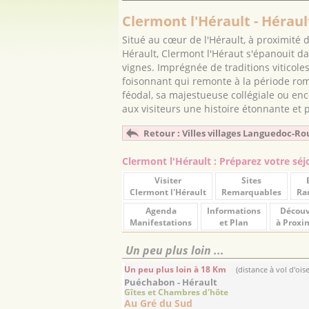
Clermont l'Hérault - Héraul
Situé au cœur de l'Hérault, à proximité
Hérault, Clermont l'Héraut s'épanouit 
vignes. Imprégnée de traditions viticoles 
foisonnant qui remonte à la période ro
féodal, sa majestueuse collégiale ou enc
aux visiteurs une histoire étonnante et
Retour : Villes villages Languedoc-Ro
Clermont l'Hérault : Préparez votre séj
Visiter
Sites
Clermont l'Hérault
Remarquables
Ra
Agenda
Informations
Découv
Manifestations
et Plan
à Proxi
Un peu plus loin ...
Un peu plus loin à 18 Km
(distance à vol d'ois
Puéchabon - Hérault
Gîtes et Chambres d'hôte
Au Gré du Sud