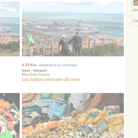
au
Co
à 33 Km
(distance à vol d'oiseau)
Sète - Hérault
Marchés Foires
Les halles centrales de Sète