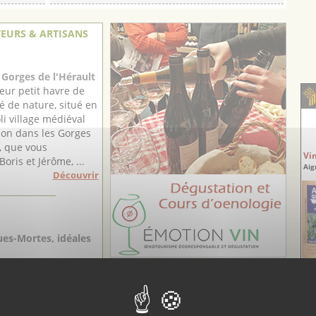
EURS & ARTISANS
Gorges de l'Hérault
leur petit havre de
é de nature, situé en
oli village médiéval
on dans les Gorges
t, que vous
Vi
Boris et Jérôme, ...
Aig
Découvrir
es-Mortes, idéales
ant chez Gudrun,
éritable immersion
entique et
elle Camargue