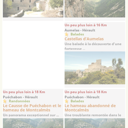
Un peu plus loin à 16 Km
Aumelas - Hérault
Balades
Castellas d’Aumelas
Une balade à la découverte d’une
forteresse ...
Un peu plus loin à 18 Km
Un peu plus loin à 18 Km
Puéchabon - Hérault
Puéchabon - Hérault
Randonnées
Balades
Le Causse de Puéchabon et le
Le hameau abandonné de
hameau de Montcalmès
Montcalmès
Un panorama exceptionnel sur ...
Une troublante remontée dans le
temps