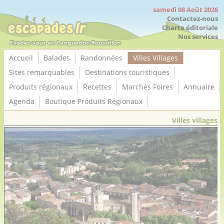
Panneau de gestion des cookies
samedi 08 Août 2026
Contactez-nous
Charte éditoriale
Nos services
Accueil
Balades
Randonnées
Villes Villages
Sites remarquables
Destinations touristiques
Produits régionaux
Recettes
Marchés Foires
Annuaire
Agenda
Boutique Produits Régionaux
Villes villages