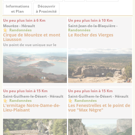
Informations
Découvrir
et Plan
à Proximité
Un peu plus loin à 6 Km
Un peu plus loin à 10 Km
Mourèze - Hérault
Saint-Jean-de-la-Blaquière -
Randonnées
Randonnées
Hérault
Cirque de Mourèze et mont
Le Rocher des Vierges
Liausson
Un point de vue unique sur le
Salagou
Un peu plus loin à 15 Km
Un peu plus loin à 15 Km
Saint-Guilhem-le-Désert - Hérault
Saint-Guilhem-le-Désert - Hérault
Randonnées
Randonnées
L'ermitage Notre-Dame-de-
Les Fenestrelles et le point de
Lieu-Plaisant
vue "Max Nègre"