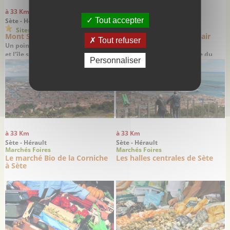
à 33 Km
à 33 Km
Tout accepter
Sète - Hérault
Sète - Hérault
Sites remarquables
Balades
Mont Saint-Clair
Balade au mont Saint-Clair
Tout refuser
Un point de vue saisissant sur Sète
Une belle balade depuis la
et l’île singulière
corniche jusqu’au belvédère du
Personnaliser
mont Saint-Clair
à 33 Km
à 33 Km
Sète - Hérault
Sète - Hérault
Marchés Foires
Marchés Foires
Le marché Bio de la Corniche
Les halles centrales de Sète
à Sète