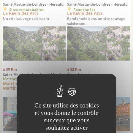
Saint-Martin-de-Londres - Hérault
Saint-Martin-de-Londres - Hérault
Sites remarquables
Randonnées
Le Ravin des Arcs
Le Ravin des Arcs
Un site sauvage saisissant
Randonnée dans un site sauvage
saisissant
à 30 Km
à 33 Km
Saint-Martin-de-Londres - Hérault
Sète - Hérault
Marchés Foires
Villes villages
Marché dominical de Saint-
Sète
Martin de Londres
L’île singulière
Ce site utilise des cookies
et vous donne le contrôle
sur ceux que vous
souhaitez activer