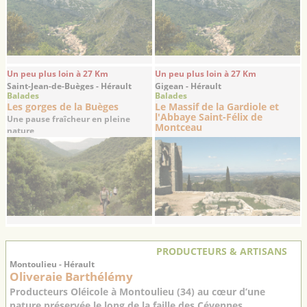
Un peu plus loin à 27 Km
Un peu plus loin à 27 Km
Saint-Jean-de-Buèges - Hérault
Gigean - Hérault
Balades
Balades
Les gorges de la Buèges
Le Massif de la Gardiole et
l'Abbaye Saint-Félix de
Une pause fraîcheur en pleine
Montceau
nature
PRODUCTEURS & ARTISANS
Montoulieu - Hérault
Oliveraie Barthélémy
Producteurs Oléicole à Montoulieu (34) au cœur d’une
nature préservée le long de la faille des Cévennes