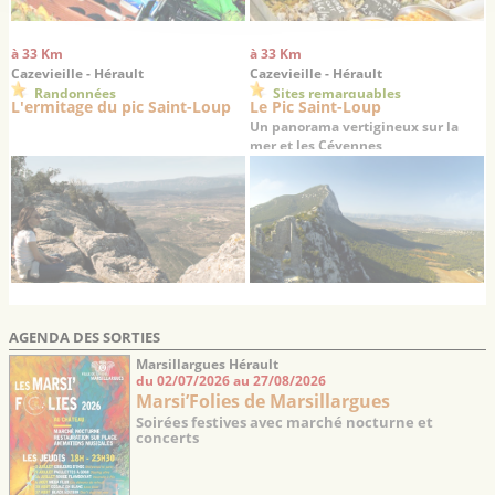
à 33 Km
à 33 Km
Cazevieille - Hérault
Cazevieille - Hérault
Randonnées
Sites remarquables
L'ermitage du pic Saint-Loup
Le Pic Saint-Loup
Un panorama vertigineux sur la
mer et les Cévennes
AGENDA DES SORTIES
Marsillargues Hérault
du 02/07/2026 au 27/08/2026
Marsi’Folies de Marsillargues
Soirées festives avec marché nocturne et
concerts