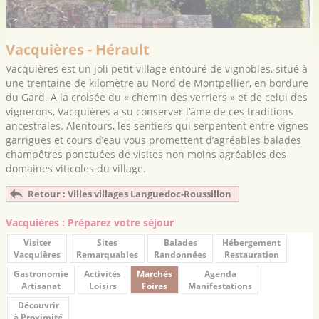
Vacquières - Hérault
Vacquières est un joli petit village entouré de vignobles, situé à
une trentaine de kilomètre au Nord de Montpellier, en bordure
du Gard. A la croisée du « chemin des verriers » et de celui des
vignerons, Vacquières a su conserver l’âme de ces traditions
ancestrales. Alentours, les sentiers qui serpentent entre vignes
garrigues et cours d’eau vous promettent d’agréables balades
champêtres ponctuées de visites non moins agréables des
domaines viticoles du village.
Retour : Villes villages Languedoc-Roussillon
Vacquières : Préparez votre séjour
Visiter
Sites
Balades
Hébergement
Vacquières
Remarquables
Randonnées
Restauration
Gastronomie
Activités
Marchés
Agenda
Artisanat
Loisirs
Foires
Manifestations
Découvrir
à Proximité