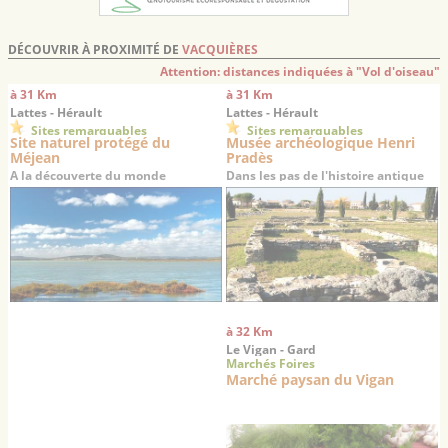
DÉCOUVRIR À PROXIMITÉ DE
VACQUIÈRES
Attention: distances indiquées à "Vol d'oiseau"
à 31 Km
à 31 Km
Lattes - Hérault
Lattes - Hérault
Sites remarquables
Sites remarquables
Site naturel protégé du
Musée archéologique Henri
Méjean
Pradès
A la découverte du monde
Dans les pas de l'histoire antique
lagunaire languedocien
du Languedoc…
à 32 Km
Le Vigan - Gard
Marchés Foires
Marché paysan du Vigan