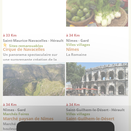
à 33 Km
à 34 Km
Saint-Maurice-Navacelles - Hérault
Nîmes - Gard
Villes villages
Sites remarquables
Cirque de Navacelles
Nîmes
Un panorama spectaculaire sur
La Romaine
une surprenante création de la
nature
à 34 Km
à 34 Km
Nîmes - Gard
Saint-Guilhem-le-Désert - Hérault
Marchés Foires
Villes villages
Marché paysan de Nîmes
Saint-Guilhem-le-Désert
Marché des producteurs du
boulevard Jean Jaurès