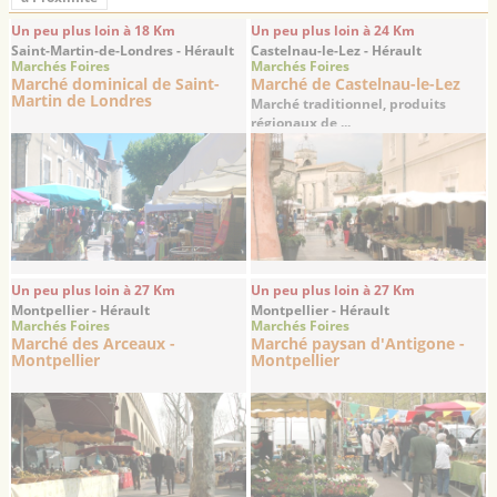
Un peu plus loin à 18 Km
Un peu plus loin à 24 Km
Saint-Martin-de-Londres - Hérault
Castelnau-le-Lez - Hérault
Marchés Foires
Marchés Foires
Marché dominical de Saint-
Marché de Castelnau-le-Lez
Martin de Londres
Marché traditionnel, produits
régionaux de ...
Un peu plus loin à 27 Km
Un peu plus loin à 27 Km
Montpellier - Hérault
Montpellier - Hérault
Marchés Foires
Marchés Foires
Marché des Arceaux -
Marché paysan d'Antigone -
Montpellier
Montpellier