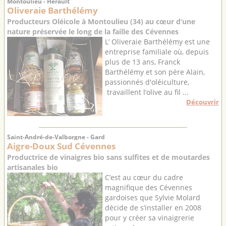
Montoulieu - Hérault
Oliveraie Barthélémy
Producteurs Oléicole à Montoulieu (34) au cœur d’une
nature préservée le long de la faille des Cévennes
L’ Oliveraie Barthélémy est une
entreprise familiale où, depuis
plus de 13 ans, Franck
Barthélémy et son père Alain,
passionnés d'oléiculture,
travaillent l’olive au fil ...
Découvrir
Saint-André-de-Valborgne - Gard
Aigre-Doux Sud Cévennes
Productrice de vinaigres bio sans sulfites et de moutardes
artisanales bio
C’est au cœur du cadre
magnifique des Cévennes
gardoises que Sylvie Molard
décide de s’installer en 2008
pour y créer sa vinaigrerie