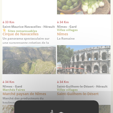
à 33 Km
à 34 Km
Saint-Maurice-Navacelles - Hérault
Nîmes - Gard
Villes villages
Sites remarquables
Cirque de Navacelles
Nîmes
Un panorama spectaculaire sur
La Romaine
une surprenante création de la
nature
à 34 Km
à 34 Km
Nîmes - Gard
Saint-Guilhem-le-Désert - Hérault
Marchés Foires
Villes villages
Marché paysan de Nîmes
Saint-Guilhem-le-Désert
Marché des producteurs du
boulevard Jean Jaurès