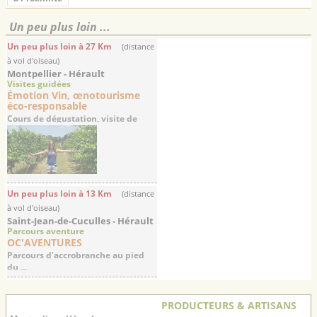
Un peu plus loin ...
Un peu plus loin à 27 Km
(distance
à vol d'oiseau)
Montpellier - Hérault
Visites guidées
Émotion Vin, œnotourisme
éco-responsable
Cours de dégustation, visite de
domaines ...
Un peu plus loin à 13 Km
(distance
à vol d'oiseau)
Saint-Jean-de-Cuculles - Hérault
Parcours aventure
OC'AVENTURES
Parcours d’accrobranche au pied
du ...
PRODUCTEURS & ARTISANS