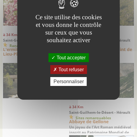
Ce site utilise des cookies
et vous donne le contrôle
sur ceux que vous
à 34 Km
à 34 Km
souhaitez activer
Saint-Guilhem-le-Désert - Hérault
Saint-Guilhem-le-Désert - Hérault
Randonnées
Randonnées
L'ermitage Notre-Dame-de-
Les Fenestrelles et le point de
Lieu-Plaisant
vue "Max Nègre"
Tout accepter
Tout refuser
Personnaliser
à 34 Km
Saint-Guilhem-le-Désert - Hérault
Sites remarquables
Abbaye de Gellone
Un joyau de l’Art Roman médiéval
inscrit au Patrimoine Mondial de