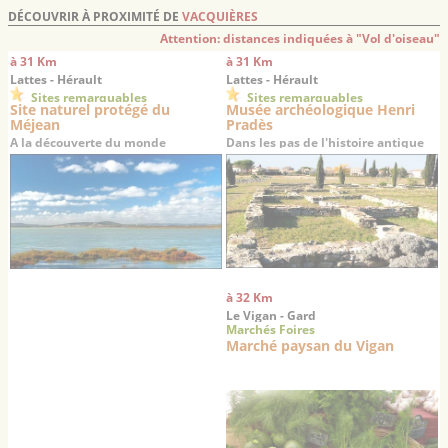
DÉCOUVRIR À PROXIMITÉ DE
VACQUIÈRES
Attention: distances indiquées à "Vol d'oiseau"
à 31 Km
à 31 Km
Lattes - Hérault
Lattes - Hérault
Sites remarquables
Sites remarquables
Site naturel protégé du
Musée archéologique Henri
Méjean
Pradès
A la découverte du monde
Dans les pas de l'histoire antique
lagunaire languedocien
du Languedoc…
à 32 Km
Le Vigan - Gard
Marchés Foires
Marché paysan du Vigan