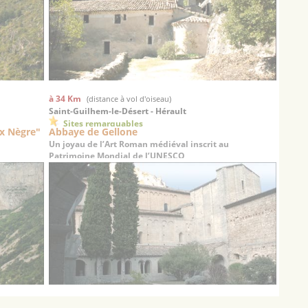
à 34 Km
(distance à vol d'oiseau)
Saint-Guilhem-le-Désert - Hérault
Sites remarquables
ax Nègre"
Abbaye de Gellone
Un joyau de l’Art Roman médiéval inscrit au
Patrimoine Mondial de l’UNESCO