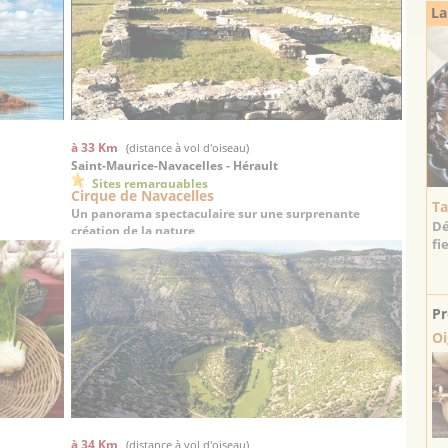
La
à 33 Km
(distance à vol d'oiseau)
Saint-Maurice-Navacelles - Hérault
Sites remarquables
Cirque de Navacelles
Ta
Un panorama spectaculaire sur une surprenante
Dé
création de la nature
fi
Pr
Oi
à 34 Km
(distance à vol d'oiseau)