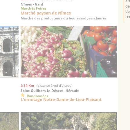
a 
Nîmes - Gard
de
Marchés Foires
de
Marché paysan de Nîmes
ce
Marché des producteurs du boulevard Jean Jaurès
à 34 Km
(distance à vol d'oiseau)
Saint-Guilhem-le-Désert - Hérault
Randonnées
L'ermitage Notre-Dame-de-Lieu-Plaisant