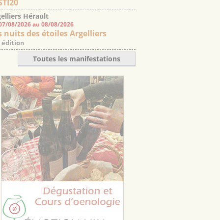
STI20
elliers Hérault
07/08/2026 au 08/08/2026
 nuits des étoiles Argelliers
 édition
Toutes les manifestations