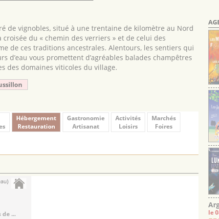
AG
uré de vignobles, situé à une trentaine de kilomètre au Nord
 croisée du « chemin des verriers » et de celui des
me de ces traditions ancestrales. Alentours, les sentiers qui
ours d’eau vous promettent d’agréables balades champêtres
s des domaines viticoles du village.
ussillon
Hébergement
Gastronomie
Activités
Marchés
es
Restauration
Artisanat
Loisirs
Foires
eau)
Arg
le 
de ...