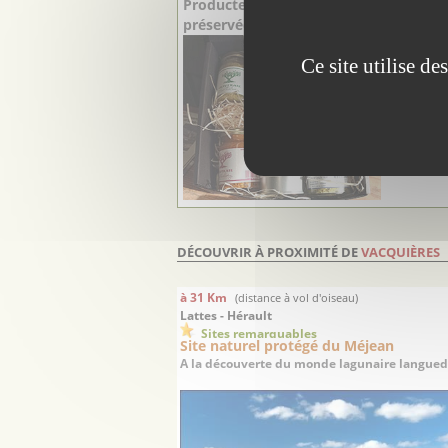
Producteurs Oléicole à Montoulieu (3
préservée le long de la faille des Céve
L’ Oliver
Ce site utilise d
entrepris
plus de 
et son pè
d'oléicult
fil ...
DÉCOUVRIR À PROXIMITÉ DE
VACQUIÈRES
à 31 Km
(distance à vol d'oiseau)
Lattes - Hérault
Sites remarquables
Site naturel protégé du Méjean
A la découverte du monde lagunaire langue