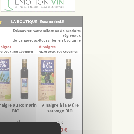
LA BOUTIQUE - EscapadesLR
Découvrez notre sélection de produits
régionaux
du Languedoc-Roussillon en Occitanie
naigres
Vinaigres
re-Doux Sud Cévennes
Aigre-Doux Sud Cévennes
naigre au Romarin
Vinaigre à la Mûre
BIO
sauvage BIO
25 cl
25 cl
5.20 €
6.00 €