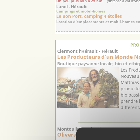
Un peu plus loin à 25 Km
(distance à vol d'ois
Lunel - Hérault
Campings et mobil-homes
Le Bon Port, camping 4 étoiles
Location d'emplacements et mobil-homes en P
PRO
Clermont l'Hérault - Hérault
Les Producteurs d'un Monde No
Boutique paysanne locale, bio et éthiq
Les Prod
Nouveau e
Matthias 
producte
bio passi
prendre 
différent
Montoulieu - Hérault
Oliveraie Barthélémy