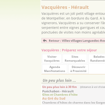
Vacquières - Hérault
Vacquières est un joli petit village ento
de Montpellier, en bordure du Gard. A la
vignerons, Vacquières a su conserver l’â
serpentent entre vignes garrigues et c
ponctuées de visites non moins agréable
Retour : Villes villages Languedoc-Ro
Vacquières : Préparez votre séjour
Visiter
Sites
Balades
Vacquières
Remarquables
Randonné
Agenda
Découvrir
Manifestations
à Proximité
Un peu plus loin ...
Un peu plus loin à 30 Km
(distance à vol d'ois
Puéchabon - Hérault
Gîtes et Chambres d'hôte
Au Gré du Sud
Chambres d'hôtes de charme dans les Gorges 