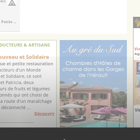
eau)
etite ...
DUCTEURS & ARTISANS
Vi
Aig
uveau et Solidaire
ue et petite restauration
ucteurs d'un Monde
t Solidaire, ce sont
et Patricia, deux
urs de fruits et légumes
onnés qui ont choisi de
la route d'un maraîchage
, déconnecté ...
Vi
Découvrir