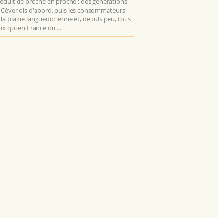
séduit de proche en proche : des générations
 Cévenols d'abord, puis les consommateurs
 la plaine languedocienne et, depuis peu, tous
ux qui en France ou ...