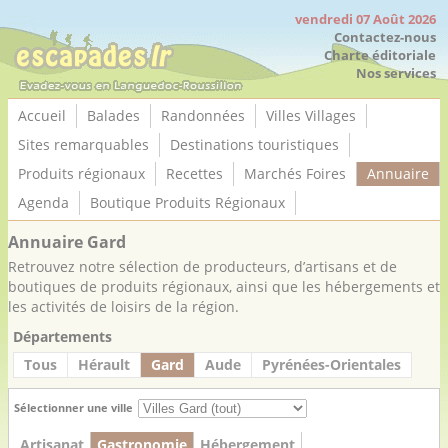
Panneau de gestion des cookies
vendredi 07 Août 2026
Contactez-nous
Charte éditoriale
Nos services
Accueil
Balades
Randonnées
Villes Villages
Sites remarquables
Destinations touristiques
Produits régionaux
Recettes
Marchés Foires
Annuaire
Agenda
Boutique Produits Régionaux
Annuaire Gard
Retrouvez notre sélection de producteurs, d’artisans et de
boutiques de produits régionaux, ainsi que les hébergements et
les activités de loisirs de la région.
Départements
Tous
Hérault
Gard
Aude
Pyrénées-Orientales
Sélectionner une ville
Artisanat
Gastronomie
Hébergement