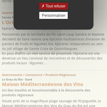
hérité des anciens et ...
Tout refuser
Gastronomie > Commerce > Magasins Bio
Personnaliser
Sainte-Croix de Quintillargues - Hérault
L'Orkys
Epicerie bio conviviale et pleine de ressources
Passionnés par le territoire du Pic-saint-Loup Sandra et Maxime
décident de faire revivre une épicerie multiservices (livraison de
paniers de fruits et légumes bio, épicerie, restauration) au sein
du joli village de Sainte Croix de Quintillargues.
En plus d’offrir un réel service de proximité, l’épicerie est vite
devenue un lieu convivial de rencontres et de découvertes des
produits locaux : légumes ...
Gastronomie > Commerce > Produits Régionaux
Le Grau du Roi - Gard
Maison Méditerranéenne des Vins
Un lieu insolite et incontournable à la découverte des
produits régionaux
Située près de la magnifique plage sauvage de l’Espiguette, la
Maison Méditerranéenne des Vins du Grau du Roi est une