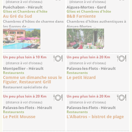
(distance à vol d'oiseau)
(distance à vol d'oiseau)
Puéchabon - Hérault
Aigues-Mortes - Gard
Gîtes et Chambres d'hôte
Gîtes et Chambres d'hôte
Au Gré du Sud
B&B Farniente
Chambres d'hôtes de charme dans
Chambres d'hôtes authentiques à
les Gorges de ...
Aigues-Mortes, ...
Un peu plus loin à 10 Km
Un peu plus loin à 20 Km
(distance à vol d'oiseau)
(distance à vol d'oiseau)
Montpellier - Hérault
Palavas-les-Flots - Hérault
Restaurants
Restaurants
Comme un dimanche sous le
Le petit lézard
Figuier, Restaurant Grill
Restaurant spécialiste du
Barbecue, Bar à vins
Un peu plus loin à 20 Km
Un peu plus loin à 20 Km
(distance à vol d'oiseau)
(distance à vol d'oiseau)
Palavas-les-Flots - Hérault
Palavas-les-Flots - Hérault
Restaurants
Restaurants
Le Petit Mousse
L’Albatros – bistrot de plage