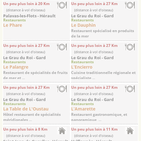
Un peu plus loin à 20 Km
Un peu plus loin à 27 Km
(distance à vol d'oiseau)
(distance à vol d'oiseau)
Palavas-les-Flots - Hérault
Le Grau du Roi - Gard
Restaurants
Restaurants
Le Phare
Le Dauphin
Restaurant spécialisé en produits
de la mer
Un peu plus loin à 27 Km
Un peu plus loin à 27 Km
(distance à vol d'oiseau)
(distance à vol d'oiseau)
Le Grau du Roi - Gard
Le Grau du Roi - Gard
Restaurants
Restaurants
Le Palangre
L’Encierro
Restaurant de spécialités de fruits
Cuisine traditionnelle régionale et
de mer et ...
spécialiste ...
Un peu plus loin à 27 Km
Un peu plus loin à 27 Km
(distance à vol d'oiseau)
(distance à vol d'oiseau)
Le Grau du Roi - Gard
Le Grau du Roi - Gard
Restaurants
Restaurants
La Table de L'Oustau
L’Amarette
Hôtel restaurant de spécialités
Restaurant gastronomique, et
méridionales ...
panoramique, ...
Un peu plus loin à 8 Km
Un peu plus loin à 11 Km
(distance à vol d'oiseau)
(distance à vol d'oiseau)