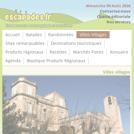
Panneau de gestion des cookies
dimanche 09 Août 2026
Contactez-nous
Charte éditoriale
Nos services
Accueil
Balades
Randonnées
Villes Villages
Sites remarquables
Destinations touristiques
Produits régionaux
Recettes
Marchés Foires
Annuaire
Agenda
Boutique Produits Régionaux
Villes villages