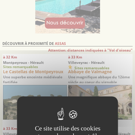
DÉCOUVRIR À PROXIMITÉ DE
ASSAS
Attention: distances indiquées à "Vol d'oiseau"
à 32 Km
à 33 Km
Montpeyroux - Hérault
Villeveyrac - Hérault
Sites remarquables
Sites remarquables
Le Castellas de Montpeyroux
Abbaye de Valmagne
Une superbe enceinte médiévale
Une magnifique abbaye du 12ème
fortifiée
siècle au coeur du vignoble
languedocien
Ce site utilise des cookies
à 33 Km
à 34 Km
Villeveyrac - Hérault
Saint-Maurice-Navacelles - Hérault