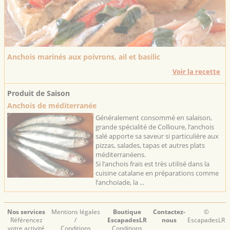
Anchois marinés aux poivrons, ail et basilic
Voir la recette
Produit de Saison
Anchois de méditerranée
Généralement consommé en salaison,
grande spécialité de Collioure, l’anchois
salé apporte sa saveur si particulière aux
pizzas, salades, tapas et autres plats
méditerranéens.
Si l’anchois frais est très utilisé dans la
cuisine catalane en préparations comme
l’anchoïade, la ...
Nos services
Mentions légales
Boutique
Contactez-
©
Référencez
/
EscapadesLR
nous
EscapadesLR
votre activité
Conditions
Conditions