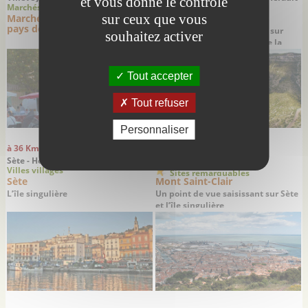
et vous donne le contrôle
Marchés Foires
Sites remarquables
sur ceux que vous
Marché des producteurs de
Cirque de Navacelles
pays de Villeveyrac
Un panorama spectaculaire sur
souhaitez activer
une surprenante création de la
nature
Tout accepter
Tout refuser
Personnaliser
à 36 Km
à 36 Km
Sète - Hérault
Sète - Hérault
Villes villages
Sites remarquables
Sète
Mont Saint-Clair
L’île singulière
Un point de vue saisissant sur Sète
et l’île singulière