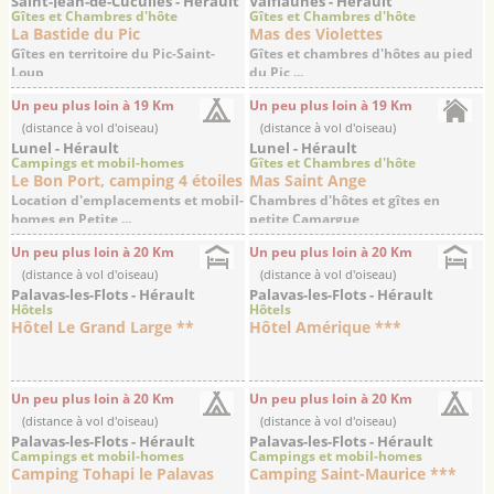
Saint-Jean-de-Cuculles - Hérault
Valflaunès - Hérault
Gîtes et Chambres d'hôte
Gîtes et Chambres d'hôte
La Bastide du Pic
Mas des Violettes
Gîtes en territoire du Pic-Saint-
Gîtes et chambres d'hôtes au pied
Loup
du Pic ...
Un peu plus loin à 19 Km
Un peu plus loin à 19 Km
(distance à vol d'oiseau)
(distance à vol d'oiseau)
Lunel - Hérault
Lunel - Hérault
Campings et mobil-homes
Gîtes et Chambres d'hôte
Le Bon Port, camping 4 étoiles
Mas Saint Ange
Location d'emplacements et mobil-
Chambres d'hôtes et gîtes en
homes en Petite ...
petite Camargue
Un peu plus loin à 20 Km
Un peu plus loin à 20 Km
(distance à vol d'oiseau)
(distance à vol d'oiseau)
Palavas-les-Flots - Hérault
Palavas-les-Flots - Hérault
Hôtels
Hôtels
Hôtel Le Grand Large **
Hôtel Amérique ***
Un peu plus loin à 20 Km
Un peu plus loin à 20 Km
(distance à vol d'oiseau)
(distance à vol d'oiseau)
Palavas-les-Flots - Hérault
Palavas-les-Flots - Hérault
Campings et mobil-homes
Campings et mobil-homes
Camping Tohapi le Palavas
Camping Saint-Maurice ***