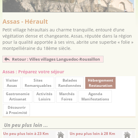
Assas - Hérault
Petit village héraultais au charme tranquille, entouré d’une
végétation dense et changeante, Assas, réputée dans la région
pour la qualité apportée à ses vins, abrite une superbe « folie »
montpelliéraine du 18ème siècle.
Retour : Villes villages Languedoc-Roussillon
Assas : Préparez votre séjour
Visiter
Sites
Balades
Hébergement
Assas
Remarquables
Randonnées
Restauration
Gastronomie
Activités
Marchés
Agenda
Artisanat
Loisirs
Foires
Manifestations
Découvrir
à Proximité
Un peu plus loin ...
Un peu plus loin à 23 Km
Un peu plus loin à 28 Km