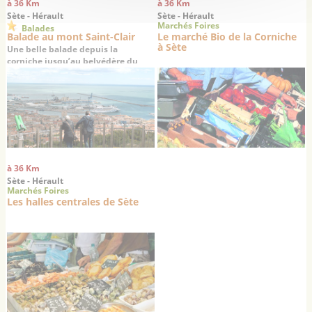
à 36 Km
à 36 Km
Sète - Hérault
Sète - Hérault
Marchés Foires
Balades
Balade au mont Saint-Clair
Le marché Bio de la Corniche
à Sète
Une belle balade depuis la
corniche jusqu’au belvédère du
mont Saint-Clair
à 36 Km
Sète - Hérault
Marchés Foires
Les halles centrales de Sète