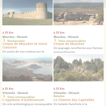
à 35 Km
à 35 Km
Mourèze - Hérault
Mourèze - Hérault
Randonnées
Sites remarquables
Cirque de Mourèze et mont
Cirque de Mourèze
Liausson
Un paysage ruiniforme aux formes
Un point de vue unique sur le
extraordinaires
Salagou
à 35 Km
à 35 Km
Villetelle - Hérault
Villetelle - Hérault
Balades
Sites remarquables
L'oppidum d'Ambrussum
Le Chemin des Capitelles
Un site archéologique remarquable
Un balade familiale à la