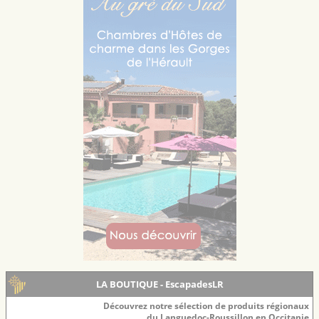
LA BOUTIQUE - EscapadesLR
Découvrez notre sélection de produits régionaux
du Languedoc-Roussillon en Occitanie