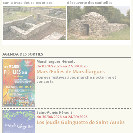
sur la trace des celtes et des
découverte des capitelles
romains
AGENDA DES SORTIES
Marsillargues Hérault
du 02/07/2026 au 27/08/2026
Marsi’Folies de Marsillargues
Soirées festives avec marché nocturne et
concerts
Saint-Aunès Hérault
du 30/04/2026 au 24/09/2026
Les jeudis Guinguette de Saint-Aunès