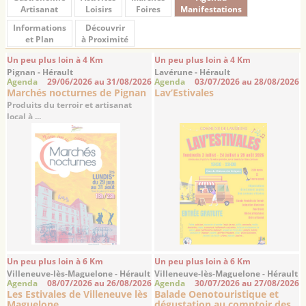
Artisanat
Loisirs
Foires
Manifestations
Informations
Découvrir
et Plan
à Proximité
Un peu plus loin à 4 Km
Un peu plus loin à 4 Km
Pignan - Hérault
Lavérune - Hérault
Agenda
29/06/2026 au 31/08/2026
Agenda
03/07/2026 au 28/08/2026
Marchés nocturnes de Pignan
Lav’Estivales
Produits du terroir et artisanat
local à ...
Un peu plus loin à 6 Km
Un peu plus loin à 6 Km
Villeneuve-lès-Maguelone - Hérault
Villeneuve-lès-Maguelone - Hérault
Agenda
08/07/2026 au 26/08/2026
Agenda
30/07/2026 au 27/08/2026
Les Estivales de Villeneuve lès
Balade Oenotouristique et
Maguelone
dégustation au comptoir des