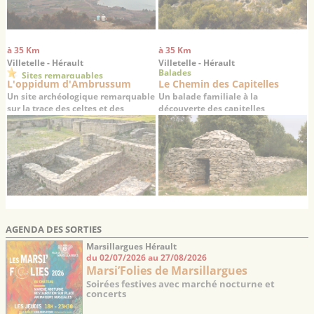
à 35 Km
à 35 Km
Villetelle - Hérault
Villetelle - Hérault
Balades
Sites remarquables
L'oppidum d'Ambrussum
Le Chemin des Capitelles
Un site archéologique remarquable
Un balade familiale à la
sur la trace des celtes et des
découverte des capitelles
romains
AGENDA DES SORTIES
Marsillargues Hérault
du 02/07/2026 au 27/08/2026
Marsi’Folies de Marsillargues
Soirées festives avec marché nocturne et
concerts