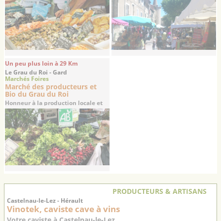
Un peu plus loin à 29 Km
Le Grau du Roi - Gard
Marchés Foires
Marché des producteurs et
Bio du Grau du Roi
Honneur à la production locale et
aux produits ...
PRODUCTEURS & ARTISANS
Castelnau-le-Lez - Hérault
Vinotek, caviste cave à vins
Votre caviste à Castelnau-le-Lez