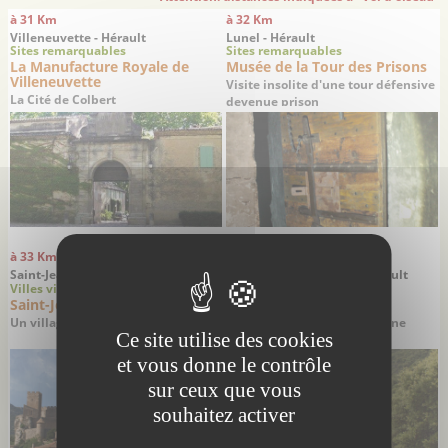
à 31 Km
à 32 Km
Villeneuvette - Hérault
Lunel - Hérault
Sites remarquables
Sites remarquables
La Manufacture Royale de
Musée de la Tour des Prisons
Villeneuvette
Visite insolite d'une tour défensive
La Cité de Colbert
devenue prison
à 33 Km
à 33 Km
Saint-Jean-de-Buèges - Hérault
Saint-Jean-de-Buèges - Hérault
Villes villages
Balades
Saint-Jean-de-Buèges
Les gorges de la Buèges
Un village hors du temps
Une pause fraîcheur en pleine
Ce site utilise des cookies
nature
et vous donne le contrôle
sur ceux que vous
souhaitez activer