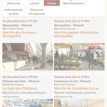
Artisanat
Loisirs
Foires
Manifestations
Informations
Découvrir
et Plan
à Proximité
Un peu plus loin à 11 Km
Un peu plus loin à 11 Km
Montpellier - Hérault
Montpellier - Hérault
Marchés Foires
Marchés Foires
Marché des Arceaux -
Marché paysan d'Antigone -
Montpellier
Montpellier
Un peu plus loin à 13 Km
Un peu plus loin à 14 Km
Palavas-les-Flots - Hérault
Castelnau-le-Lez - Hérault
Marchés Foires
Marchés Foires
Le Quai des Pêcheurs
Marché de Castelnau-le-Lez
Marché à la criée des pêcheurs
Marché traditionnel, produits
palavasiens ...
régionaux de ...