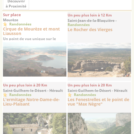
Découvrir
à Proximité
Sur place
Un peu plus loin à 12 Km
Mourèze
Saint-Jean-de-la-Blaquière -
Randonnées
Randonnées
Hérault
Cirque de Mourèze et mont
Le Rocher des Vierges
Liausson
Un point de vue unique sur le
Salagou
Un peu plus loin à 20 Km
Un peu plus loin à 20 Km
Saint-Guilhem-le-Désert - Hérault
Saint-Guilhem-le-Désert - Hérault
Randonnées
Randonnées
L'ermitage Notre-Dame-de-
Les Fenestrelles et le point de
Lieu-Plaisant
vue "Max Nègre"