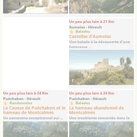
Un peu plus loin à 21 Km
Aumelas - Hérault
Balades
Castellas d’Aumelas
Une balade à la découverte d’une
forteresse ...
Un peu plus loin à 24 Km
Un peu plus loin à 24 Km
Puéchabon - Hérault
Puéchabon - Hérault
Randonnées
Balades
Le Causse de Puéchabon et le
Le hameau abandonné de
hameau de Montcalmès
Montcalmès
Un panorama exceptionnel sur ...
Une troublante remontée dans le
temps