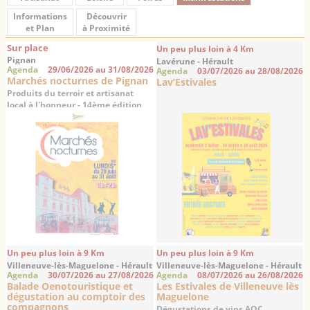
Informations
Découvrir
et Plan
à Proximité
Sur place
Un peu plus loin à 4 Km
Pignan
Lavérune - Hérault
Agenda
29/06/2026 au 31/08/2026
Agenda
03/07/2026 au 28/08/2026
Marchés nocturnes de Pignan
Lav’Estivales
Produits du terroir et artisanat
local à l'honneur - 14ème édition
Un peu plus loin à 9 Km
Un peu plus loin à 9 Km
Villeneuve-lès-Maguelone - Hérault
Villeneuve-lès-Maguelone - Hérault
Agenda
30/07/2026 au 27/08/2026
Agenda
08/07/2026 au 26/08/2026
Balade Oenotouristique et
Les Estivales de Villeneuve lès
dégustation au comptoir des
Maguelone
compagnons
Dégustations de vins AOC