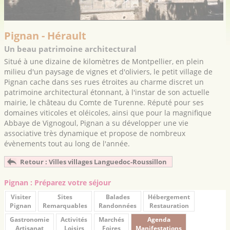
Pignan - Hérault
Un beau patrimoine architectural
Situé à une dizaine de kilomètres de Montpellier, en plein
milieu d'un paysage de vignes et d'oliviers, le petit village de
Pignan cache dans ses rues étroites au charme discret un
patrimoine architectural étonnant, à l'instar de son actuelle
mairie, le château du Comte de Turenne. Réputé pour ses
domaines viticoles et oléicoles, ainsi que pour la magnifique
Abbaye de Vignogoul, Pignan a su développer une vie
associative très dynamique et propose de nombreux
évènements tout au long de l'année.
Retour : Villes villages Languedoc-Roussillon
Pignan : Préparez votre séjour
Visiter
Sites
Balades
Hébergement
Pignan
Remarquables
Randonnées
Restauration
Gastronomie
Activités
Marchés
Agenda
Artisanat
Loisirs
Foires
Manifestations