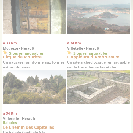
Salagou
à 33 Km
à 34 Km
Mourèze - Hérault
Villetelle - Hérault
Sites remarquables
Sites remarquables
Cirque de Mourèze
L'oppidum d'Ambrussum
Un paysage ruiniforme aux formes
Un site archéologique remarquable
extraordinaires
sur la trace des celtes et des
romains
à 34 Km
Villetelle - Hérault
Balades
Le Chemin des Capitelles
Un balade familiale à la