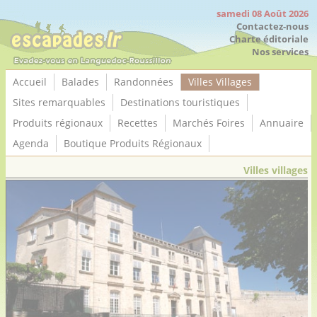
Panneau de gestion des cookies
samedi 08 Août 2026
Contactez-nous
Charte éditoriale
Nos services
Accueil
Balades
Randonnées
Villes Villages
Sites remarquables
Destinations touristiques
Produits régionaux
Recettes
Marchés Foires
Annuaire
Agenda
Boutique Produits Régionaux
Villes villages