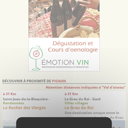
DÉCOUVRIR À PROXIMITÉ DE
PIGNAN
Attention: distances indiquées à "Vol d'oiseau"
à 31 Km
à 31 Km
Saint-Jean-de-la-Blaquière -
Le Grau du Roi - Gard
Randonnées
Villes villages
Hérault
Le Rocher des Vierges
Le Grau du Roi
Une destination unique entre le
pittoresque port de pêche du Grau
du Roi à la dynamique station
balnéaire de Port Camargue