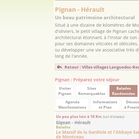
Pignan - Hérault
Un beau patrimoine architectural
Situé à une dizaine de kilomètres de Mon
d'oliviers, le petit village de Pignan ca
architectural étonnant, à l'instar de so
pour ses domaines viticoles et oléicoles
su développer une vie associative trè
long de l'année.
Retour : Villes villages Languedoc-Ro
Pignan : Préparez votre séjour
Visiter
Sites
Balades
Pignan
Remarquables
Randonnées
Agenda
Informations
Découv
Manifestations
et Plan
à Proxi
Un peu plus loin à 10 Km
(vol d'oiseau)
Gigean - Hérault
Balades
Le Massif de la Gardiole et l'Abbaye Sai
de Montceau