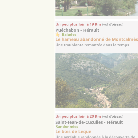
Un peu plus loin à 19 Km
(vol d'oiseau)
Puéchabon - Hérault
Balades
Le hameau abandonné de Montcalmè
Une troublante remontée dans le temps
Un peu plus loin à 20 Km
(vol d'oiseau)
Saint-Jean-de-Cuculles - Hérault
Randonnées
Le bois de Lèque
Une agréable randonnée à la découverte de ..