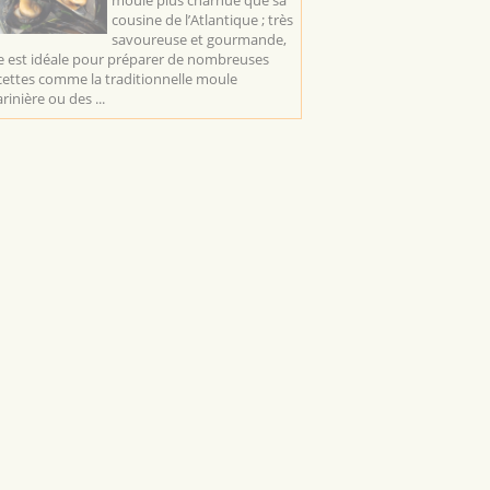
moule plus charnue que sa
cousine de l’Atlantique ; très
savoureuse et gourmande,
le est idéale pour préparer de nombreuses
cettes comme la traditionnelle moule
rinière ou des ...