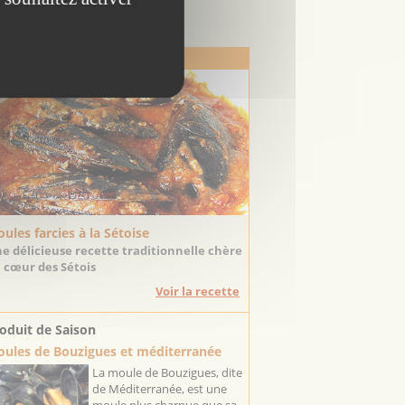
Escapadeslr
 Recette de Saison
ules farcies à la Sétoise
e délicieuse recette traditionnelle chère
 cœur des Sétois
Voir la recette
oduit de Saison
ules de Bouzigues et méditerranée
La moule de Bouzigues, dite
de Méditerranée, est une