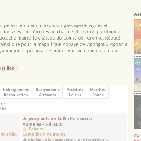
AG
tpellier, en plein milieu d'un paysage de vignes et
che dans ses rues étroites au charme discret un patrimoine
n actuelle mairie, le château du Comte de Turenne. Réputé
, ainsi que pour la magnifique Abbaye de Vignogoul, Pignan a
s dynamique et propose de nombreux évènements tout au
ussillon
Hébergement
Gastronomie
Activités
Marchés
Restauration
Artisanat
Loisirs
Foires
rir
mité
Un peu plus loin à 12 Km
(vol d'oiseau)
Aumelas - Hérault
Balades
nt-Félix
Castellas d’Aumelas
Cal
Une balade à la découverte d’une forteresse ...
du 