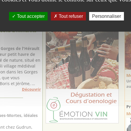
Tout accepter
Tout refuser
Personnaliser
La
EURS & ARTISANS
Gorges de l'Hérault
leur petit havre de
é de nature, situé en
oli village médiéval
on dans les Gorges
Mo
t, que vous
Un
Boris et Jérôme, ...
au
Découvrir
Pr
Mo
es-Mortes, idéales
ant chez Gudrun,