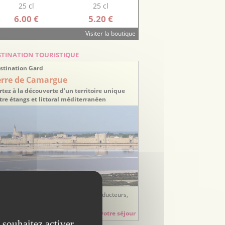
25 cl
25 cl
6.00 €
5.20 €
Visiter la boutique
STINATION TOURISTIQUE
stination Gard
erre de Camargue
rtez à la découverte d’un territoire unique
tre étangs et littoral méditerranéen
ées sorties, balades, randonnées, producteurs,
tisans, hébergements, restauration...
Préparez votre séjour
 souhaitez activer