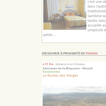
c'est une v
dans l'auth
traditionn
Gardoise qu
toutes saiso
accueille a
simplicité 
petite ...
DÉCOUVRIR À PROXIMITÉ DE
PIGNAN
à 31 Km
(distance à vol d'oiseau)
Saint-Jean-de-la-Blaquière - Hérault
Randonnées
Le Rocher des Vierges