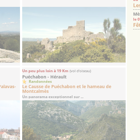
Le
Mè
le 
Fê
Un peu plus loin à 19 Km
(vol d'oiseau)
Puéchabon - Hérault
Randonnées
Palavas-
Le Causse de Puéchabon et le hameau de
Montcalmès
Un panorama exceptionnel sur ...