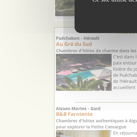
PRODUCT
Puéchabon - Hérault
Au Gré du Sud
Chambres d'hôtes de charme dans les 
C'est dans 
paix entour
lisière du j
de Puéchab
de l’Héraul
accueillent 
Aigues-Mortes - Gard
B&B Farniente
Chambres d'hôtes authentiques à Aigu
pour explorer la Petite Camargue
En séjourn