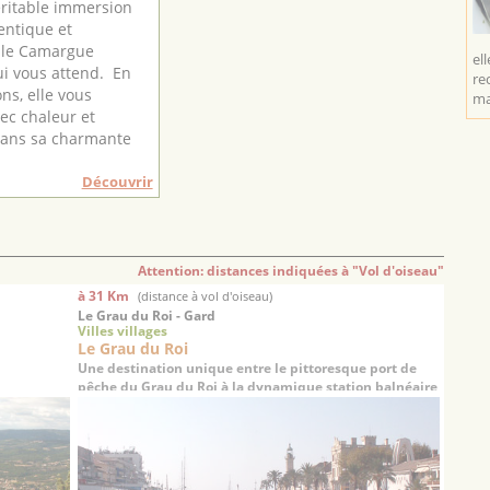
éritable immersion
entique et
elle Camargue
el
i vous attend. En
re
ns, elle vous
ma
vec chaleur et
dans sa charmante
Découvrir
Attention: distances indiquées à "Vol d'oiseau"
à 31 Km
(distance à vol d'oiseau)
Le Grau du Roi - Gard
Villes villages
Le Grau du Roi
Une destination unique entre le pittoresque port de
pêche du Grau du Roi à la dynamique station balnéaire
de Port Camargue