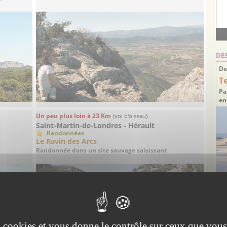
DE
De
T
Pa
en
Un peu plus loin à 23 Km
(vol d'oiseau)
Saint-Martin-de-Londres - Hérault
Randonnées
Le Ravin des Arcs
Randonnée dans un site sauvage saisissant
Id
ar
es cookies et vous donne le contrôle sur ceux que vous