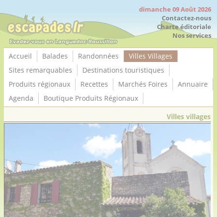
Panneau de gestion des cookies
dimanche 09 Août 2026
Contactez-nous
Charte éditoriale
Nos services
Accueil
Balades
Randonnées
Villes Villages
Sites remarquables
Destinations touristiques
Produits régionaux
Recettes
Marchés Foires
Annuaire
Agenda
Boutique Produits Régionaux
Villes villages