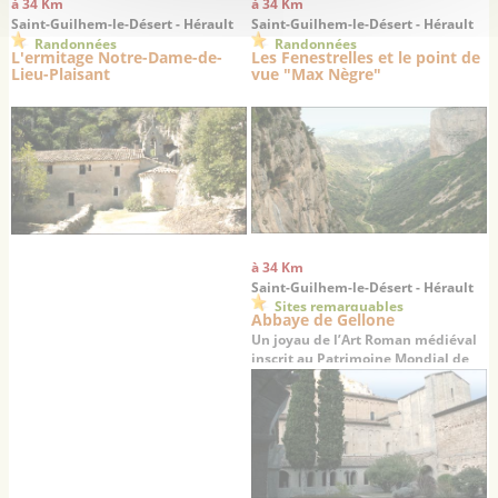
à 34 Km
à 34 Km
Saint-Guilhem-le-Désert - Hérault
Saint-Guilhem-le-Désert - Hérault
Randonnées
Randonnées
L'ermitage Notre-Dame-de-
Les Fenestrelles et le point de
Lieu-Plaisant
vue "Max Nègre"
à 34 Km
Saint-Guilhem-le-Désert - Hérault
Sites remarquables
Abbaye de Gellone
Un joyau de l’Art Roman médiéval
inscrit au Patrimoine Mondial de
l’UNESCO