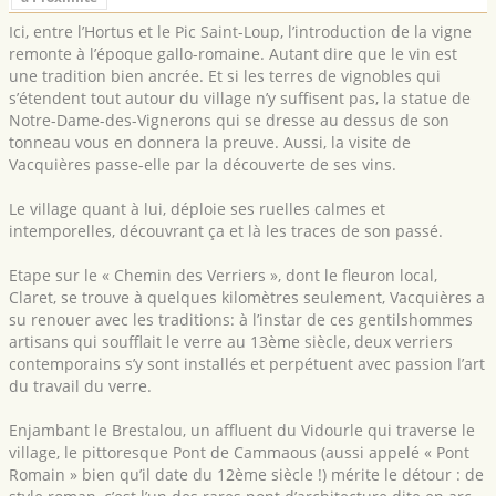
Ici, entre l’Hortus et le Pic Saint-Loup, l’introduction de la vigne
remonte à l’époque gallo-romaine. Autant dire que le vin est
une tradition bien ancrée. Et si les terres de vignobles qui
s’étendent tout autour du village n’y suffisent pas, la statue de
Notre-Dame-des-Vignerons qui se dresse au dessus de son
tonneau vous en donnera la preuve. Aussi, la visite de
Vacquières passe-elle par la découverte de ses vins.
Le village quant à lui, déploie ses ruelles calmes et
intemporelles, découvrant ça et là les traces de son passé.
Etape sur le « Chemin des Verriers », dont le fleuron local,
Claret, se trouve à quelques kilomètres seulement, Vacquières a
su renouer avec les traditions: à l’instar de ces gentilshommes
artisans qui soufflait le verre au 13ème siècle, deux verriers
contemporains s’y sont installés et perpétuent avec passion l’art
du travail du verre.
Enjambant le Brestalou, un affluent du Vidourle qui traverse le
village, le pittoresque Pont de Cammaous (aussi appelé « Pont
Romain » bien qu’il date du 12ème siècle !) mérite le détour : de