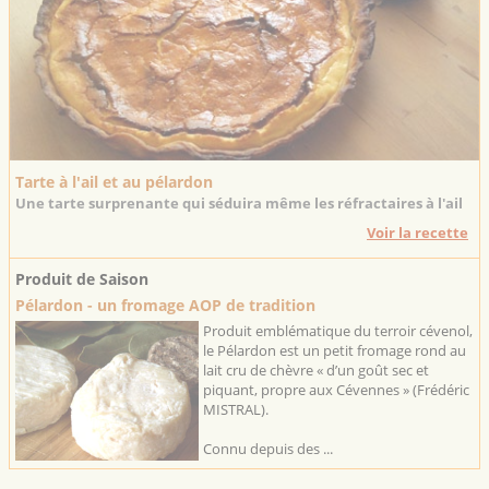
Tarte à l'ail et au pélardon
Une tarte surprenante qui séduira même les réfractaires à l'ail
Voir la recette
Produit de Saison
Pélardon - un fromage AOP de tradition
Produit emblématique du terroir cévenol,
le Pélardon est un petit fromage rond au
lait cru de chèvre « d’un goût sec et
piquant, propre aux Cévennes » (Frédéric
MISTRAL).
Connu depuis des ...