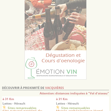
DÉCOUVRIR À PROXIMITÉ DE
VACQUIÈRES
Attention: distances indiquées à "Vol d'oiseau"
à 31 Km
à 31 Km
Lattes - Hérault
Lattes - Hérault
Sites remarquables
Sites remarquables
Site naturel protégé du
Musée archéologique Henri