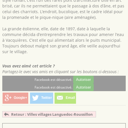
style roman, c’est l’un des rares pont d’architecture dite en arc
brisé, car ils ne permettaient que le passage à dos d’âne, et pas
celui des charriots. L’endroit, bucolique, est le cadre idéal pour
la promenade et le pique-nique (aire aménagée).
La grande éolienne, elle, date de 1897, date à laquelle la
commune décida d’entreprendre les travaux pour amener l’eau
à Vacquières. C’est elle qui alimentait alors le puits municipal.
Toujours debout malgré son grand âge, elle veille aujourd’hui
sur le village.
Vous avez aimé cet article ?
Partagez-le avec vos amis en cliquant sur les boutons ci-dessous :
Facebook est désactivé.
Autoriser
Facebook est désactivé.
Autoriser
Google+
Twitter
Email
Retour : Villes villages Languedoc-Roussillon