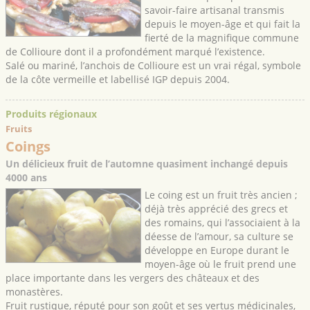
savoir-faire artisanal transmis
depuis le moyen-âge et qui fait la
fierté de la magnifique commune
de Collioure dont il a profondément marqué l’existence.
Salé ou mariné, l’anchois de Collioure est un vrai régal, symbole
de la côte vermeille et labellisé IGP depuis 2004.
Produits régionaux
Fruits
Coings
Un délicieux fruit de l’automne quasiment inchangé depuis
4000 ans
Le coing est un fruit très ancien ;
déjà très apprécié des grecs et
des romains, qui l’associaient à la
déesse de l’amour, sa culture se
développe en Europe durant le
moyen-âge où le fruit prend une
place importante dans les vergers des châteaux et des
monastères.
Fruit rustique, réputé pour son goût et ses vertus médicinales,