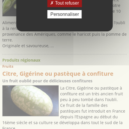
Tout refuser
elle accompagne en effet notre
alimentation depuis près de 10
Personnaliser
000 ans.
Aliment de base jusqu’au moyen-âge, la fève tombe dans l’oubli
à la renaissance avec l’arrivée de nouveaux légumes en
provenance des Amériques, comme le haricot puis la pomme de
terre.
Originale et savoureuse, ...
Produits régionaux
Fruits
Citre, Gigérine ou pastèque à confiture
Un fruit oublié pour de délicieuses confitures
La Citre, Gigérine ou pastèque à
confiture est un très ancien fruit
peu à peu tombé dans l’oubli.
Ce fruit de la famille des
pastèques fut introduit en France
depuis l’Espagne au début du
16ème siècle et sa culture se développa dans tout le sud de la
France.