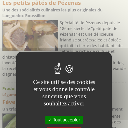
Les petits pâtés de Pézenas
Une des spécialités culinaires les plus originales du
Languedoc-Roussillon
Spécialité de Pézenas depuis le
18ème siècle, le "petit pâté de
Pézenas" est une délicieuse
friandise sucrée/salée et épicée
qui fait la fierté des habitants de
cette ville riche de culture et
d’histoire.
Inventé par le cuisinier indien d’un lord anglais venu des indes,
la recette de ce petit pâté en forme de "bobine" farci à la viande
d’agneau, ...
Ce site utilise des cookies
et vous donne le contrôle
Produits régionaux
Légumes
sur ceux que vous
Fèves fraîches
souhaitez activer
Un très ancien et délicieux légume à redécouvrir absolument
Délicieuse en goût et excellente
Tout accepter
pour la santé, la fève est un des
plus anciens légumes cultivés,