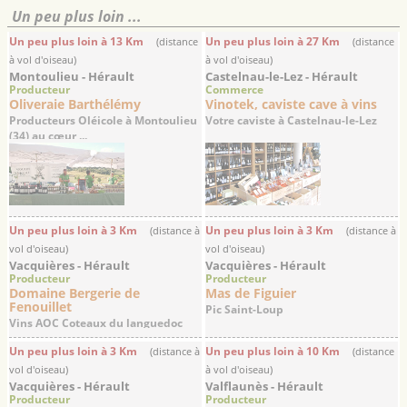
Un peu plus loin ...
Un peu plus loin à 13 Km
Un peu plus loin à 27 Km
(distance
(distance
à vol d'oiseau)
à vol d'oiseau)
Montoulieu - Hérault
Castelnau-le-Lez - Hérault
Producteur
Commerce
Oliveraie Barthélémy
Vinotek, caviste cave à vins
Producteurs Oléicole à Montoulieu
Votre caviste à Castelnau-le-Lez
(34) au cœur ...
Un peu plus loin à 3 Km
Un peu plus loin à 3 Km
(distance à
(distance à
vol d'oiseau)
vol d'oiseau)
Vacquières - Hérault
Vacquières - Hérault
Producteur
Producteur
Domaine Bergerie de
Mas de Figuier
Fenouillet
Pic Saint-Loup
Vins AOC Coteaux du languedoc
Un peu plus loin à 3 Km
Un peu plus loin à 10 Km
(distance à
(distance
vol d'oiseau)
à vol d'oiseau)
Vacquières - Hérault
Valflaunès - Hérault
Producteur
Producteur