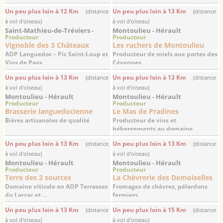
Un peu plus loin à 12 Km
Un peu plus loin à 13 Km
(distance
(distance
à vol d'oiseau)
à vol d'oiseau)
Saint-Mathieu-de-Tréviers -
Montoulieu - Hérault
Producteur
Producteur
Hérault
Vignoble des 3 Châteaux
Les ruchers de Montoulieu
AOP Languedoc – Pic Saint-Loup et
Producteur de miels aux portes des
Vins de Pays
Cévennes
Un peu plus loin à 13 Km
Un peu plus loin à 13 Km
(distance
(distance
à vol d'oiseau)
à vol d'oiseau)
Montoulieu - Hérault
Montoulieu - Hérault
Producteur
Producteur
Brasserie languedocienne
Le Mas de Pradines
Bières artisanales de qualité
Producteur de vins et
hébergements au domaine
Un peu plus loin à 13 Km
Un peu plus loin à 13 Km
(distance
(distance
à vol d'oiseau)
à vol d'oiseau)
Montoulieu - Hérault
Montoulieu - Hérault
Producteur
Producteur
Terre des 2 sources
La Chèvrerie des Demoiselles
Domaine viticole en AOP Terrasses
Fromages de chèvres, pélardons
du Larzac et ...
fermiers
Un peu plus loin à 13 Km
Un peu plus loin à 15 Km
(distance
(distance
à vol d'oiseau)
à vol d'oiseau)