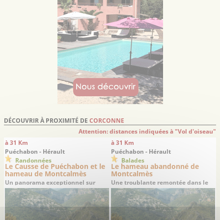
DÉCOUVRIR À PROXIMITÉ DE
CORCONNE
Attention: distances indiquées à "Vol d'oiseau"
à 31 Km
à 31 Km
Puéchabon - Hérault
Puéchabon - Hérault
Randonnées
Balades
Le Causse de Puéchabon et le
Le hameau abandonné de
hameau de Montcalmès
Montcalmès
Un panorama exceptionnel sur
Une troublante remontée dans le
Saint-Guilhem-le-Désert
temps