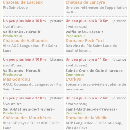
Chateau de Lascaux
Château de Lancyre
Pic Saint-Loup
Une des références de l’appellation
du Pic ...
Un peu plus loin à 10 Km
Un peu plus loin à 10 Km
(distance
(distance
à vol d'oiseau)
à vol d'oiseau)
Valflaunès - Hérault
Valflaunès - Hérault
Producteur
Producteur
Château de Valflaunès
Domaine Pech-Tort
Vins AOC Languedoc – Pic Saint-
Des vins du Pic-Saint-Loup de
Loup
qualité issus ...
Un peu plus loin à 10 Km
Un peu plus loin à 11 Km
(distance
(distance
à vol d'oiseau)
à vol d'oiseau)
Valflaunès - Hérault
Sainte-Croix de Quintillargues -
Producteur
Commerce
Hérault
Mas Gourdou
L'Orkys
A.O.C. Coteaux du Languedoc - Pic
Epicerie bio conviviale et pleine de
Saint Loup
ressources
Un peu plus loin à 12 Km
Un peu plus loin à 12 Km
(distance
(distance
à vol d'oiseau)
à vol d'oiseau)
Saint-Mathieu-de-Tréviers -
Saint-Mathieu-de-Tréviers -
Producteur
Producteur
Hérault
Hérault
Château des Mouchères
Domaine de la Vieille
Vins IGP pays d'OC et AOC Pic St
AOP Languedoc – Pic Saint-Loup,
Loup
Vins de Pays