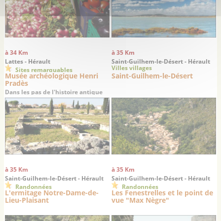
à 34 Km
à 35 Km
Lattes - Hérault
Saint-Guilhem-le-Désert - Hérault
Villes villages
Sites remarquables
Musée archéologique Henri
Saint-Guilhem-le-Désert
Pradès
Dans les pas de l'histoire antique
du Languedoc…
à 35 Km
à 35 Km
Saint-Guilhem-le-Désert - Hérault
Saint-Guilhem-le-Désert - Hérault
Randonnées
Randonnées
L'ermitage Notre-Dame-de-
Les Fenestrelles et le point de
Lieu-Plaisant
vue "Max Nègre"