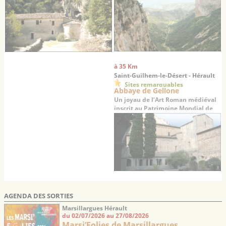
à 35 Km
Saint-Guilhem-le-Désert - Hérault
Sites remarquables
Abbaye de Gellone
Un joyau de l’Art Roman médiéval
inscrit au Patrimoine Mondial de
l’UNESCO
AGENDA DES SORTIES
Marsillargues Hérault
du 02/07/2026 au 27/08/2026
Marsi’Folies de Marsillargues