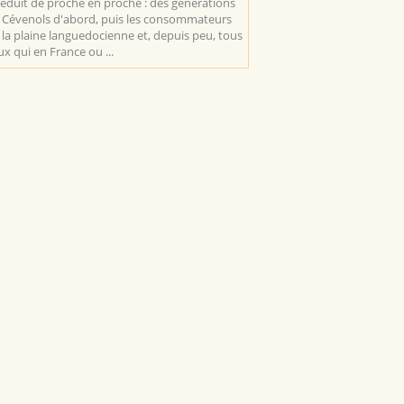
séduit de proche en proche : des générations
 Cévenols d'abord, puis les consommateurs
 la plaine languedocienne et, depuis peu, tous
ux qui en France ou ...