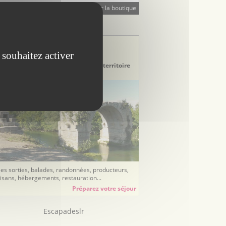
Visiter la boutique
STINATION TOURISTIQUE
stination Hérault
ays de Lunel
 souhaitez activer
couvrez le Pays de Lunel, un riche territoire
tre Camargue et Cévennes
ées sorties, balades, randonnées, producteurs,
tisans, hébergements, restauration...
Préparez votre séjour
Escapadeslr