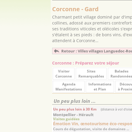
Corconne - Gard
Charmant petit village dominé par d'imp
collines, adossé aux premiers contrefor
ses traditions viticoles et oléicoles s'ex
s'étalent à ses pieds : de bons vins, d'
attendent à Corconne…
Retour : Villes villages Languedoc-Ro
Corconne : Préparez votre séjour
Visiter
Sites
Balades
Corconne
Remarquables
Randonnée
Agenda
Informations
Découv
Manifestations
et Plan
à Proxi
Un peu plus loin ...
Un peu plus loin à 30 Km
(distance à vol d'ois
Montpellier - Hérault
Visites guidées
Émotion Vin, œnotourisme éco-respon
Cours de dégustation, visite de domaines ...