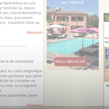
aie Barthélémy est une
e familiale où, depuis
13 ans, Franck Barthélémy
re Alain, passionnés
ure, travaillent l’olive au
Découvrir
Vi
Aig
ites et de moutardes
 cœur du cadre magnifique
nnes gardoises que Sylvie
cide de s’installer en
 y créer sa vinaigrerie
V
e.
e et passionnée, Sylvie
Découvrir