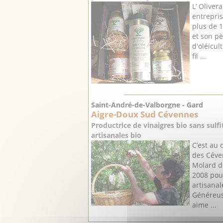
L’ Oliver
entrepris
plus de 
et son pè
d'oléicult
fil ...
Saint-André-de-Valborgne - Gard
Aigre-Doux Sud Cévennes
Productrice de vinaigres bio sans sulf
artisanales bio
C’est au
des Céve
Molard dé
2008 pour
artisanal
Généreus
aime ...