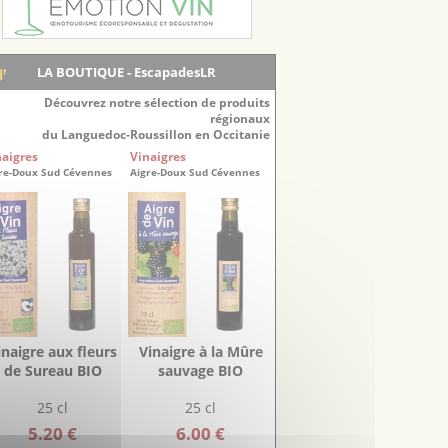
LA BOUTIQUE - EscapadesLR
Découvrez notre sélection de produits
régionaux
du Languedoc-Roussillon en Occitanie
naigres
Vinaigres
re-Doux Sud Cévennes
Aigre-Doux Sud Cévennes
inaigre aux fleurs
Vinaigre à la Mûre
de Sureau BIO
sauvage BIO
25 cl
25 cl
5.20 €
6.00 €