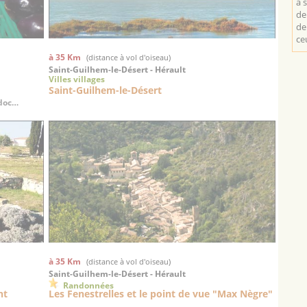
a 
de
de
ce
à 35 Km
(distance à vol d'oiseau)
Saint-Guilhem-le-Désert - Hérault
Villes villages
Saint-Guilhem-le-Désert
edoc…
à 35 Km
(distance à vol d'oiseau)
Saint-Guilhem-le-Désert - Hérault
Randonnées
nt
Les Fenestrelles et le point de vue "Max Nègre"