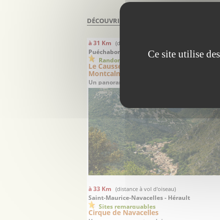
DÉCOUVRIR À PROXIMITÉ DE
CORCONNE
à 31 Km
(distance à vol d'oiseau)
Puéchabon - Hérault
Ce site utilise d
Randonnées
Le Causse de Puéchabon et le hameau
Montcalmès
Un panorama exceptionnel sur Saint-Guilhem
Désert
à 33 Km
(distance à vol d'oiseau)
Saint-Maurice-Navacelles - Hérault
Sites remarquables
Cirque de Navacelles