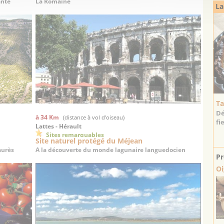
ante
La Romaine
La
Ta
Dé
à 34 Km
(distance à vol d'oiseau)
fi
Lattes - Hérault
Sites remarquables
Site naturel protégé du Méjean
aurès
A la découverte du monde lagunaire languedocien
Pr
Oi