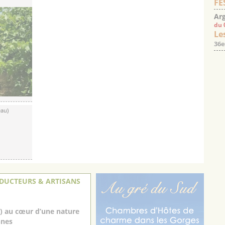
FE
Arg
du 
Les
36e
eau)
DUCTEURS & ARTISANS
4) au cœur d’une nature
nnes