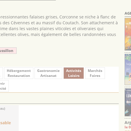
AG
ressionnantes falaises grises, Corconne se niche à flanc de
ts des Cévennes et au massif du Coutach. Son attachement à
prime dans les vastes plaines viticoles et oliveraies qui
excellentes olives, mais également de belles randonnées vous
ussillon
Hébergement
Gastronomie
Activités
Marchés
s
Restauration
Artisanat
Loisirs
Foires
rir
mité
eau)
Arg
sable
le 