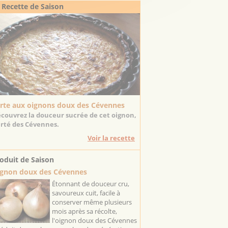
 Recette de Saison
rte aux oignons doux des Cévennes
couvrez la douceur sucrée de cet oignon,
erté des Cévennes.
Voir la recette
oduit de Saison
gnon doux des Cévennes
Étonnant de douceur cru,
savoureux cuit, facile à
conserver même plusieurs
mois après sa récolte,
l'oignon doux des Cévennes