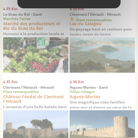
à 35 Km
à 35 Km
Le Grau du Roi - Gard
Clermont l'Hérault - Hérault
Marchés Foires
Sites remarquables
Marché des producteurs et
Lac du Salagou
Bio du Grau du Roi
Un paysage haut en couleurs pour
Honneur à la production locale et
toutes sortes de loisirs
aux produits biologiques
à 35 Km
à 36 Km
Clermont l'Hérault - Hérault
Aigues-Mortes - Gard
Sites remarquables
Villes villages
Château Féodal de Clermont
Aigues-Mortes
l'Hérault
Une magnifique citée fortifiée
L'occasion d'une belle balade dans
entre mer et étangs au cœur de la
la vallée de l'Hérault
Camargue