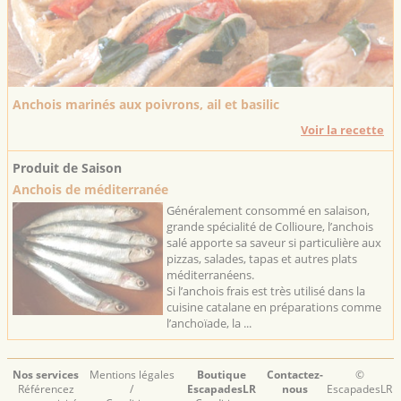
Anchois marinés aux poivrons, ail et basilic
Voir la recette
Produit de Saison
Anchois de méditerranée
Généralement consommé en salaison,
grande spécialité de Collioure, l’anchois
salé apporte sa saveur si particulière aux
pizzas, salades, tapas et autres plats
méditerranéens.
Si l’anchois frais est très utilisé dans la
cuisine catalane en préparations comme
l’anchoïade, la ...
Nos services
Mentions légales
Boutique
Contactez-
©
Référencez
/
EscapadesLR
nous
EscapadesLR