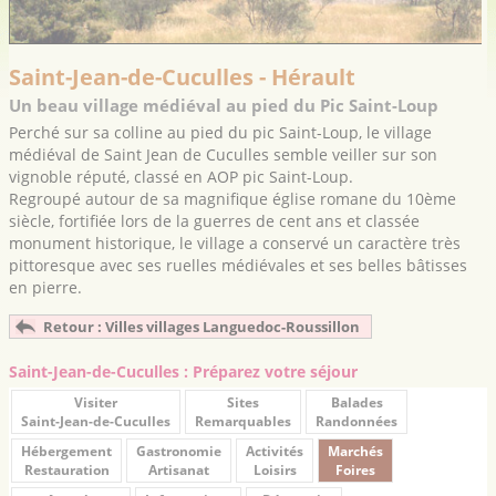
Saint-Jean-de-Cuculles - Hérault
Un beau village médiéval au pied du Pic Saint-Loup
Perché sur sa colline au pied du pic Saint-Loup, le village
médiéval de Saint Jean de Cuculles semble veiller sur son
vignoble réputé, classé en AOP pic Saint-Loup.
Regroupé autour de sa magnifique église romane du 10ème
siècle, fortifiée lors de la guerres de cent ans et classée
monument historique, le village a conservé un caractère très
pittoresque avec ses ruelles médiévales et ses belles bâtisses
en pierre.
Retour : Villes villages Languedoc-Roussillon
Saint-Jean-de-Cuculles : Préparez votre séjour
Visiter
Sites
Balades
Saint-Jean-de-Cuculles
Remarquables
Randonnées
Hébergement
Gastronomie
Activités
Marchés
Restauration
Artisanat
Loisirs
Foires