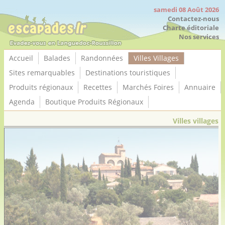
Panneau de gestion des cookies
samedi 08 Août 2026
Contactez-nous
Charte éditoriale
Nos services
Accueil
Balades
Randonnées
Villes Villages
Sites remarquables
Destinations touristiques
Produits régionaux
Recettes
Marchés Foires
Annuaire
Agenda
Boutique Produits Régionaux
Villes villages