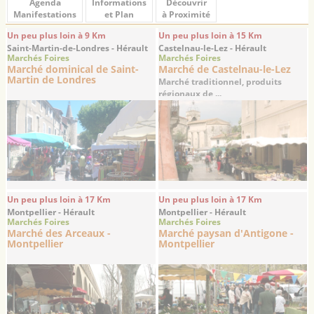
Agenda
Informations
Découvrir
Manifestations
et Plan
à Proximité
Un peu plus loin à 9 Km
Un peu plus loin à 15 Km
Saint-Martin-de-Londres - Hérault
Castelnau-le-Lez - Hérault
Marchés Foires
Marchés Foires
Marché dominical de Saint-
Marché de Castelnau-le-Lez
Martin de Londres
Marché traditionnel, produits
régionaux de ...
Un peu plus loin à 17 Km
Un peu plus loin à 17 Km
Montpellier - Hérault
Montpellier - Hérault
Marchés Foires
Marchés Foires
Marché des Arceaux -
Marché paysan d'Antigone -
Montpellier
Montpellier