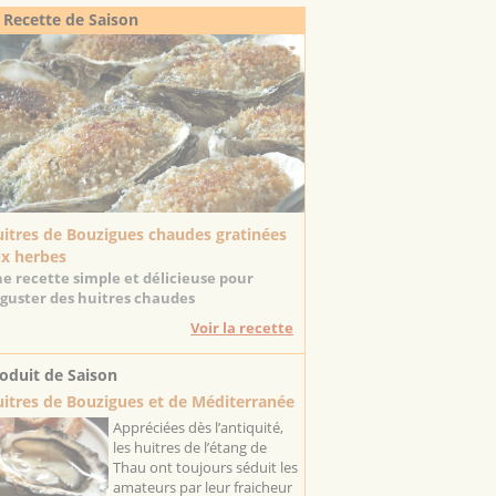
 Recette de Saison
itres de Bouzigues chaudes gratinées
x herbes
e recette simple et délicieuse pour
guster des huitres chaudes
Voir la recette
oduit de Saison
itres de Bouzigues et de Méditerranée
Appréciées dès l’antiquité,
les huitres de l’étang de
Thau ont toujours séduit les
amateurs par leur fraicheur