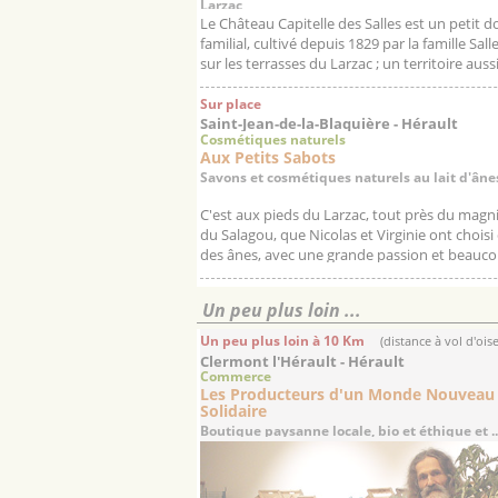
Larzac
Le Château Capitelle des Salles est un petit 
familial, cultivé depuis 1829 par la famille Salle
sur les terrasses du Larzac ; un territoire aussi
Sur place
Saint-Jean-de-la-Blaquière - Hérault
Cosmétiques naturels
Aux Petits Sabots
Savons et cosmétiques naturels au lait d'âne
C'est aux pieds du Larzac, tout près du magn
du Salagou, que Nicolas et Virginie ont choisi
des ânes, avec une grande passion et beauc
tend...
Un peu plus loin ...
Un peu plus loin à 10 Km
(distance à vol d'ois
Clermont l'Hérault - Hérault
Commerce
Les Producteurs d'un Monde Nouveau
Solidaire
Boutique paysanne locale, bio et éthique et ..