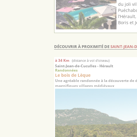
du joli v
Puéchabo
l’Hérault
Boris et J
DÉCOUVRIR À PROXIMITÉ DE
SAINT-JEAN-
à 34 Km
(distance à vol d'oiseau)
Saint-Jean-de-Cuculles - Hérault
Randonnées
Le bois de Lèque
Une agréable randonnée à la découverte de 
magnifiques villages médiévaux