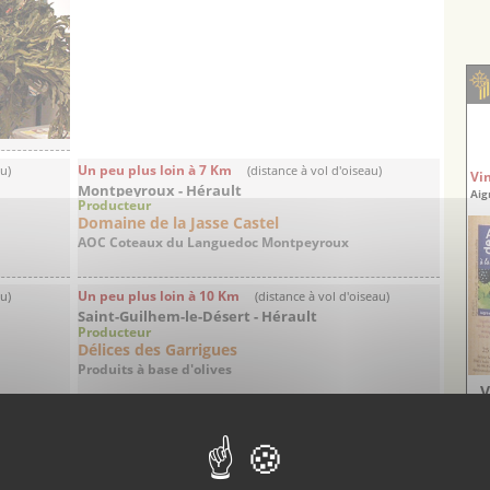
Un peu plus loin à 7 Km
au)
(distance à vol d'oiseau)
Vi
Montpeyroux - Hérault
Aig
Producteur
Domaine de la Jasse Castel
AOC Coteaux du Languedoc Montpeyroux
Un peu plus loin à 10 Km
au)
(distance à vol d'oiseau)
Saint-Guilhem-le-Désert - Hérault
Producteur
Délices des Garrigues
Produits à base d'olives
V
Un peu plus loin à 16 Km
eau)
(distance à vol d'oiseau)
Puéchabon - Hérault
Producteur
Domaine Coston