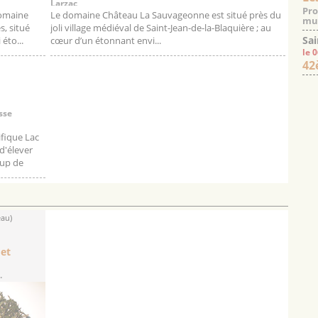
Larzac
Pro
domaine
Le domaine Château La Sauvageonne est situé près du
mus
s, situé
joli village médiéval de Saint-Jean-de-la-Blaquière ; au
Sai
 éto...
cœur d’un étonnant envi...
le 
42
sse
ifique Lac
 d'élever
oup de
eau)
 et
.