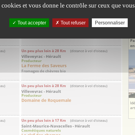
Terrasses du Larzac, coteaux du Languedoc
es cookies et vous donne le contrôle sur ceux que vous
Un peu plus loin à 22 Km
eau)
(distance à vol d'oiseau)
DE
Aumelas - Hérault
Tout accepter
Tout refuser
Personnaliser
Producteur
De
Clos De L'Amandaie
T
ier
Un domaine au cœur de la garrigue des Grés de ...
Pa
en
Un peu plus loin à 28 Km
eau)
(distance à vol d'oiseau)
Villeveyrac - Hérault
Producteur
La Ferme des Saveurs
Fromages de chèvres bio
Un peu plus loin à 28 Km
eau)
(distance à vol d'oiseau)
Villeveyrac - Hérault
Producteur
Domaine de Roquemale
Id
ar
Un peu plus loin à 17 Km
eau)
(distance à vol d'oiseau)
Saint-Maurice-Navacelles - Hérault
Cosmétiques naturels