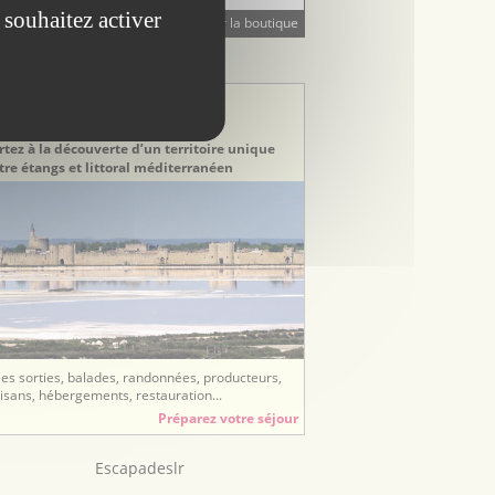
 souhaitez activer
Visiter la boutique
STINATION TOURISTIQUE
stination Gard
erre de Camargue
rtez à la découverte d’un territoire unique
tre étangs et littoral méditerranéen
ées sorties, balades, randonnées, producteurs,
tisans, hébergements, restauration...
Préparez votre séjour
Escapadeslr