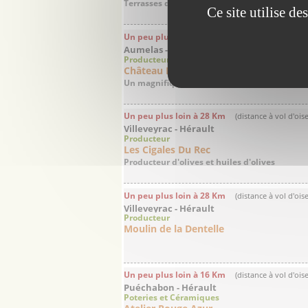
Terrasses du Larzac
Ce site utilise d
Un peu plus loin à 22 Km
(distance à vol d'ois
Aumelas - Hérault
Producteur
Château Bas d'Aumelas
Un magnifique domaine en Grés de Montpell
Un peu plus loin à 28 Km
(distance à vol d'ois
Villeveyrac - Hérault
Producteur
Les Cigales Du Rec
Producteur d'olives et huiles d'olives
Un peu plus loin à 28 Km
(distance à vol d'ois
Villeveyrac - Hérault
Producteur
Moulin de la Dentelle
Un peu plus loin à 16 Km
(distance à vol d'ois
Puéchabon - Hérault
Poteries et Céramiques