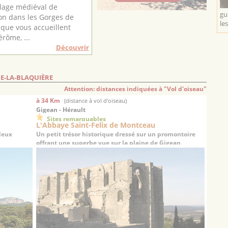
illage médiéval de
gu
n dans les Gorges de
les
, que vous accueillent
érôme, ...
Découvrir
DE-LA-BLAQUIÈRE
Attention: distances indiquées à "Vol d'oiseau"
à 34 Km
(distance à vol d'oiseau)
Gigean - Hérault
Sites remarquables
L'Abbaye Saint-Felix de Montceau
deux
Un petit trésor historique dressé sur un promontoire
offrant une superbe vue sur la plaine de Gigean