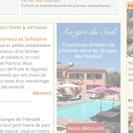
La clef des champs
La
Culture et transformation de plantes aromatiques ...
DUCTEURS & ARTISANS
uveau et Solidaire
ue et petite restauration
ucteurs d'un Monde
t Solidaire, ce sont
Hu
et Patricia, deux
au
urs de fruits et légumes
Un
onnés qui ont choisi de
dé
la route d'un maraîchage
, déconnecté ...
Découvrir
Pr
Hu
Gorges de l'Hérault
s leur petit havre de paix
e nature, situé en lisière