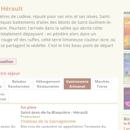
- Hérault
AG
mètres de Lodève, réputé pour ses vins et ses olives, Saint-
uelques battements d'ailes des Monts de Saint-Guilhem-le-
ire. Pourtant, l'arrivée dans la vallée qui abrite cette
totalement dépaysant : on pénètre alors dans un
ouge vif des ruffes, cette terre limoneuse couleur ocre, où
s se partagent la vedette. C'est le très beau point de départ
ussillon
otre séjour
Balades
Hébergement
Gastronomie
Marchés
s
Randonnées
Restauration
Artisanat
Foires
rir
mité
Sur place
Saint-Jean-de-la-Blaquière - Hérault
Producteur
Biz
Chateau de la Sauvageonne
le 
rasses du
Des vins de caractère en appellation Terrasses du
Le