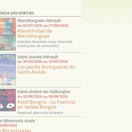
ENDA DES SORTIES
Marsillargues Hérault
du 02/07/2026 au 27/08/2026
Marsi’Folies de
Marsillargues
Soirées festives avec marché
nocturne et concerts
Saint-Aunès Hérault
du 30/04/2026 au 24/09/2026
Les jeudis Guinguette de
Saint-Aunès
Saint-André-de-Valborgne
du 03/08/2026 au 06/08/2026
Gard
Festi'Borgne - Le Festival
en Vallée Borgne
Festival des arts vivants
e-Minervois Aude
06/08/2026
s Biz'estivales