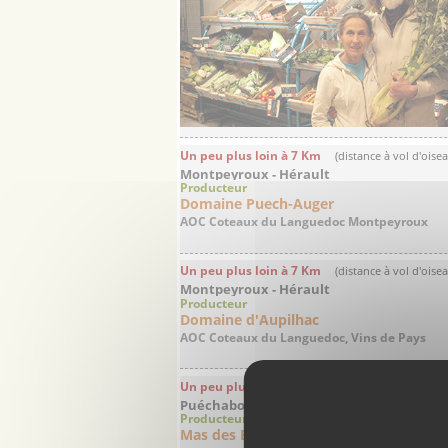
Un peu plus loin à 7 Km
(distance à vol d'oise
Montpeyroux - Hérault
Producteur
Domaine Puech-Auger
AOC Coteaux du Languedoc Montpeyroux
Un peu plus loin à 7 Km
(distance à vol d'oise
Montpeyroux - Hérault
Producteur
Domaine d'Aupilhac
AOC Coteaux du Languedoc, Vins de Pays
Un peu plus loin à 16 Km
(distance à vol d'ois
Puéchabon - Hérault
Producteur
Mas des Brousses