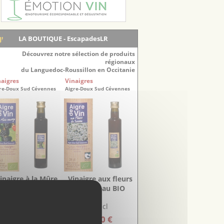
LA BOUTIQUE - EscapadesLR
Découvrez notre sélection de produits
régionaux
du Languedoc-Roussillon en Occitanie
naigres
Vinaigres
re-Doux Sud Cévennes
Aigre-Doux Sud Cévennes
inaigre à la Mûre
Vinaigre aux fleurs
sauvage BIO
de Sureau BIO
25 cl
25 cl
6.00 €
5.20 €