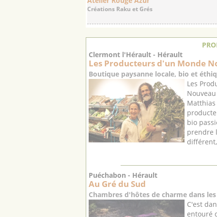
Atelier Rouge Azur
Créations Raku et Grés
PRO
Clermont l'Hérault - Hérault
Les Producteurs d'un Monde No
Boutique paysanne locale, bio et éthiq
Les Prod
Nouveau e
Matthias 
producte
bio passi
prendre 
différent
Puéchabon - Hérault
Au Gré du Sud
Chambres d'hôtes de charme dans les 
C'est dan
entouré d