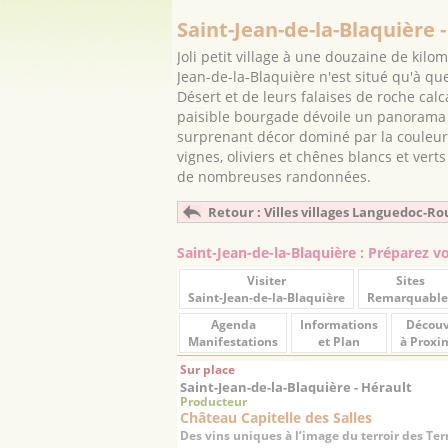
Saint-Jean-de-la-Blaquière 
Joli petit village à une douzaine de kilo
Jean-de-la-Blaquière n'est situé qu'à q
Désert et de leurs falaises de roche calca
paisible bourgade dévoile un panorama 
surprenant décor dominé par la couleur r
vignes, oliviers et chênes blancs et vert
de nombreuses randonnées.
Retour : Villes villages Languedoc-Ro
Saint-Jean-de-la-Blaquière : Préparez v
Visiter
Sites
Saint-Jean-de-la-Blaquière
Remarquable
Agenda
Informations
Découv
Manifestations
et Plan
à Proxi
Sur place
Saint-Jean-de-la-Blaquière - Hérault
Producteur
Château Capitelle des Salles
Des vins uniques à l’image du terroir des Ter