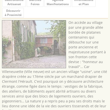
Artisanat
Foires
Manifestations
et Plan
Découvrir
à Proximité
On accède au village
par une grande allée
bordée de platanes
centenaires qui
débouche sur une
porte ancienne et
majestueuse portant à
son fronton cette
devise : "honneur au
travail"… Car
Villeneuvette (Ville neuve) est un ancien village "usine", une cité
drapière créée au 17ème siècle par un marchand drapier de
Clermont l'Hérault. C'est pourquoi on y découvre architecture
étrange, comme figée dans le temps : vestiges de la fabrique,
des ateliers, de bâtiments ayant abrité artisans ou divers
services ainsi que des blocs de logements ouvriers, des
pigeonniers… La nature y a repris peu a peu ses droits mais le
lieu donne une idée de la vie des ouvriers tisserands et de leur