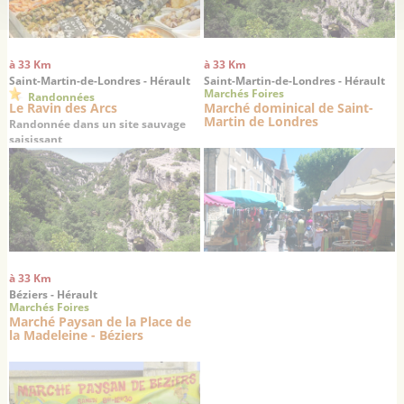
à 33 Km
à 33 Km
Saint-Martin-de-Londres - Hérault
Saint-Martin-de-Londres - Hérault
Marchés Foires
Randonnées
Le Ravin des Arcs
Marché dominical de Saint-
Martin de Londres
Randonnée dans un site sauvage
saisissant
à 33 Km
Béziers - Hérault
Marchés Foires
Marché Paysan de la Place de
la Madeleine - Béziers