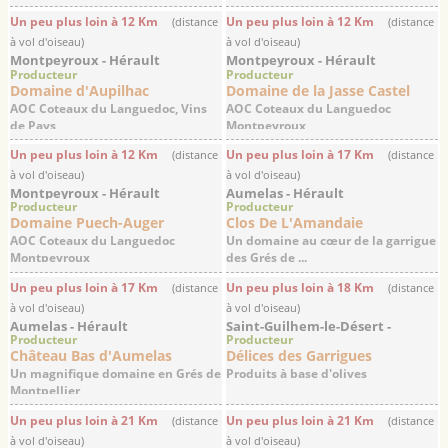
Un peu plus loin à 12 Km
Un peu plus loin à 12 Km
(distance
(distance
à vol d'oiseau)
à vol d'oiseau)
Montpeyroux - Hérault
Montpeyroux - Hérault
Producteur
Producteur
Domaine d'Aupilhac
Domaine de la Jasse Castel
AOC Coteaux du Languedoc, Vins
AOC Coteaux du Languedoc
de Pays
Montpeyroux
Un peu plus loin à 12 Km
Un peu plus loin à 17 Km
(distance
(distance
à vol d'oiseau)
à vol d'oiseau)
Montpeyroux - Hérault
Aumelas - Hérault
Producteur
Producteur
Domaine Puech-Auger
Clos De L'Amandaie
AOC Coteaux du Languedoc
Un domaine au cœur de la garrigue
Montpeyroux
des Grés de ...
Un peu plus loin à 17 Km
Un peu plus loin à 18 Km
(distance
(distance
à vol d'oiseau)
à vol d'oiseau)
Aumelas - Hérault
Saint-Guilhem-le-Désert -
Producteur
Producteur
Hérault
Château Bas d'Aumelas
Délices des Garrigues
Un magnifique domaine en Grés de
Produits à base d'olives
Montpellier
Un peu plus loin à 21 Km
Un peu plus loin à 21 Km
(distance
(distance
à vol d'oiseau)
à vol d'oiseau)