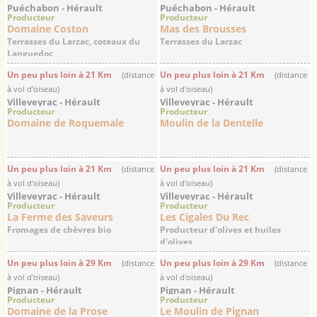
Puéchabon - Hérault
Puéchabon - Hérault
Producteur
Producteur
Domaine Coston
Mas des Brousses
Terrasses du Larzac, coteaux du
Terrasses du Larzac
Languedoc
Un peu plus loin à 21 Km
Un peu plus loin à 21 Km
(distance
(distance
à vol d'oiseau)
à vol d'oiseau)
Villeveyrac - Hérault
Villeveyrac - Hérault
Producteur
Producteur
Domaine de Roquemale
Moulin de la Dentelle
Un peu plus loin à 21 Km
Un peu plus loin à 21 Km
(distance
(distance
à vol d'oiseau)
à vol d'oiseau)
Villeveyrac - Hérault
Villeveyrac - Hérault
Producteur
Producteur
La Ferme des Saveurs
Les Cigales Du Rec
Fromages de chèvres bio
Producteur d'olives et huiles
d'olives
Un peu plus loin à 29 Km
Un peu plus loin à 29 Km
(distance
(distance
à vol d'oiseau)
à vol d'oiseau)
Pignan - Hérault
Pignan - Hérault
Producteur
Producteur
Domaine de la Prose
Le Moulin de Pignan