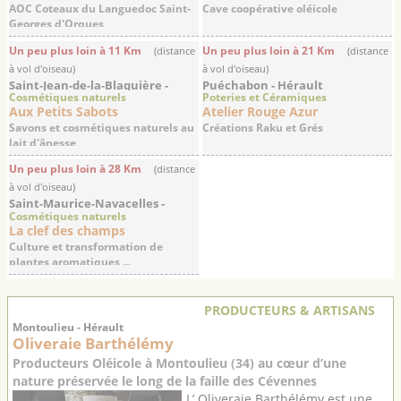
AOC Coteaux du Languedoc Saint-
Cave coopérative oléicole
Georges d'Orques
Un peu plus loin à 11 Km
Un peu plus loin à 21 Km
(distance
(distance
à vol d'oiseau)
à vol d'oiseau)
Saint-Jean-de-la-Blaquière -
Puéchabon - Hérault
Cosmétiques naturels
Poteries et Céramiques
Hérault
Aux Petits Sabots
Atelier Rouge Azur
Savons et cosmétiques naturels au
Créations Raku et Grés
lait d'ânesse
Un peu plus loin à 28 Km
(distance
à vol d'oiseau)
Saint-Maurice-Navacelles -
Cosmétiques naturels
Hérault
La clef des champs
Culture et transformation de
plantes aromatiques ...
PRODUCTEURS & ARTISANS
Montoulieu - Hérault
Oliveraie Barthélémy
Producteurs Oléicole à Montoulieu (34) au cœur d’une
nature préservée le long de la faille des Cévennes
L’ Oliveraie Barthélémy est une