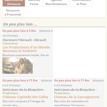
Artisanat
Foires
Manifestations
et Plan
Découvrir
à Proximité
Un peu plus loin ...
Un peu plus loin à 3 Km
(distance à
vol d'oiseau)
Clermont l'Hérault - Hérault
Commerce
Les Producteurs d'un Monde
Nouveau et Solidaire
Boutique paysanne locale, bio et
éthique et ...
Un peu plus loin à 11 Km
Un peu plus loin à 11 Km
(distance
(distance
à vol d'oiseau)
à vol d'oiseau)
Saint-Jean-de-la-Blaquière -
Saint-Jean-de-la-Blaquière -
Producteur
Producteur
Hérault
Hérault
Château Capitelle des Salles
Chateau de la Sauvageonne
Des vins uniques à l’image du
Des vins de caractère en
terroir des ...
appellation Terrasses ...