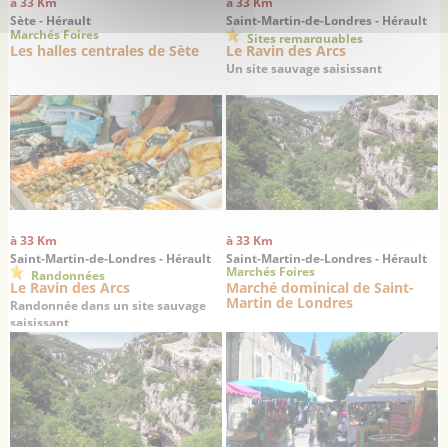
à 33 Km
à 33 Km
Sète - Hérault
Saint-Martin-de-Londres - Hérault
Marchés Foires
Sites remarquables
Les halles centrales de Sète
Le Ravin des Arcs
Un site sauvage saisissant
à 33 Km
à 33 Km
Saint-Martin-de-Londres - Hérault
Saint-Martin-de-Londres - Hérault
Marchés Foires
Randonnées
Le Ravin des Arcs
Marché dominical de Saint-
Martin de Londres
Randonnée dans un site sauvage
saisissant