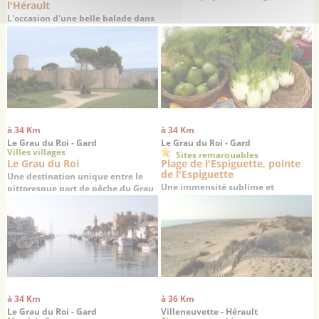
l'Hérault
L'occasion d'une belle balade dans
la vallée de l'Hérault
à 34 Km
à 34 Km
Le Grau du Roi - Gard
Le Grau du Roi - Gard
Villes villages
Sites remarquables
Le Grau du Roi
Plage de l'Espiguette, pointe
de l'Espiguette
Une destination unique entre le
Une immensité sublime et
pittoresque port de pêche du Grau
désertique au sud de Port-
du Roi à la dynamique station
Camargue et du Grau du Roi
balnéaire de Port Camargue
à 34 Km
à 36 Km
Le Grau du Roi - Gard
Villeneuvette - Hérault