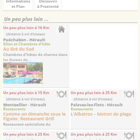
Informations
Découvrir
et Plan
à Proximité
Un peu plus loin ...
Un peu plus loin à 16 Km
(distance à vol d'oiseau)
Puéchabon - Hérault
Gîtes et Chambres d'hôte
Au Gré du Sud
Chambres d'hôtes de charme dans
les Gorges de ...
Un peu plus loin à 15 Km
Un peu plus loin à 25 Km
(distance à vol d'oiseau)
(distance à vol d'oiseau)
Montpellier - Hérault
Palavas-les-Flots - Hérault
Restaurants
Restaurants
Comme un dimanche sous le
L’Albatros – bistrot de plage
Figuier, Restaurant Grill
Restaurant spécialiste du
Barbecue, Bar à vins
Un peu plus loin à 25 Km
Un peu plus loin à 25 Km