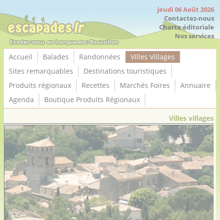
Panneau de gestion des cookies
jeudi 06 Août 2026
Contactez-nous
Charte éditoriale
Nos services
Accueil
Balades
Randonnées
Villes Villages
Sites remarquables
Destinations touristiques
Produits régionaux
Recettes
Marchés Foires
Annuaire
Agenda
Boutique Produits Régionaux
Villes villages