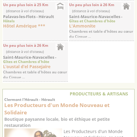
Un peu plus loin à 25 Km
Un peu plus loin à 26 Km
(distance à vol d'oiseau)
(distance à vol d'oiseau)
Palavas-les-Flots - Hérault
Saint-Maurice-Navacelles -
Hôtels
Gîtes et Chambres d'hôte
Hérault
Hôtel Amérique ***
L'Ammonite
Chambres et table d’hôtes au cœur
du Cirque ...
Un peu plus loin à 26 Km
(distance à vol d'oiseau)
Saint-Maurice-Navacelles -
Gîtes et Chambres d'hôte
Hérault
L’oustal d’el Passejaïre
Chambres et table d’hôtes au cœur
du Cirque ...
PRODUCTEURS & ARTISANS
Clermont l'Hérault - Hérault
Les Producteurs d'un Monde Nouveau et
Solidaire
Boutique paysanne locale, bio et éthique et petite
restauration
Les Producteurs d'un Monde