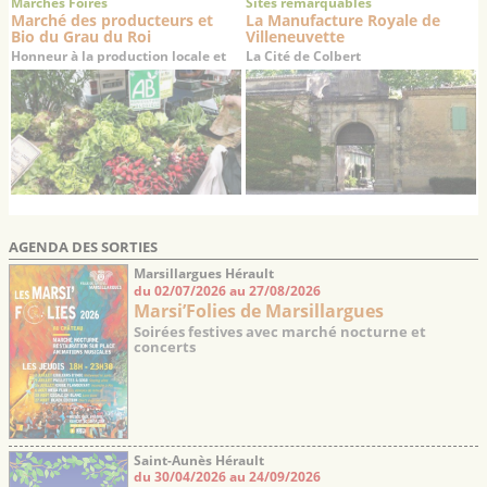
Marchés Foires
Sites remarquables
Marché des producteurs et
La Manufacture Royale de
Bio du Grau du Roi
Villeneuvette
Honneur à la production locale et
La Cité de Colbert
aux produits biologiques
AGENDA DES SORTIES
Marsillargues Hérault
du 02/07/2026 au 27/08/2026
Marsi’Folies de Marsillargues
Soirées festives avec marché nocturne et
concerts
Saint-Aunès Hérault
du 30/04/2026 au 24/09/2026