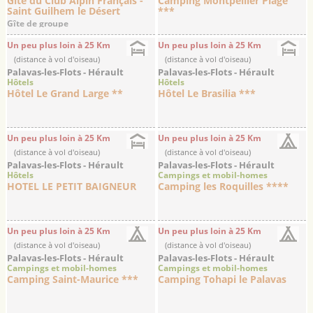
Gîte du Club Alpin Français -
Camping Montpellier Plage
Saint Guilhem le Désert
***
Gîte de groupe
Un peu plus loin à 25 Km
Un peu plus loin à 25 Km
(distance à vol d'oiseau)
(distance à vol d'oiseau)
Palavas-les-Flots - Hérault
Palavas-les-Flots - Hérault
Hôtels
Hôtels
Hôtel Le Grand Large **
Hôtel Le Brasilia ***
Un peu plus loin à 25 Km
Un peu plus loin à 25 Km
(distance à vol d'oiseau)
(distance à vol d'oiseau)
Palavas-les-Flots - Hérault
Palavas-les-Flots - Hérault
Hôtels
Campings et mobil-homes
HOTEL LE PETIT BAIGNEUR
Camping les Roquilles ****
Un peu plus loin à 25 Km
Un peu plus loin à 25 Km
(distance à vol d'oiseau)
(distance à vol d'oiseau)
Palavas-les-Flots - Hérault
Palavas-les-Flots - Hérault
Campings et mobil-homes
Campings et mobil-homes
Camping Saint-Maurice ***
Camping Tohapi le Palavas