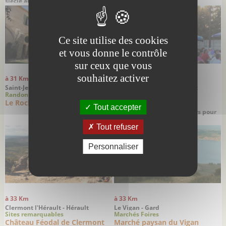
siècle au coeur du vignoble
languedocien
Ce site utilise des cookies
et vous donne le contrôle
sur ceux que vous
souhaitez activer
à 31 Km
à 33 Km
Saint-Jean-de-la-Blaquière -
Clermont l'Hérault - Hérault
Randonnées
Hérault
Sites remarquables
Le Rocher des Vierges
Lac du Salagou
Tout accepter
Un paysage haut en couleurs pour
toutes sortes de loisirs
Tout refuser
Personnaliser
à 33 Km
à 33 Km
Clermont l'Hérault - Hérault
Le Vigan - Gard
Sites remarquables
Marchés Foires
Château Féodal de Clermont
Marché paysan du Vigan