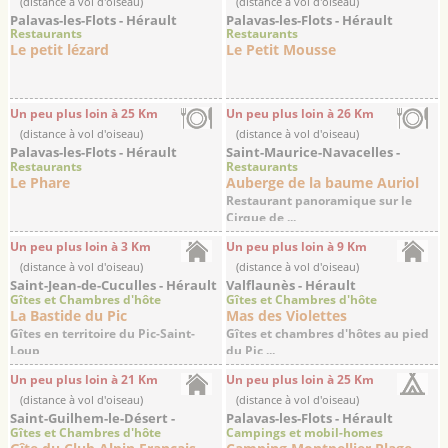
(distance à vol d'oiseau)
(distance à vol d'oiseau)
Palavas-les-Flots - Hérault
Palavas-les-Flots - Hérault
Restaurants
Restaurants
Le petit lézard
Le Petit Mousse
Un peu plus loin à 25 Km
Un peu plus loin à 26 Km
(distance à vol d'oiseau)
(distance à vol d'oiseau)
Palavas-les-Flots - Hérault
Saint-Maurice-Navacelles -
Restaurants
Restaurants
Hérault
Le Phare
Auberge de la baume Auriol
Restaurant panoramique sur le
Cirque de ...
Un peu plus loin à 3 Km
Un peu plus loin à 9 Km
(distance à vol d'oiseau)
(distance à vol d'oiseau)
Saint-Jean-de-Cuculles - Hérault
Valflaunès - Hérault
Gîtes et Chambres d'hôte
Gîtes et Chambres d'hôte
La Bastide du Pic
Mas des Violettes
Gîtes en territoire du Pic-Saint-
Gîtes et chambres d'hôtes au pied
Loup
du Pic ...
Un peu plus loin à 21 Km
Un peu plus loin à 25 Km
(distance à vol d'oiseau)
(distance à vol d'oiseau)
Saint-Guilhem-le-Désert -
Palavas-les-Flots - Hérault
Gîtes et Chambres d'hôte
Campings et mobil-homes
Hérault