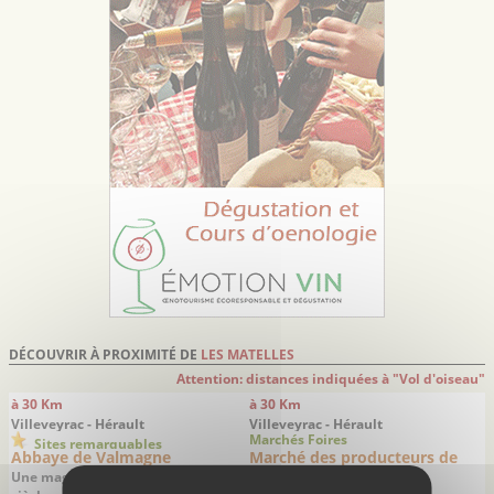
DÉCOUVRIR À PROXIMITÉ DE
LES MATELLES
Attention: distances indiquées à "Vol d'oiseau"
à 30 Km
à 30 Km
Villeveyrac - Hérault
Villeveyrac - Hérault
Marchés Foires
Sites remarquables
Abbaye de Valmagne
Marché des producteurs de
pays de Villeveyrac
Une magnifique abbaye du 12ème