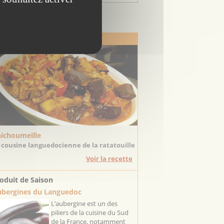
Escapadeslr
 Recette de Saison
ichoumeille
 cousine languedocienne de la ratatouille
Voir la recette
oduit de Saison
bergines du Languedoc
L’aubergine est un des
piliers de la cuisine du Sud
de la France, notamment