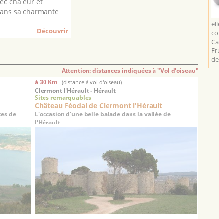
vec chaleur et
dans sa charmante
el
Découvrir
co
Ca
Fr
de 
Attention: distances indiquées à "Vol d'oiseau"
à 30 Km
(distance à vol d'oiseau)
Clermont l'Hérault - Hérault
Sites remarquables
Château Féodal de Clermont l'Hérault
tes de
L'occasion d'une belle balade dans la vallée de
l'Hérault