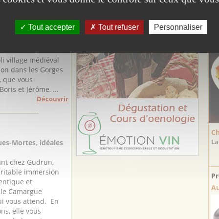
EURS & ARTISANS
Tout accepter
Tout refuser
Personnaliser
Gorges de l'Hérault
La
leur petit havre de
é de nature, situé en
oli village médiéval
on dans les Gorges
t, que vous
Boris et Jérôme, ...
Découvrir
Ch
La
es-Mortes, idéales
ant chez Gudrun,
éritable immersion
Pr
entique et
Au
elle Camargue
i vous attend. En
ns, elle vous