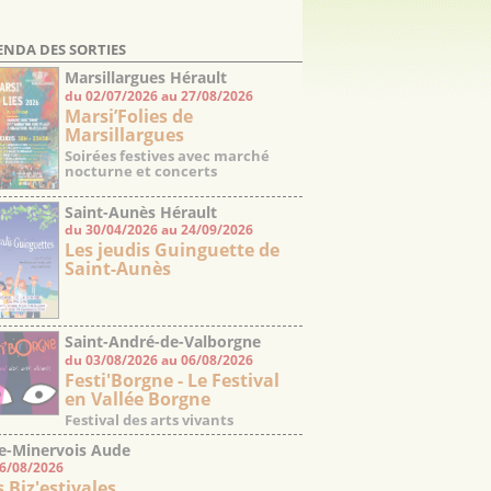
ENDA DES SORTIES
Marsillargues Hérault
du 02/07/2026 au 27/08/2026
Marsi’Folies de
Marsillargues
Soirées festives avec marché
nocturne et concerts
Saint-Aunès Hérault
du 30/04/2026 au 24/09/2026
Les jeudis Guinguette de
Saint-Aunès
Saint-André-de-Valborgne
du 03/08/2026 au 06/08/2026
Gard
Festi'Borgne - Le Festival
en Vallée Borgne
Festival des arts vivants
e-Minervois Aude
06/08/2026
s Biz'estivales