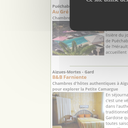
PRODUCT
Puéchabon - Hérault
Au Gré du Sud
Chambres d'hôtes de charme dans les 
C'est dans 
paix entour
lisière du j
de Puéchab
de l’Héraul
accueillent 
Aigues-Mortes - Gard
B&B Farniente
Chambres d'hôtes authentiques à Aigu
pour explorer la Petite Camargue
En séjourn
c'est une v
dans l'auth
traditionn
Gardoise qu
toutes saiso