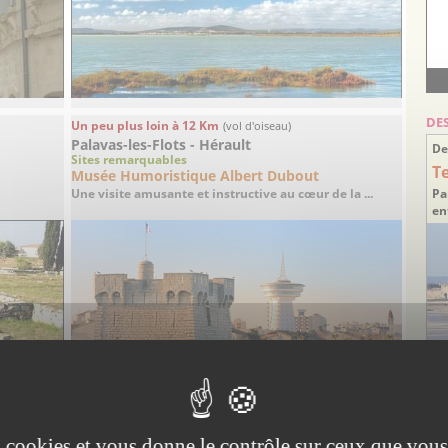
DE
Un peu plus loin à 12 Km
(vol d'oiseau)
Palavas-les-Flots - Hérault
De
Sites remarquables
T
Musée Humoristique Albert Dubout
Une visite amusante et instructive au cœur de la ...
Pa
en
Id
ar
es cookies et vous donne le contrôle sur ceux que vous