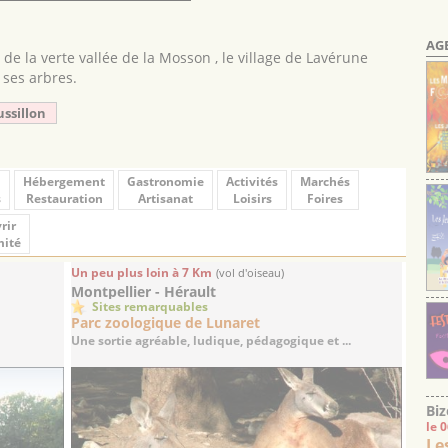
AG
 de la verte vallée de la Mosson , le village de Lavérune
 ses arbres.
ussillon
Hébergement
Gastronomie
Activités
Marchés
s
Restauration
Artisanat
Loisirs
Foires
rir
mité
Un peu plus loin à 7 Km
(vol d'oiseau)
Montpellier - Hérault
Sites remarquables
Parc zoologique de Lunaret
Une sortie agréable, ludique, pédagogique et ...
Biz
le 
Le