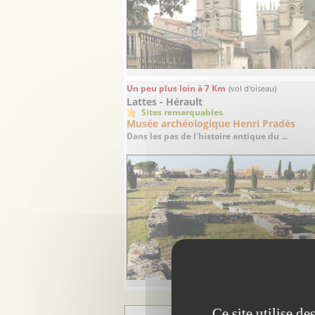
Un peu plus loin à 7 Km
(vol d'oiseau)
Lattes - Hérault
Sites remarquables
Musée archéologique Henri Pradès
Dans les pas de l'histoire antique du ...
Ce site utilise d