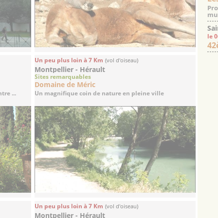
Pro
mus
Sai
le 
42
Un peu plus loin à 7 Km
(vol d'oiseau)
Montpellier - Hérault
Sites remarquables
Domaine de Méric
re ...
Un magnifique coin de nature en pleine ville
Un peu plus loin à 7 Km
(vol d'oiseau)
Montpellier - Hérault