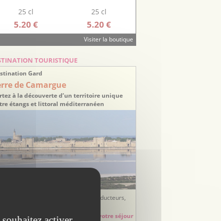
25 cl
25 cl
5.20 €
5.20 €
Visiter la boutique
STINATION TOURISTIQUE
stination Gard
erre de Camargue
rtez à la découverte d’un territoire unique
tre étangs et littoral méditerranéen
ées sorties, balades, randonnées, producteurs,
tisans, hébergements, restauration...
Préparez votre séjour
 souhaitez activer