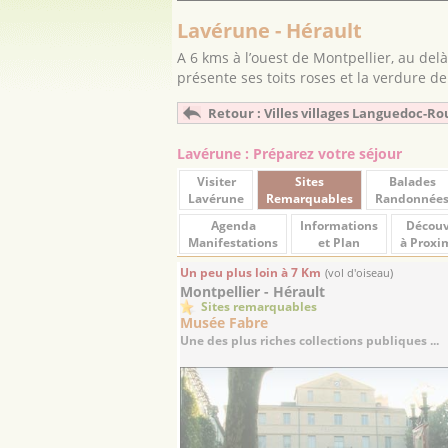
Lavérune - Hérault
A 6 kms à l’ouest de Montpellier, au delà
présente ses toits roses et la verdure de
Retour : Villes villages Languedoc-Ro
Lavérune : Préparez votre séjour
Visiter
Sites
Balades
Lavérune
Remarquables
Randonnée
Agenda
Informations
Découv
Manifestations
et Plan
à Proxi
Un peu plus loin à 7 Km
(vol d'oiseau)
Montpellier - Hérault
Sites remarquables
Musée Fabre
Une des plus riches collections publiques ...