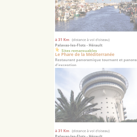
à 31 Km
(distance à vol d'oiseau)
Palavas-les-Flots - Hérault
Sites remarquables
Le Phare de la Méditerranée
Restaurant panoramique tournant et panor
d'exception
à 31 Km
(distance à vol d'oiseau)
Palavas-les-Flots - Hérault