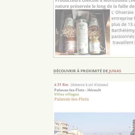
Producteurs Oléicole à Montoulieu (3
nature préservée le long de la faille 
L’ Oliverai
entreprise 
plus de 13 
Barthélémy 
passionnés 
travaillent l’
DÉCOUVRIR À PROXIMITÉ DE
JUNAS
à 31 Km
(distance à vol d'oiseau)
Palavas-les-Flots - Hérault
Villes villages
Palavas-les-Flots