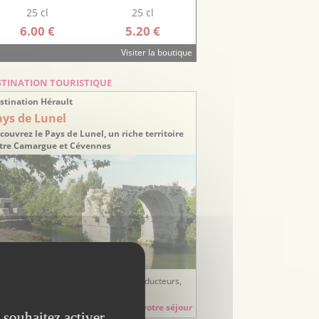
25 cl
25 cl
6.00 €
5.20 €
Visiter la boutique
STINATION TOURISTIQUE
stination Hérault
ays de Lunel
couvrez le Pays de Lunel, un riche territoire
tre Camargue et Cévennes
ées sorties, balades, randonnées, producteurs,
tisans, hébergements, restauration...
Préparez votre séjour
 souhaitez activer