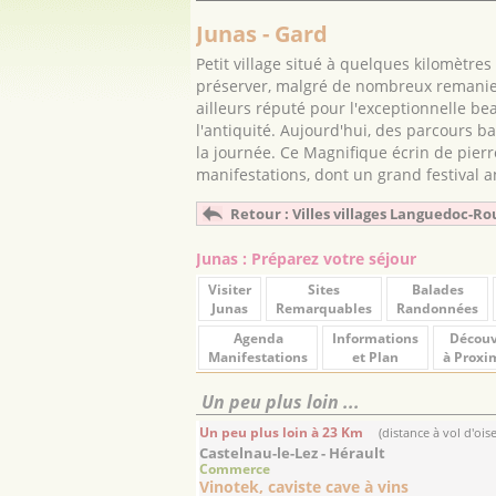
Junas - Gard
Petit village situé à quelques kilomètre
préserver, malgré de nombreux remaniem
ailleurs réputé pour l'exceptionnelle be
l'antiquité. Aujourd'hui, des parcours 
la journée. Ce Magnifique écrin de pier
manifestations, dont un grand festival a
Retour : Villes villages Languedoc-Ro
Junas : Préparez votre séjour
Visiter
Sites
Balades
Junas
Remarquables
Randonnées
Agenda
Informations
Découv
Manifestations
et Plan
à Proxi
Un peu plus loin ...
Un peu plus loin à 23 Km
(distance à vol d'ois
Castelnau-le-Lez - Hérault
Commerce
Vinotek, caviste cave à vins