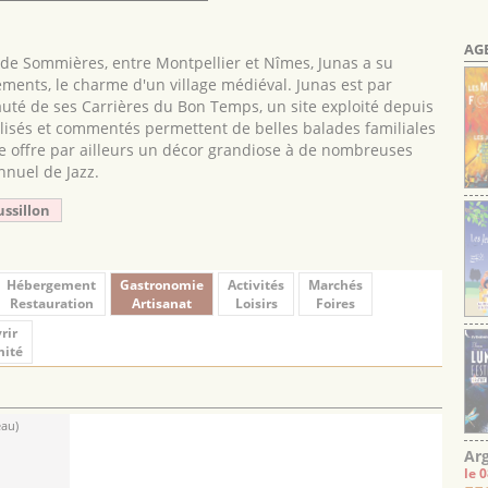
AG
s de Sommières, entre Montpellier et Nîmes, Junas a su
ents, le charme d'un village médiéval. Junas est par
auté de ses Carrières du Bon Temps, un site exploité depuis
balisés et commentés permettent de belles balades familiales
re offre par ailleurs un décor grandiose à de nombreuses
nnuel de Jazz.
ussillon
Hébergement
Gastronomie
Activités
Marchés
Restauration
Artisanat
Loisirs
Foires
rir
mité
eau)
Arg
le 