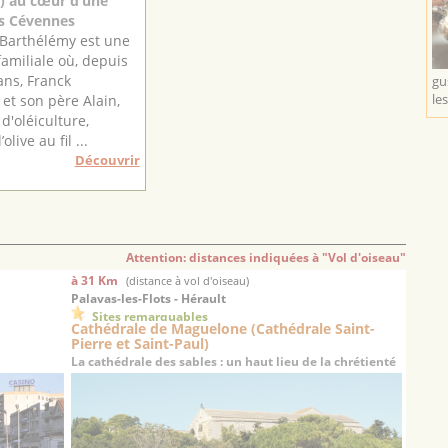
4) au cœur d’une
des Cévennes
e Barthélémy est une
familiale où, depuis
ans, Franck
gu
les
et son père Alain,
d'oléiculture,
olive au fil ...
Découvrir
Attention: distances indiquées à "Vol d'oiseau"
à 31 Km
(distance à vol d'oiseau)
Palavas-les-Flots - Hérault
Sites remarquables
Cathédrale de Maguelone (Cathédrale Saint-
Pierre et Saint-Paul)
La cathédrale des sables : un haut lieu de la chrétienté
médiévale