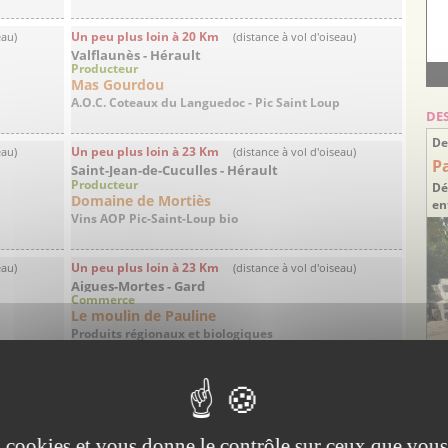
Un peu plus loin à 20 Km
eau)
(distance à vol d'oiseau)
Valflaunès - Hérault
Producteur
Mas Gourdou
A.O.C. Coteaux du Languedoc - Pic Saint Loup
DE
De
Un peu plus loin à 23 Km
eau)
(distance à vol d'oiseau)
P
Saint-Jean-de-Cuculles - Hérault
Producteur
Dé
Domaine de Mortiès
en
Vins AOP Pic-Saint-Loup bio
Un peu plus loin à 23 Km
eau)
(distance à vol d'oiseau)
Aigues-Mortes - Gard
Commerce
Le moulin de Pauline
Produits régionaux et biologiques
eau)
Id
ar
es cookies et vous donne le contrôle sur ceux que vous