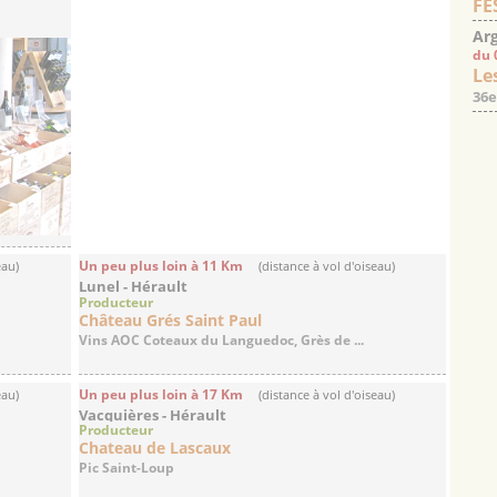
FE
Arg
du 
Les
36e
Un peu plus loin à 11 Km
eau)
(distance à vol d'oiseau)
Lunel - Hérault
Producteur
Château Grés Saint Paul
Vins AOC Coteaux du Languedoc, Grès de ...
Un peu plus loin à 17 Km
eau)
(distance à vol d'oiseau)
Vacquières - Hérault
Producteur
Chateau de Lascaux
Pic Saint-Loup