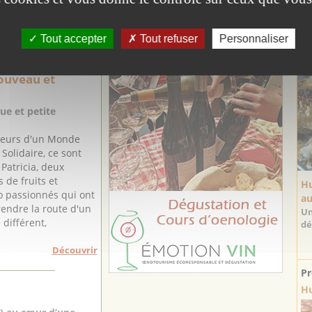
 ...
Tout accepter
Tout refuser
Personnaliser
La
EURS & ARTISANS
ouveau et
ue et petite
teurs d'un Monde
Solidaire, ce sont
 Patricia, deux
 de fruits et
Hu
o passionnés qui ont
au
rendre la route d'un
Un
différent,
dé
Découvrir
Pr
Hu