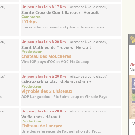
Un peu plus loin à 17 Km
eau)
(distance à vol d'oiseau)
Sainte-Croix de Quintillargues - Hérault
Commerce
L'Orkys
Epicerie bio conviviale et pleine de ressources
Un peu plus loin à 20 Km
eau)
(distance à vol d'oiseau)
Saint-Mathieu-de-Tréviers - Hérault
Producteur
Château des Mouchères
Vins IGP pays d'OC et AOC Pic St Loup
Vi
Aig
Un peu plus loin à 20 Km
eau)
(distance à vol d'oiseau)
Saint-Mathieu-de-Tréviers - Hérault
Producteur
Vignoble des 3 Châteaux
s
AOP Languedoc – Pic Saint-Loup et Vins de Pays
Un peu plus loin à 20 Km
eau)
(distance à vol d'oiseau)
Valflaunès - Hérault
Producteur
V
Château de Lancyre
.
Une des références de l’appellation du Pic ...