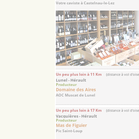
Votre caviste à Castelnau-le-Lez
Un peu plus loin à 11 Km
(distance à vol d'ois
Lunel - Hérault
Producteur
Domaine des Aires
AOC Muscat de Lunel
Un peu plus loin à 17 Km
(distance à vol d'ois
Vacquières - Hérault
Producteur
Mas de Figuier
Pic Saint-Loup