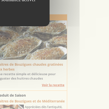
Escapadeslr
 Recette de Saison
itres de Bouzigues chaudes gratinées
x herbes
e recette simple et délicieuse pour
guster des huitres chaudes
Voir la recette
oduit de Saison
itres de Bouzigues et de Méditerranée
Appréciées dès l’antiquité,