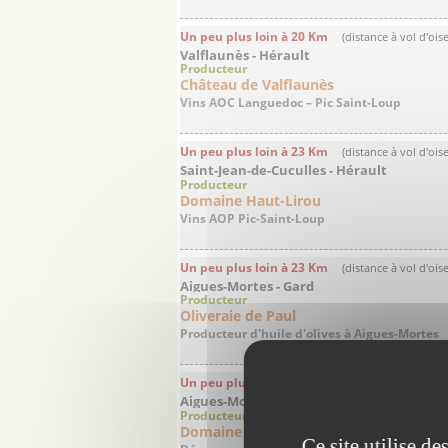
Un peu plus loin à 20 Km
(distance à vol d'ois
Valflaunès - Hérault
Producteur
Château de Valflaunès
Vins AOC Languedoc – Pic Saint-Loup
Un peu plus loin à 23 Km
(distance à vol d'ois
Saint-Jean-de-Cuculles - Hérault
Producteur
Domaine Haut-Lirou
Vins AOP Pic-Saint-Loup
Un peu plus loin à 23 Km
(distance à vol d'ois
Aigues-Mortes - Gard
Producteur
Oliveraie de Paul
Producteur d'huile d'olives à Aigues-Mortes
Un peu plus loin à 23 Km
(distance à vol d'ois
Aigues-Mortes - Gard
Producteur
Domaine Royal de Jarras
Ce site utilise d