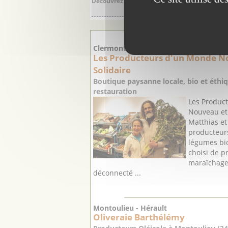
Découvrez les surprenantes Caves de Listel en
PRODUCT
Clermont l'Hérault - Hérault
Les Producteurs d'un Monde N
Solidaire
Boutique paysanne locale, bio et éthiq
restauration
Les Produc
Nouveau et 
Matthias et
producteurs
légumes bi
choisi de p
maraîchage 
déconnecté ...
Montoulieu - Hérault
Oliveraie Barthélémy