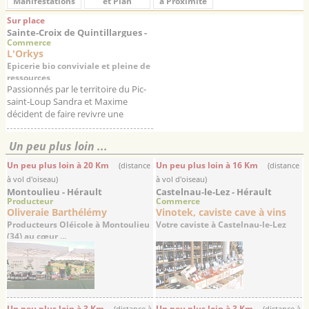
Manifestations
et Plan
à Proximité
Sur place
Sainte-Croix de Quintillargues -
Commerce
Hérault
L'Orkys
Epicerie bio conviviale et pleine de
ressources
Passionnés par le territoire du Pic-
saint-Loup Sandra et Maxime
décident de faire revivre une
épicerie multiservices (livraison de
paniers de fruits et légumes bio,
Un peu plus loin ...
&eac...
Un peu plus loin à 20 Km
Un peu plus loin à 16 Km
(distance
(distance
à vol d'oiseau)
à vol d'oiseau)
Montoulieu - Hérault
Castelnau-le-Lez - Hérault
Producteur
Commerce
Oliveraie Barthélémy
Vinotek, caviste cave à vins
Producteurs Oléicole à Montoulieu
Votre caviste à Castelnau-le-Lez
(34) au cœur ...
Un peu plus loin à 3 Km
Un peu plus loin à 3 Km
(distance à
(distance à