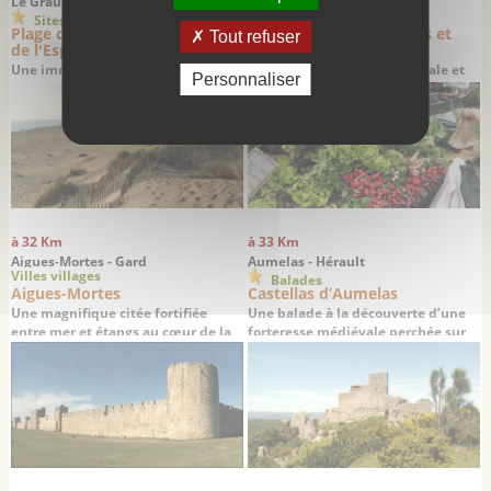
Le Grau du Roi - Gard
Le Grau du Roi - Gard
Marchés Foires
Sites remarquables
Plage de l'Espiguette, pointe
Marché des producteurs et
Tout refuser
de l'Espiguette
Bio du Grau du Roi
Une immensité sublime et
Honneur à la production locale et
Personnaliser
désertique au sud de Port-
aux produits biologiques
Camargue et du Grau du Roi
à 32 Km
à 33 Km
Aigues-Mortes - Gard
Aumelas - Hérault
Villes villages
Balades
Aigues-Mortes
Castellas d’Aumelas
Une magnifique citée fortifiée
Une balade à la découverte d’une
entre mer et étangs au cœur de la
forteresse médiévale perchée sur
Camargue
son causse depuis 1000 ans