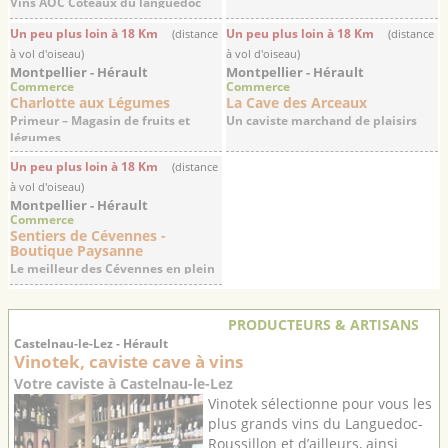
Vins AOC Coteaux du languedoc
Un peu plus loin à 18 Km
Un peu plus loin à 18 Km
(distance
(distance
à vol d'oiseau)
à vol d'oiseau)
Montpellier - Hérault
Montpellier - Hérault
Commerce
Commerce
Charlotte aux Légumes
La Cave des Arceaux
Primeur – Magasin de fruits et
Un caviste marchand de plaisirs
légumes
Un peu plus loin à 18 Km
(distance
à vol d'oiseau)
Montpellier - Hérault
Commerce
Sentiers de Cévennes -
Boutique Paysanne
Le meilleur des Cévennes en plein
cœur de ...
PRODUCTEURS & ARTISANS
Castelnau-le-Lez - Hérault
Vinotek, caviste cave à vins
Votre caviste à Castelnau-le-Lez
Vinotek sélectionne pour vous les
plus grands vins du Languedoc-
Roussillon et d’ailleurs, ainsi