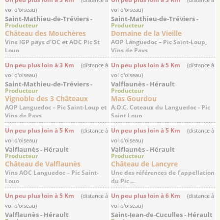
vol d'oiseau)
vol d'oiseau)
Saint-Mathieu-de-Tréviers -
Saint-Mathieu-de-Tréviers -
Producteur
Producteur
Hérault
Hérault
Château des Mouchères
Domaine de la Vieille
Vins IGP pays d'OC et AOC Pic St
AOP Languedoc – Pic Saint-Loup,
Loup
Vins de Pays
Un peu plus loin à 3 Km
Un peu plus loin à 5 Km
(distance à
(distance à
vol d'oiseau)
vol d'oiseau)
Saint-Mathieu-de-Tréviers -
Valflaunès - Hérault
Producteur
Producteur
Hérault
Vignoble des 3 Châteaux
Mas Gourdou
AOP Languedoc – Pic Saint-Loup et
A.O.C. Coteaux du Languedoc - Pic
Vins de Pays
Saint Loup
Un peu plus loin à 5 Km
Un peu plus loin à 5 Km
(distance à
(distance à
vol d'oiseau)
vol d'oiseau)
Valflaunès - Hérault
Valflaunès - Hérault
Producteur
Producteur
Château de Valflaunès
Château de Lancyre
Vins AOC Languedoc – Pic Saint-
Une des références de l’appellation
Loup
du Pic ...
Un peu plus loin à 5 Km
Un peu plus loin à 6 Km
(distance à
(distance à
vol d'oiseau)
vol d'oiseau)
Valflaunès - Hérault
Saint-Jean-de-Cuculles - Hérault