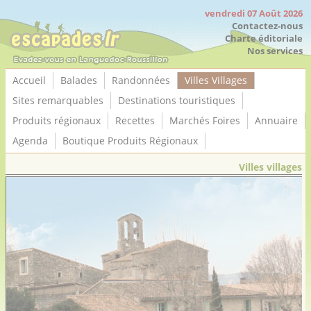
Panneau de gestion des cookies
vendredi 07 Août 2026
Contactez-nous
Charte éditoriale
Nos services
Accueil
Balades
Randonnées
Villes Villages
Sites remarquables
Destinations touristiques
Produits régionaux
Recettes
Marchés Foires
Annuaire
Agenda
Boutique Produits Régionaux
Villes villages