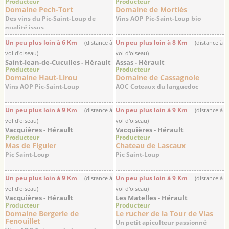
Producteur
Producteur
Domaine Pech-Tort
Domaine de Mortiès
Des vins du Pic-Saint-Loup de
Vins AOP Pic-Saint-Loup bio
qualité issus ...
Un peu plus loin à 6 Km
Un peu plus loin à 8 Km
(distance à
(distance à
vol d'oiseau)
vol d'oiseau)
Saint-Jean-de-Cuculles - Hérault
Assas - Hérault
Producteur
Producteur
Domaine Haut-Lirou
Domaine de Cassagnole
Vins AOP Pic-Saint-Loup
AOC Coteaux du languedoc
Un peu plus loin à 9 Km
Un peu plus loin à 9 Km
(distance à
(distance à
vol d'oiseau)
vol d'oiseau)
Vacquières - Hérault
Vacquières - Hérault
Producteur
Producteur
Mas de Figuier
Chateau de Lascaux
Pic Saint-Loup
Pic Saint-Loup
Un peu plus loin à 9 Km
Un peu plus loin à 9 Km
(distance à
(distance à
vol d'oiseau)
vol d'oiseau)
Vacquières - Hérault
Les Matelles - Hérault
Producteur
Producteur
Domaine Bergerie de
Le rucher de la Tour de Vias
Fenouillet
Un petit apiculteur passionné