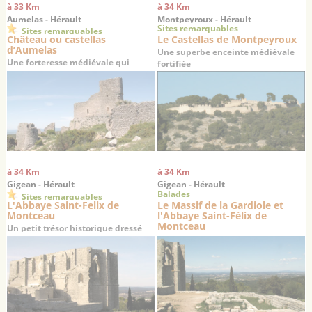
à 33 Km
à 34 Km
Aumelas - Hérault
Montpeyroux - Hérault
Sites remarquables
Sites remarquables
Château ou castellas
Le Castellas de Montpeyroux
d’Aumelas
Une superbe enceinte médiévale
Une forteresse médiévale qui
fortifiée
veille depuis 1000 ans sur la plaine
du haut de son éperon rocheux
à 34 Km
à 34 Km
Gigean - Hérault
Gigean - Hérault
Balades
Sites remarquables
L'Abbaye Saint-Felix de
Le Massif de la Gardiole et
Montceau
l'Abbaye Saint-Félix de
Montceau
Un petit trésor historique dressé
sur un promontoire offrant une
superbe vue sur la plaine de
Gigean