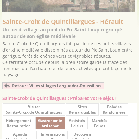
Sainte-Croix de Quintillargues - Hérault
Un petit village au pied du Pic Saint-Loup regroupé
autour de son église médiévale
Sainte Croix de Quintillargues fait partie de ces petits villages
d’origine médiévale disséminés autour du Pic Saint Loup entre
garrigue, forêt de chênes verts et vignobles réputés.
Ce territoire occupé depuis la préhistoire garde la trace des
hommes qui l’on habité et de leurs activités qui ont façonné le
paysage.
Retour : Villes villages Languedoc-Roussillon
Sainte-Croix de Quintillargues : Préparez votre séjour
Visiter
Sites
Balades
Sainte-Croix de Quintillargues
Remarquables
Randonnées
Hébergement
Gastronomie
Activités
Marchés
Restauration
Artisanat
Loisirs
Foires
Agenda
Informations
Découvrir