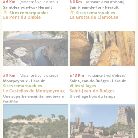
à 6 Km
à 6 Km
(distance à vol d'oiseau)
(distance à vol d'oiseau)
Saint-Jean-de-Fos - Hérault
Saint-Jean-de-Fos - Hérault
Sites remarquables
Sites remarquables
Le Pont du Diable
La Grotte de Clamouse
à 9 Km
à 13 Km
(distance à vol d'oiseau)
(distance à vol d'oiseau)
Montpeyroux - Hérault
Saint-Jean-de-Buèges - Hérault
Sites remarquables
Villes villages
Le Castellas de Montpeyroux
Saint-Jean-de-Buèges
Une superbe enceinte médiévale
Un village hors du temps
fortifiée