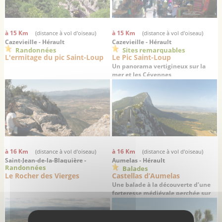
à 15 Km
à 15 Km
(distance à vol d'oiseau)
(distance à vol d'oiseau)
Cazevieille - Hérault
Cazevieille - Hérault
Randonnées
Sites remarquables
L'ermitage du pic Saint-Loup
Le Pic Saint-Loup
Un panorama vertigineux sur la
mer et les Cévennes
à 16 Km
à 16 Km
(distance à vol d'oiseau)
(distance à vol d'oiseau)
Saint-Jean-de-la-Blaquière -
Aumelas - Hérault
Randonnées
Balades
Hérault
Le Rocher des Vierges
Castellas d’Aumelas
Une balade à la découverte d’une
forteresse médiévale perchée sur
son causse depuis 1000 ans