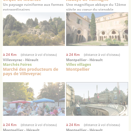
Un paysage ruiniforme aux formes
Une magnifique abbaye du 12ème
extraordinaires
siècle au coeur du vignoble
languedocien
à 24 Km
à 24 Km
(distance à vol d'oiseau)
(distance à vol d'oiseau)
Villeveyrac - Hérault
Montpellier - Hérault
Marchés Foires
Villes villages
Marché des producteurs de
Montpellier
pays de Villeveyrac
à 24 Km
à 24 Km
(distance à vol d'oiseau)
(distance à vol d'oiseau)
Montpellier - Hérault
Montpellier - Hérault