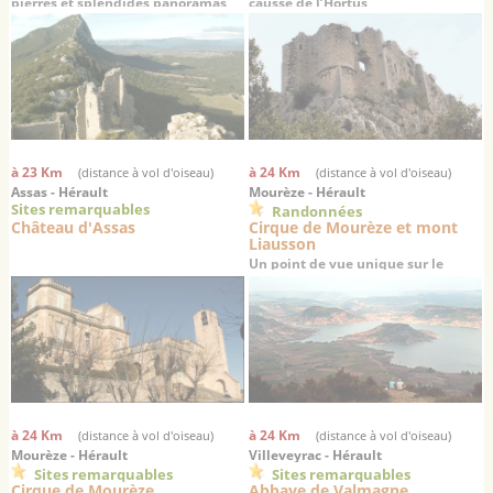
pierres et splendides panoramas
causse de l’Hortus
à 23 Km
à 24 Km
(distance à vol d'oiseau)
(distance à vol d'oiseau)
Assas - Hérault
Mourèze - Hérault
Sites remarquables
Randonnées
Château d'Assas
Cirque de Mourèze et mont
Liausson
Un point de vue unique sur le
Salagou
à 24 Km
à 24 Km
(distance à vol d'oiseau)
(distance à vol d'oiseau)
Mourèze - Hérault
Villeveyrac - Hérault
Sites remarquables
Sites remarquables
Cirque de Mourèze
Abbaye de Valmagne