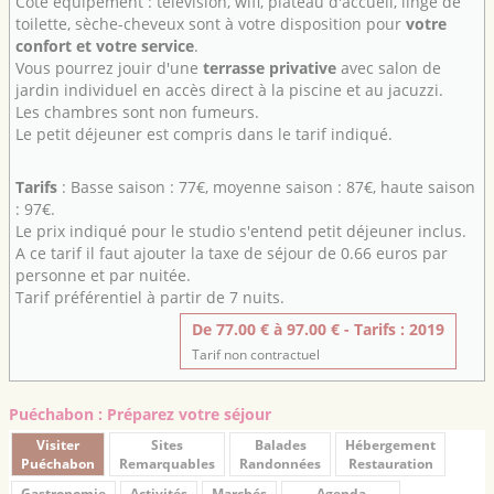
Côté équipement : télévision, wifi, plateau d'accueil, linge de
toilette, sèche-cheveux sont à votre disposition pour
votre
confort et votre service
.
Vous pourrez jouir d'une
terrasse privative
avec salon de
jardin individuel en accès direct à la piscine et au jacuzzi.
Les chambres sont non fumeurs.
Le petit déjeuner est compris dans le tarif indiqué.
Tarifs
: Basse saison : 77€, moyenne saison : 87€, haute saison
: 97€.
Le prix indiqué pour le studio s'entend petit déjeuner inclus.
A ce tarif il faut ajouter la taxe de séjour de 0.66 euros par
personne et par nuitée.
Tarif préférentiel à partir de 7 nuits.
De 77.00 € à 97.00 € - Tarifs : 2019
Tarif non contractuel
Puéchabon : Préparez votre séjour
Visiter
Sites
Balades
Hébergement
Puéchabon
Remarquables
Randonnées
Restauration
Gastronomie
Activités
Marchés
Agenda