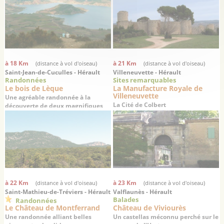
à 18 Km
à 21 Km
(distance à vol d'oiseau)
(distance à vol d'oiseau)
Saint-Jean-de-Cuculles - Hérault
Villeneuvette - Hérault
Randonnées
Sites remarquables
Le bois de Lèque
La Manufacture Royale de
Villeneuvette
Une agréable randonnée à la
La Cité de Colbert
découverte de deux magnifiques
villages médiévaux
à 22 Km
à 23 Km
(distance à vol d'oiseau)
(distance à vol d'oiseau)
Saint-Mathieu-de-Tréviers - Hérault
Valflaunès - Hérault
Balades
Randonnées
Le Château de Montferrand
Château de Viviourès
Une randonnée alliant belles
Un castellas méconnu perché sur le