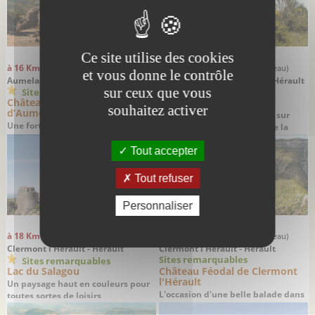
Ce site utilise des cookies
à 16 Km
à 16 Km
(distance à vol d'oiseau)
(distance à vol d'oiseau)
et vous donne le contrôle
Aumelas - Hérault
Saint-Maurice-Navacelles - Hérault
sur ceux que vous
Sites remarquables
Sites remarquables
Château ou castellas
Cirque de Navacelles
souhaitez activer
d’Aumelas
Un panorama spectaculaire sur
Une forteresse médiévale qui
une surprenante création de la
veille depuis 1000 ans sur la plaine
nature
du haut de son éperon rocheux
Tout accepter
Tout refuser
Personnaliser
à 18 Km
à 18 Km
(distance à vol d'oiseau)
(distance à vol d'oiseau)
Clermont l'Hérault - Hérault
Clermont l'Hérault - Hérault
Sites remarquables
Sites remarquables
Lac du Salagou
Château Féodal de Clermont
l'Hérault
Un paysage haut en couleurs pour
L'occasion d'une belle balade dans
toutes sortes de loisirs
la vallée de l'Hérault