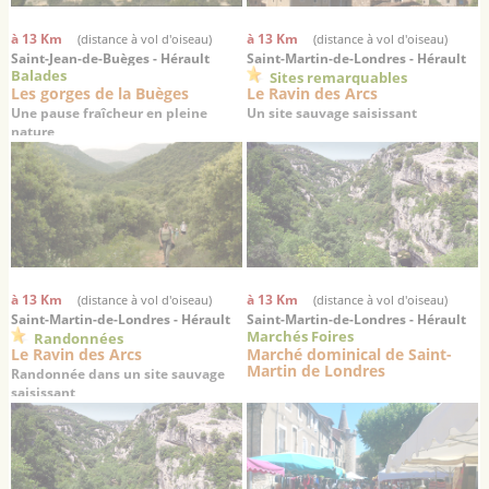
à 13 Km
à 13 Km
(distance à vol d'oiseau)
(distance à vol d'oiseau)
Saint-Jean-de-Buèges - Hérault
Saint-Martin-de-Londres - Hérault
Balades
Sites remarquables
Les gorges de la Buèges
Le Ravin des Arcs
Une pause fraîcheur en pleine
Un site sauvage saisissant
nature
à 13 Km
à 13 Km
(distance à vol d'oiseau)
(distance à vol d'oiseau)
Saint-Martin-de-Londres - Hérault
Saint-Martin-de-Londres - Hérault
Marchés Foires
Randonnées
Le Ravin des Arcs
Marché dominical de Saint-
Martin de Londres
Randonnée dans un site sauvage
saisissant