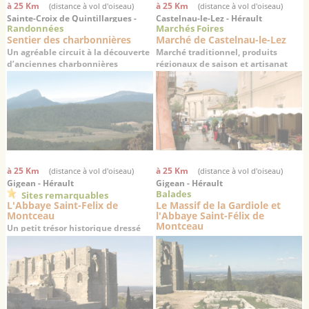
à 25 Km
à 25 Km
(distance à vol d'oiseau)
(distance à vol d'oiseau)
Sainte-Croix de Quintillargues -
Castelnau-le-Lez - Hérault
Randonnées
Marchés Foires
Hérault
Sentier des charbonnières
Marché de Castelnau-le-Lez
Un agréable circuit à la découverte
Marché traditionnel, produits
d’anciennes charbonnières
régionaux de saison et artisanat
à 25 Km
à 25 Km
(distance à vol d'oiseau)
(distance à vol d'oiseau)
Gigean - Hérault
Gigean - Hérault
Balades
Sites remarquables
L'Abbaye Saint-Felix de
Le Massif de la Gardiole et
Montceau
l'Abbaye Saint-Félix de
Montceau
Un petit trésor historique dressé
sur un promontoire offrant une
superbe vue sur la plaine de
Gigean