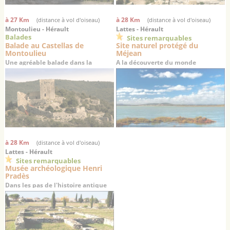
à 27 Km
à 28 Km
(distance à vol d'oiseau)
(distance à vol d'oiseau)
Montoulieu - Hérault
Lattes - Hérault
Balades
Sites remarquables
Balade au Castellas de
Site naturel protégé du
Montoulieu
Méjean
Une agréable balade dans la
A la découverte du monde
garrigue à la découverte des ruines
lagunaire languedocien
d’un château médiéval du 12ème
siècle
à 28 Km
(distance à vol d'oiseau)
Lattes - Hérault
Sites remarquables
Musée archéologique Henri
Pradès
Dans les pas de l'histoire antique
du Languedoc…