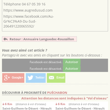
Téléphone
04 67 05 39 16
https://www.augredusud.com
https://www.facebook.com/Au-
Gr%C3%A9-Du-Sud-
206491220065592/
Retour : Annuaire Languedoc-Roussillon
Vous avez aimé cet article ?
Partagez-le avec vos amis en cliquant sur les boutons ci-dessous :
Facebook est désactivé.
Autoriser
Facebook est désactivé.
Autoriser
Google+
Twitter
Email
DÉCOUVRIR À PROXIMITÉ DE
PUÉCHABON
Attention les distances sont indiquées à "Vol d'oiseau"
à 6 Km
à 6 Km
(distance à vol d'oiseau)
(distance à vol d'oiseau)
Saint-Guilhem-le-Désert - Hérault
Saint-Guilhem-le-Désert - Hérault