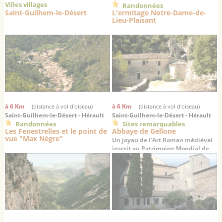
Villes villages
Randonnées
Saint-Guilhem-le-Désert
L'ermitage Notre-Dame-de-
Lieu-Plaisant
à 6 Km
à 6 Km
(distance à vol d'oiseau)
(distance à vol d'oiseau)
Saint-Guilhem-le-Désert - Hérault
Saint-Guilhem-le-Désert - Hérault
Randonnées
Sites remarquables
Les Fenestrelles et le point de
Abbaye de Gellone
vue "Max Nègre"
Un joyau de l’Art Roman médiéval
inscrit au Patrimoine Mondial de
l’UNESCO