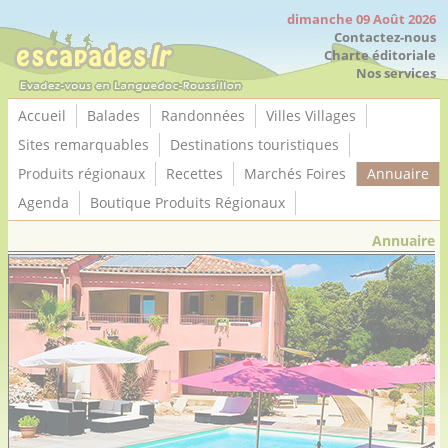
Panneau de gestion des cookies
dimanche 09 Août 2026
Contactez-nous
Charte éditoriale
Nos services
Accueil
Balades
Randonnées
Villes Villages
Sites remarquables
Destinations touristiques
Produits régionaux
Recettes
Marchés Foires
Annuaire
Agenda
Boutique Produits Régionaux
Annuaire