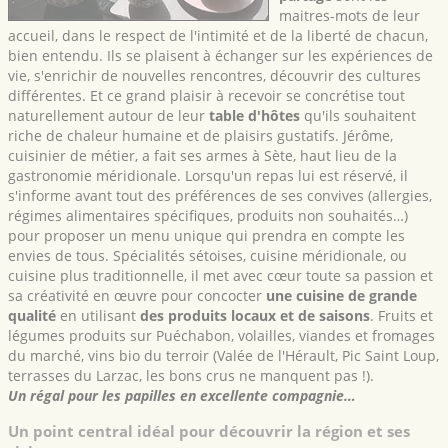
maitres-mots de leur
accueil, dans le respect de l'intimité et de la liberté de chacun,
bien entendu. Ils se plaisent à échanger sur les expériences de
vie, s'enrichir de nouvelles rencontres, découvrir des cultures
différentes. Et ce grand plaisir à recevoir se concrétise tout
naturellement autour de leur
table d'hôtes
qu'ils souhaitent
riche de chaleur humaine et de plaisirs gustatifs. Jérôme,
cuisinier de métier, a fait ses armes à Sète, haut lieu de la
gastronomie méridionale. Lorsqu'un repas lui est réservé, il
s'informe avant tout des préférences de ses convives (allergies,
régimes alimentaires spécifiques, produits non souhaités…)
pour proposer un menu unique qui prendra en compte les
envies de tous. Spécialités sétoises, cuisine méridionale, ou
cuisine plus traditionnelle, il met avec cœur toute sa passion et
sa créativité en œuvre pour concocter
une cuisine de grande
qualité
en utilisant
des produits locaux et de saisons
. Fruits et
légumes produits sur Puéchabon, volailles, viandes et fromages
du marché, vins bio du terroir (Valée de l'Hérault, Pic Saint Loup,
terrasses du Larzac, les bons crus ne manquent pas !).
Un régal pour les papilles en excellente compagnie…
Un point central idéal pour découvrir la région et ses