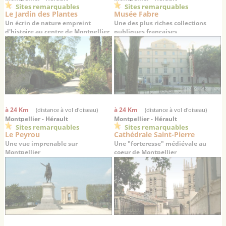
Sites remarquables
Sites remarquables
Le Jardin des Plantes
Musée Fabre
Un écrin de nature empreint
Une des plus riches collections
d'histoire au centre de Montpellier
publiques françaises
à 24 Km
à 24 Km
(distance à vol d'oiseau)
(distance à vol d'oiseau)
Montpellier - Hérault
Montpellier - Hérault
Sites remarquables
Sites remarquables
Le Peyrou
Cathédrale Saint-Pierre
Une vue imprenable sur
Une "forteresse" médiévale au
Montpellier
coeur de Montpellier