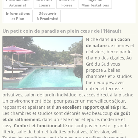
Artisanat
Loisirs
Foires
Manifestations
Informations
Découvrir
et Plan
à Proximité
Un petit coin de paradis en plein cœur de l'Hérault
Niché dans
un cocon
de nature
de chênes et
d'oliviers, bercé par le
champ des cigales, Au
Gré du Sud vous
propose 2 belles
chambres et 2 studios
bien équipés, avec
entrée et terrasse
privatives, salon de jardin individuel et accès direct à la piscine.
Un environnement idéal pour passer un merveilleux séjour,
reposant et apaisant et
d’un excellent rapport qualité/prix
…
Les chambres et studios sont décorés avec beaucoup
de goût
et de raffinement
, dans un style clair et épuré, moderne et
cosy.
Confort et fonctionnalité
ne sont pas en reste : grande
literie, salle de bain et toilettes privatives, télévision, wifi…
Toutes les conditions sont réunies pour profiter du moment