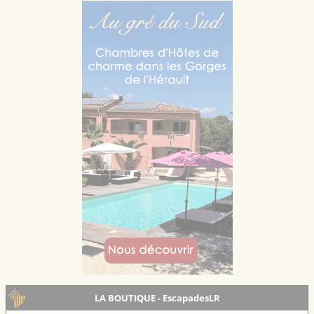
LA BOUTIQUE - EscapadesLR